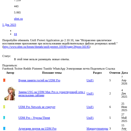
7.239
443
5.065
ubnt.su
5 Дек 2023
#4
Попробуйте обновить Unifi Protect Application до 2.10.10, там "Исправлено циклическое
восстановление приложения при использовании недействительных файлов резервных копий."
(
http://www.ubnt.su/forum/threads/unifi-protect.10190/page-3#post-56145
)
Статус
В этой теме нельзя размещать новые ответы.
Поделиться:
Facebook
Twitter
Reddit
Pinterest
Tumblr
WhatsApp
Электронная почта
Поделиться
Ссылка
Автор
Похожие темы
Раздел
Ответов
Дата
7
G
Время памяти гостей на UDM Pro
UniFi
5
Апр
2026
4
Замена USG на UDM Max Pro в существующей сети с
UniFi
2
Дек
несколькими сайтами
2025
25
P
UDM Pro Network не стартует
UniFi
6
Июн
2025
27
L
UDM Pro - Угрозы/Threat
UniFi
5
Май
2025
15
D
Агрегация портов на UDM Pro
Маршрутизаторы
3
Апр