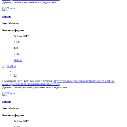
Других ответов у производителя видимо нет.
fAntom
Super Moderator
Команда форума
24 Ноя 2017
7.239
443
5.065
ubnt.su
4 Дек 2023
#3
Посмотрите здесь и по ссылкам в ответах:
https://community.ui.com/questions/Protect-stuck-in-
restoring/a78db80f-3b39-4670-8ea8-da90a7787e35
.
Других ответов/решений у производителя видимо нет.
fAntom
Super Moderator
Команда форума
24 Ноя 2017