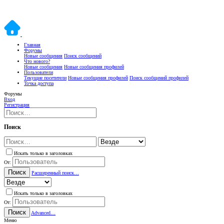
Главная
Форумы
Новые сообщения
Поиск сообщений
Что нового?
Новые сообщения
Новые сообщения профилей
Пользователи
Текущие посетители
Новые сообщения профилей
Поиск сообщений профилей
Точка доступа
Форумы
Вход
Регистрация
Поиск
Искать только в заголовках
От:
Поиск
Расширенный поиск…
Искать только в заголовках
От:
Поиск
Advanced…
Меню