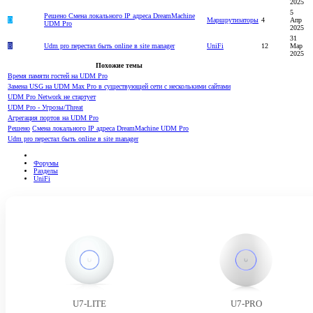
2025
5
Решено
Смена локального IP адреса DreamMachine
D
Маршрутизаторы
4
Апр
UDM Pro
2025
31
B
Udm pro перестал быть online в site manager
UniFi
12
Мар
2025
Похожие темы
Время памяти гостей на UDM Pro
Замена USG на UDM Max Pro в существующей сети с несколькими сайтами
UDM Pro Network не стартует
UDM Pro - Угрозы/Threat
Агрегация портов на UDM Pro
Решено
Смена локального IP адреса DreamMachine UDM Pro
Udm pro перестал быть online в site manager
Форумы
Разделы
UniFi
U7-LITE
U7-PRO