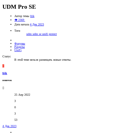
UDM Pro SE
Автор темы
frik
👁 2369
Дата начала
4 Дек 2023
Теги
udm
udm se
unifi protect
Форумы
Разделы
UniFi
Статус
В этой теме нельзя размещать новые ответы.
F
frik
новичок
25 Апр 2022
3
0
3
53
4 Дек 2023