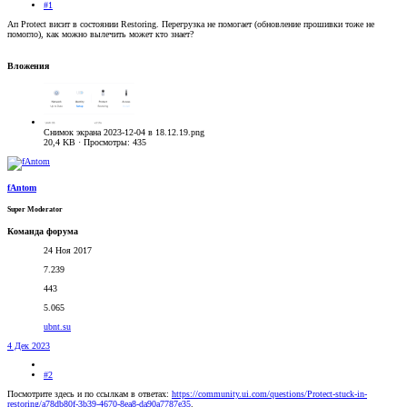
#1
Ап Protect висит в состоянии Restoring. Перегрузка не помогает (обновление прошивки тоже не
помогло), как можно вылечить может кто знает?
Вложения
Снимок экрана 2023-12-04 в 18.12.19.png
20,4 KB · Просмотры: 435
fAntom
Super Moderator
Команда форума
24 Ноя 2017
7.239
443
5.065
ubnt.su
4 Дек 2023
#2
Посмотрите здесь и по ссылкам в ответах:
https://community.ui.com/questions/Protect-stuck-in-
restoring/a78db80f-3b39-4670-8ea8-da90a7787e35
.