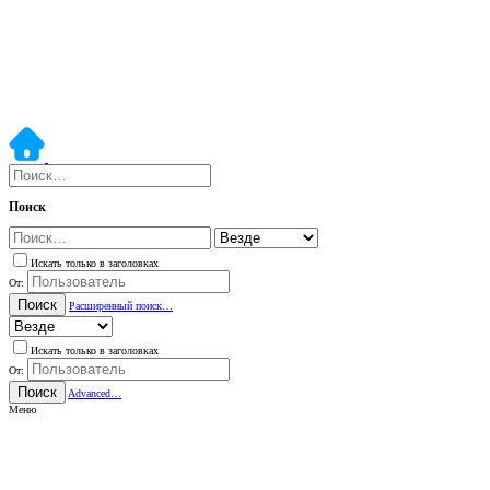
Поиск
Искать только в заголовках
От:
Поиск
Расширенный поиск…
Искать только в заголовках
От:
Поиск
Advanced…
Меню