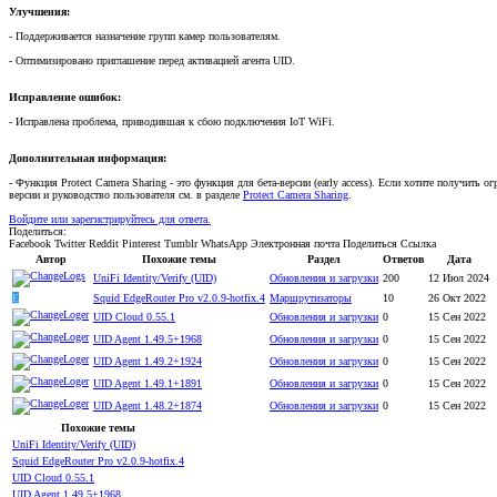
Улучшения:
- Поддерживается назначение групп камер пользователям.
- Оптимизировано приглашение перед активацией агента UID.
Исправление ошибок:
- Исправлена проблема, приводившая к сбою подключения IoT WiFi.
Дополнительная информация:
- Функция Protect Camera Sharing - это функция для бета-версии (early access). Если хотите получит
версии и руководство пользователя см. в разделе
Protect Camera Sharing
.
Войдите или зарегистрируйтесь для ответа.
Поделиться:
Facebook
Twitter
Reddit
Pinterest
Tumblr
WhatsApp
Электронная почта
Поделиться
Ссылка
Автор
Похожие темы
Раздел
Ответов
Дата
UniFi Identity/Verify (UID)
Обновления и загрузки
200
12 Июл 2024
E
Squid EdgeRouter Pro v2.0.9-hotfix.4
Маршрутизаторы
10
26 Окт 2022
UID Cloud 0.55.1
Обновления и загрузки
0
15 Сен 2022
UID Agent 1.49.5+1968
Обновления и загрузки
0
15 Сен 2022
UID Agent 1.49.2+1924
Обновления и загрузки
0
15 Сен 2022
UID Agent 1.49.1+1891
Обновления и загрузки
0
15 Сен 2022
UID Agent 1.48.2+1874
Обновления и загрузки
0
15 Сен 2022
Похожие темы
UniFi Identity/Verify (UID)
Squid EdgeRouter Pro v2.0.9-hotfix.4
UID Cloud 0.55.1
UID Agent 1.49.5+1968