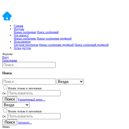
Главная
Форумы
Новые сообщения
Поиск сообщений
Что нового?
Новые сообщения
Новые сообщения профилей
Пользователи
Текущие посетители
Новые сообщения профилей
Поиск сообщений профилей
Точка доступа
Форумы
Вход
Регистрация
Поиск
Искать только в заголовках
От:
Поиск
Расширенный поиск…
Искать только в заголовках
От:
Поиск
Advanced…
Меню