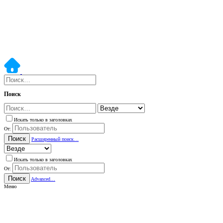
Поиск
Искать только в заголовках
От:
Поиск
Расширенный поиск…
Искать только в заголовках
От:
Поиск
Advanced…
Меню