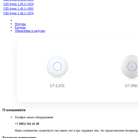
UID Agent 1.49.2+1924
UID Agent 1.49.1+1891
UID Agent 1.48.2+1874
Форумы
Разделы
Обновления и загрузки
U7-LITE
U7-PR
О комьюнити
Телефон заказа оборудования:
+7 (965) 341-41-38
Наше сообщество существует уже много лет и мы гордимся тем, что предоставляем беспристр
Быстрая навигация