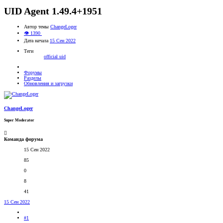
UID Agent 1.49.4+1951
Автор темы
ChangeLoger
👁 1390
Дата начала
15 Сен 2022
Теги
official
uid
Форумы
Разделы
Обновления и загрузки
ChangeLoger
Super Moderator
Команда форума
15 Сен 2022
85
0
8
41
15 Сен 2022
#1