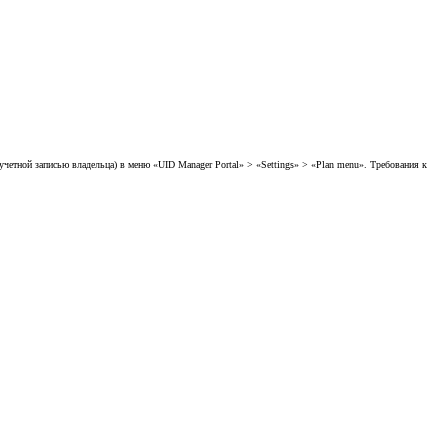
 учетной записью владельца) в меню «UID Manager Portal» > «Settings» > «Plan menu». Требования к