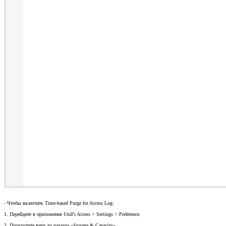
- Чтобы включить Time-based Purge for Access Log:
1. Перейдите в приложение UniFi Access > Settings > Preference.
2. Прокрутите вниз до раздела «Storage & Capacity».