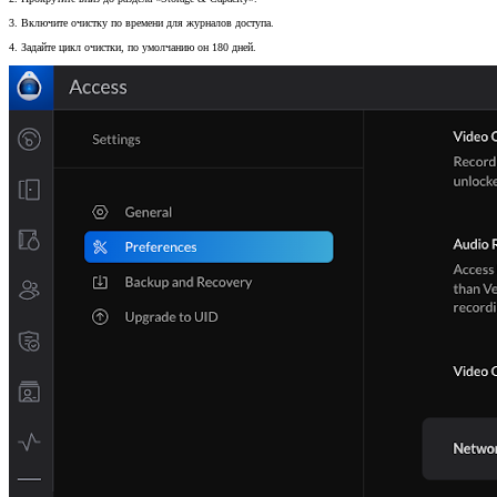
3. Включите очистку по времени для журналов доступа.
4. Задайте цикл очистки, по умолчанию он 180 дней.