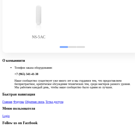
NS-5AC
О комьюнити
Телефон заказа оборудования:
+7 (965) 341-41-38
Наше сообщество существует уже много лет и мы гордимся тем, что предоставляем
беспристрастное, критическое обсуждение технических тем, среди мастеров разного уровня.
Мы работаем каждый день, чтобы наше сообщество было одним из лучших.
Быстрая навигация
Главная
Форумы
Обратная связь
Точка доступа
Меню пользователя
Login
Follow us on Facebook