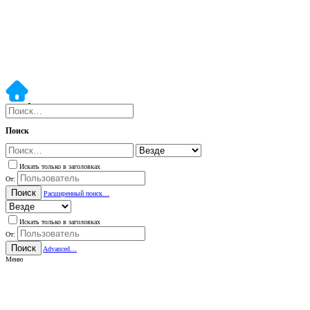
Поиск
Искать только в заголовках
От:
Поиск
Расширенный поиск…
Искать только в заголовках
От:
Поиск
Advanced…
Меню