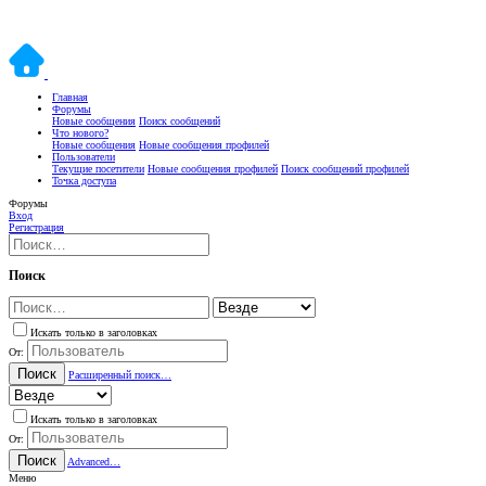
Главная
Форумы
Новые сообщения
Поиск сообщений
Что нового?
Новые сообщения
Новые сообщения профилей
Пользователи
Текущие посетители
Новые сообщения профилей
Поиск сообщений профилей
Точка доступа
Форумы
Вход
Регистрация
Поиск
Искать только в заголовках
От:
Поиск
Расширенный поиск…
Искать только в заголовках
От:
Поиск
Advanced…
Меню