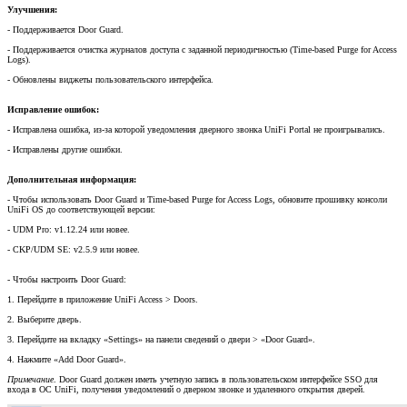
Улучшения:
- Поддерживается Door Guard.
- Поддерживается очистка журналов доступа с заданной периодичностью (Time-based Purge for Access
Logs).
- Обновлены виджеты пользовательского интерфейса.
Исправление ошибок:
- Исправлена ошибка, из-за которой уведомления дверного звонка UniFi Portal не проигрывались.
- Исправлены другие ошибки.
Дополнительная информация:
- Чтобы использовать Door Guard и Time-based Purge for Access Logs, обновите прошивку консоли
UniFi OS до соответствующей версии:
- UDM Pro: v1.12.24 или новее.
- CKP/UDM SE: v2.5.9 или новее.
- Чтобы настроить Door Guard:
1. Перейдите в приложение UniFi Access > Doors.
2. Выберите дверь.
3. Перейдите на вкладку «Settings» на панели сведений о двери > «Door Guard».
4. Нажмите «Add Door Guard».
Примечание
. Door Guard должен иметь учетную запись в пользовательском интерфейсе SSO для
входа в ОС UniFi, получения уведомлений о дверном звонке и удаленного открытия дверей.