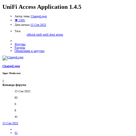
UniFi Access Application 1.4.5
Автор темы
ChangeLoger
👁 1309
Дата начала
15 Сен 2022
Теги
official
unifi
unifi door access
Форумы
Разделы
Обновления и загрузки
ChangeLoger
Super Moderator
Команда форума
15 Сен 2022
85
0
8
41
15 Сен 2022
#1