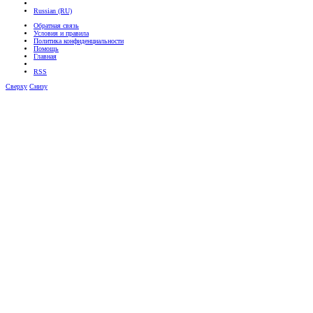
Russian (RU)
Обратная связь
Условия и правила
Политика конфиденциальности
Помощь
Главная
RSS
Сверху
Снизу