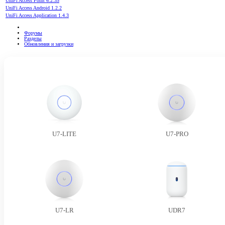
UniFi Access Point 6.2.35
UniFi Access Android 1.2.2
UniFi Access Application 1.4.3
Форумы
Разделы
Обновления и загрузки
U7-LITE
U7-PRO
U7-LR
UDR7