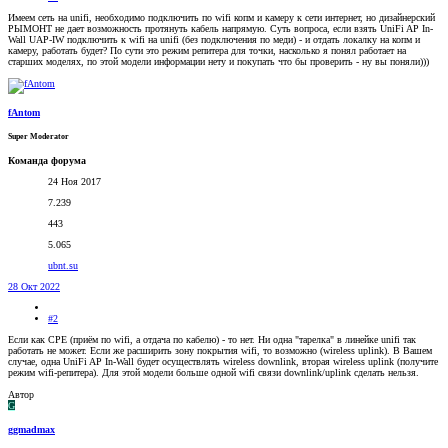
Имеем сеть на unifi, необходимо подключить по wifi копм и камеру к сети интернет, но дизайнерский
РЫМОНТ не дает возможность протянуть кабель напрямую. Суть вопроса, если взять UniFi AP In-
Wall UAP-IW подключить к wifi на unifi (без подключения по меди) - и отдать локалку на копм и
камеру, работать будет? По сути это режим репитера для точки, насколько я понял работает на
старших моделях, по этой модели информации нету и покупать что бы проверить - ну вы поняли)))
fAntom
Super Moderator
Команда форума
24 Ноя 2017
7.239
443
5.065
ubnt.su
28 Окт 2022
#2
Если как CPE (приём по wifi, а отдача по кабелю) - то нет. Ни одна "тарелка" в линейке unifi так
работать не может. Если же расширить зону покрытия wifi, то возможно (wireless uplink). В Вашем
случае, одна UniFi AP In-Wall будет осуществлять wireless downlink, вторая wireless uplink (получите
режим wifi-репитера). Для этой модели больше одной wifi связи downlink/uplink сделать нельзя.
Автор
G
ggmadmax