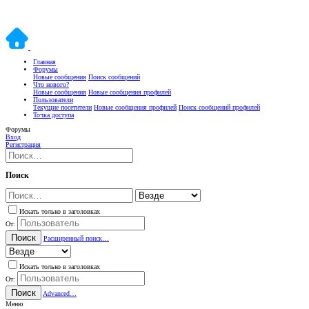
Главная
Форумы
Новые сообщения
Поиск сообщений
Что нового?
Новые сообщения
Новые сообщения профилей
Пользователи
Текущие посетители
Новые сообщения профилей
Поиск сообщений профилей
Точка доступа
Форумы
Вход
Регистрация
Поиск
Искать только в заголовках
От:
Поиск
Расширенный поиск…
Искать только в заголовках
От:
Поиск
Advanced…
Меню