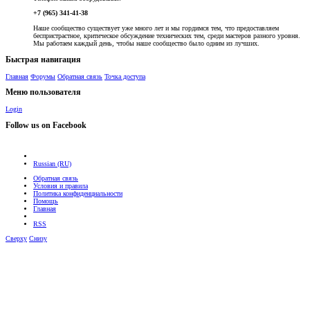
+7 (965) 341-41-38
Наше сообщество существует уже много лет и мы гордимся тем, что предоставляем
беспристрастное, критическое обсуждение технических тем, среди мастеров разного уровня.
Мы работаем каждый день, чтобы наше сообщество было одним из лучших.
Быстрая навигация
Главная
Форумы
Обратная связь
Точка доступа
Меню пользователя
Login
Follow us on Facebook
Russian (RU)
Обратная связь
Условия и правила
Политика конфиденциальности
Помощь
Главная
RSS
Сверху
Снизу