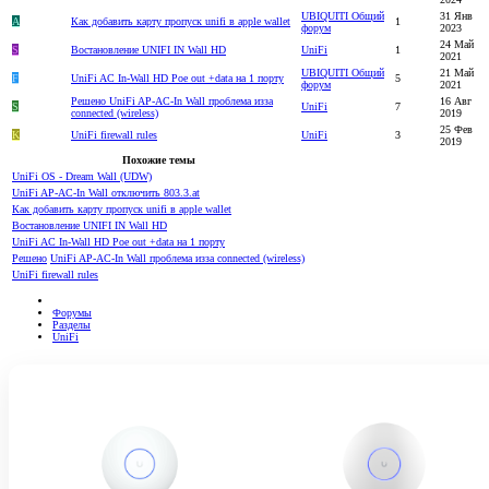
UBIQUITI Общий
31 Янв
A
Как добавить карту пропуск unifi в apple wallet
1
форум
2023
24 Май
S
Востановление UNIFI IN Wall HD
UniFi
1
2021
UBIQUITI Общий
21 Май
F
UniFi AC In-Wall HD Poe out +data на 1 порту
5
форум
2021
Решено
UniFi AP-AC-In Wall проблема изза
16 Авг
S
UniFi
7
connected (wireless)
2019
25 Фев
K
UniFi firewall rules
UniFi
3
2019
Похожие темы
UniFi OS - Dream Wall (UDW)
UniFi AP-AC-In Wall отключить 803.3.at
Как добавить карту пропуск unifi в apple wallet
Востановление UNIFI IN Wall HD
UniFi AC In-Wall HD Poe out +data на 1 порту
Решено
UniFi AP-AC-In Wall проблема изза connected (wireless)
UniFi firewall rules
Форумы
Разделы
UniFi