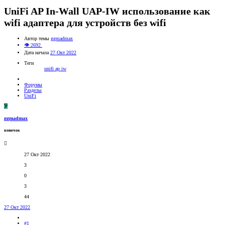
UniFi AP In-Wall UAP-IW использование как
wifi адаптера для устройств без wifi
Автор темы
ggmadmax
👁 2692
Дата начала
27 Окт 2022
Теги
unifi ap iw
Форумы
Разделы
UniFi
G
ggmadmax
новичок
27 Окт 2022
3
0
3
44
27 Окт 2022
#1