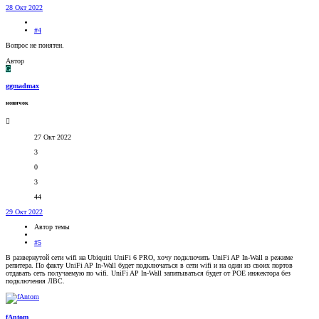
28 Окт 2022
#4
Вопрос не понятен.
Автор
G
ggmadmax
новичок
27 Окт 2022
3
0
3
44
29 Окт 2022
Автор темы
#5
В развернутой сети wifi на Ubiquiti UniFi 6 PRO, хочу подключить UniFi AP In-Wall в режиме
репитера. По факту UniFi AP In-Wall будет подключаться в сети wifi и на один из своих портов
отдавать сеть получаемую по wifi. UniFi AP In-Wall запитываться будет от POE инжектора без
подключения ЛВС.
fAntom