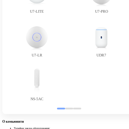
U7-LITE
U7-PRO
U7-LR
UDR7
NS-5AC
О комьюнити
Телефон заказа оборудования: