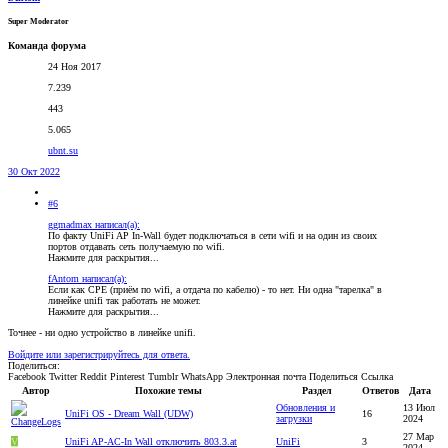
Super Moderator
Команда форума
24 Ноя 2017
7.239
443
5.065
ubnt.su
30 Окт 2022
#6
ggmadmax написал(а):
По факту UniFi AP In-Wall будет подключаться в сети wifi и на один из своих
портов отдавать сеть получаемую по wifi.
Нажмите для раскрытия...
fAntom написал(а):
Если как CPE (приём по wifi, а отдача по кабелю) - то нет. Ни одна "тарелка" в
линейке unifi так работать не может.
Нажмите для раскрытия...
Точнее - ни одно устройство в линейке unifi.
Войдите или зарегистрируйтесь для ответа.
Поделиться:
Facebook
Twitter
Reddit
Pinterest
Tumblr
WhatsApp
Электронная почта
Поделиться
Ссылка
Автор
Похожие темы
Раздел
Ответов
Дата
Обновления и
13 Июл
UniFi OS - Dream Wall (UDW)
16
загрузки
2024
27 Мар
V
UniFi AP-AC-In Wall отключить 803.3.at
UniFi
3
2024