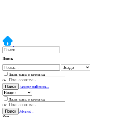
Поиск
Искать только в заголовках
От:
Поиск
Расширенный поиск…
Искать только в заголовках
От:
Поиск
Advanced…
Меню