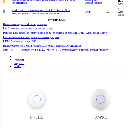
A
1
Июн
Application)
Общий форум
2023
4
unifi U6-LR + контроллер UCK G2 Plus v3.0.17
R
UniFi
37
Апр
отваливаются клиенты низкая скорость
2023
Похожие темы
Какой максимум Unifi Контроллера?
Unifi точка не коннектится к контроллеру
Решено
Как обновить старую версию контроллера на Ubiquiti UniFi Application Server
UniFi Express как контроллер и точка доступа
UDM Pro Контроллер Unifi
Включение dhcp в Unifi контроллере (Unifi Network Application)
unifi U6-LR + контроллер UCK G2 Plus v3.0.17 отваливаются клиенты низкая скорость
Форумы
Разделы
UniFi
U7-LITE
U7-PRO