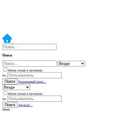
Поиск
Искать только в заголовках
От:
Поиск
Расширенный поиск…
Искать только в заголовках
От:
Поиск
Advanced…
Меню