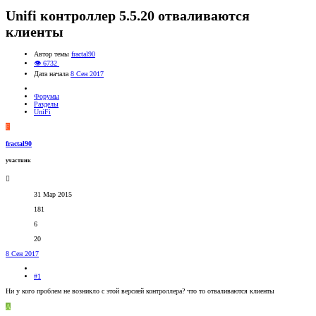
Unifi контроллер 5.5.20 отваливаются
клиенты
Автор темы
fractal90
👁 6732
Дата начала
8 Сен 2017
Форумы
Разделы
UniFi
F
fractal90
участник
31 Мар 2015
181
6
20
8 Сен 2017
#1
Ни у кого проблем не возникло с этой версией контроллера? что то отваливаются клиенты
A