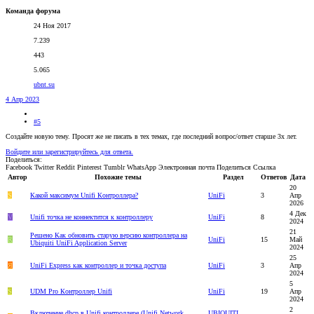
Команда форума
24 Ноя 2017
7.239
443
5.065
ubnt.su
4 Апр 2023
#5
Создайте новую тему. Просят же не писать в тех темах, где последний вопрос/ответ старше 3х лет.
Войдите или зарегистрируйтесь для ответа.
Поделиться:
Facebook
Twitter
Reddit
Pinterest
Tumblr
WhatsApp
Электронная почта
Поделиться
Ссылка
Автор
Похожие темы
Раздел
Ответов
Дата
20
S
Какой максимум Unifi Контроллера?
UniFi
3
Апр
2026
4 Дек
V
Unifi точка не коннектится к контроллеру
UniFi
8
2024
21
Решено
Как обновить старую версию контроллера на
R
UniFi
15
Май
Ubiquiti UniFi Application Server
2024
25
Я
UniFi Express как контроллер и точка доступа
UniFi
3
Апр
2024
5
S
UDM Pro Контроллер Unifi
UniFi
19
Апр
2024
2
Включение dhcp в Unifi контроллере (Unifi Network
UBIQUITI