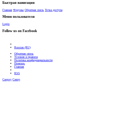
Быстрая навигация
Главная
Форумы
Обратная связь
Точка доступа
Меню пользователя
Login
Follow us on Facebook
Russian (RU)
Обратная связь
Условия и правила
Политика конфиденциальности
Помощь
Главная
RSS
Сверху
Снизу