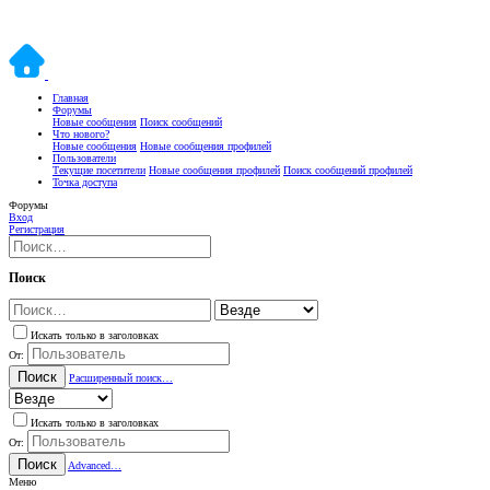
Главная
Форумы
Новые сообщения
Поиск сообщений
Что нового?
Новые сообщения
Новые сообщения профилей
Пользователи
Текущие посетители
Новые сообщения профилей
Поиск сообщений профилей
Точка доступа
Форумы
Вход
Регистрация
Поиск
Искать только в заголовках
От:
Поиск
Расширенный поиск…
Искать только в заголовках
От:
Поиск
Advanced…
Меню