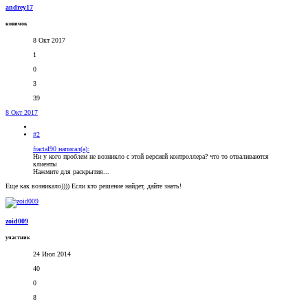
andrey17
новичок
8 Окт 2017
1
0
3
39
8 Окт 2017
#2
fractal90 написал(а):
Ни у кого проблем не возникло с этой версией контроллера? что то отваливаются
клиенты
Нажмите для раскрытия...
Еще как возникало)))) Если кто решение найдет, дайте знать!
zoid009
участник
24 Июл 2014
40
0
8