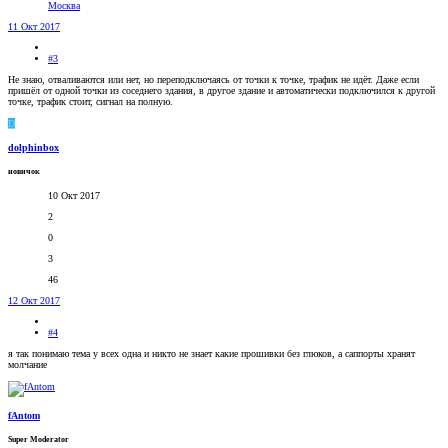
Москва
11 Окт 2017
#3
Не знаю, отваливаются или нет, но переподключаясь от точки к точке, трафик не идёт. Даже если
пришёл от одной точки из соседнего здания, в другое здание и автоматически подключился к другой
точке, трафик стоит, сигнал на полную.
D
dolphinbox
новичок
10 Окт 2017
2
0
3
46
12 Окт 2017
#4
я так понимаю тема у всех одна и никто не знает какие прошивки без глюков, а саппорты хранят
молчание
fAntom
Super Moderator