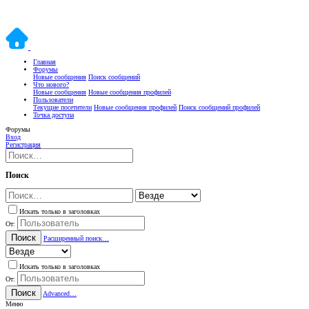
Главная
Форумы
Новые сообщения
Поиск сообщений
Что нового?
Новые сообщения
Новые сообщения профилей
Пользователи
Текущие посетители
Новые сообщения профилей
Поиск сообщений профилей
Точка доступа
Форумы
Вход
Регистрация
Поиск
Искать только в заголовках
От:
Поиск
Расширенный поиск…
Искать только в заголовках
От:
Поиск
Advanced…
Меню