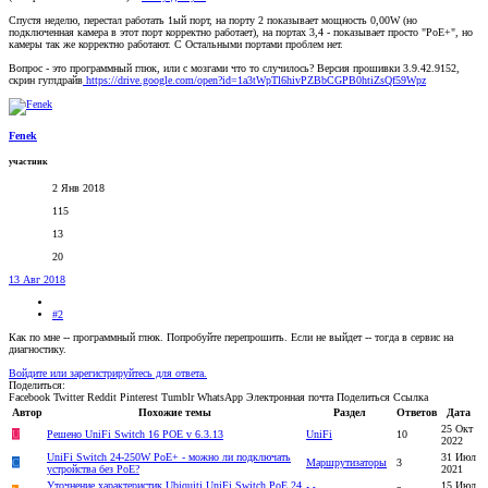
Спустя неделю, перестал работать 1ый порт, на порту 2 показывает мощность 0,00W (но
подключенная камера в этот порт корректно работает), на портах 3,4 - показывает просто "PoE+", но
камеры так же корректно работают. С Остальными портами проблем нет.
Вопрос - это программный глюк, или с мозгами что то случилось? Версия прошивки 3.9.42.9152,
скрин гуглдрайв
https://drive.google.com/open?id=1a3tWpTl6hivPZBbCGPB0htiZsQf59Wpz
Fenek
участник
2 Янв 2018
115
13
20
13 Авг 2018
#2
Как по мне -- программный глюк. Попробуйте перепрошить. Если не выйдет -- тогда в сервис на
диагностику.
Войдите или зарегистрируйтесь для ответа.
Поделиться:
Facebook
Twitter
Reddit
Pinterest
Tumblr
WhatsApp
Электронная почта
Поделиться
Ссылка
Автор
Похожие темы
Раздел
Ответов
Дата
25 Окт
U
Решено
UniFi Switch 16 POE v 6.3.13
UniFi
10
2022
UniFi Switch 24-250W PoE+ - можно ли подключать
31 Июл
C
Маршрутизаторы
3
устройства без PoE?
2021
Уточнение характеристик Ubiquiti UniFi Switch PoE 24
15 Июл