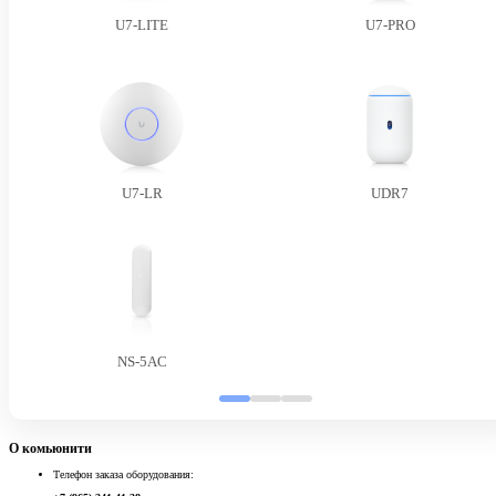
U7-LITE
U7-PRO
U7-LR
UDR7
NS-5AC
О комьюнити
Телефон заказа оборудования: