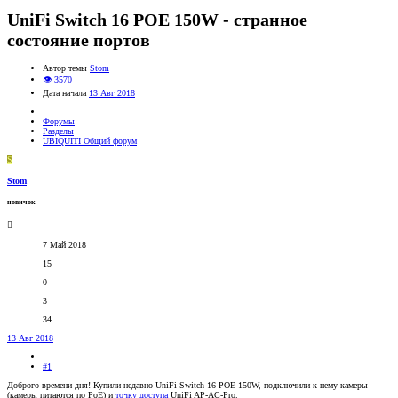
UniFi Switch 16 POE 150W - странное
состояние портов
Автор темы
Stom
👁 3570
Дата начала
13 Авг 2018
Форумы
Разделы
UBIQUITI Общий форум
S
Stom
новичок
7 Май 2018
15
0
3
34
13 Авг 2018
#1
Доброго времени дня! Купили недавно UniFi Switch 16 POE 150W, подключили к нему камеры
(камеры питаются по PoE) и
точку доступа
UniFi AP-AC-Pro.