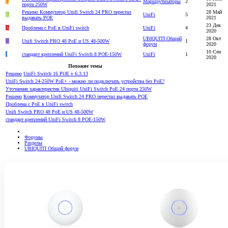
L
Маршрутизаторы
2
порта 250W
2021
Решено
Коммутатор Unifi Switch 24 PRO перестал
28 Май
R
UniFi
5
выдавать POE
2021
23 Дек
A
Проблема с PoE в UniFi switch
UniFi
4
2020
UBIQUITI Общий
28 Окт
Л
Unifi Switch PRO 48 PoE и US 48-500W
1
форум
2020
10 Сен
I
стандарт креплений UniFi Switch 8 POE-150W
UniFi
1
2020
Похожие темы
Решено
UniFi Switch 16 POE v 6.3.13
UniFi Switch 24-250W PoE+ - можно ли подключать устройства без PoE?
Уточнение характеристик Ubiquiti UniFi Switch PoE 24 порта 250W
Решено
Коммутатор Unifi Switch 24 PRO перестал выдавать POE
Проблема с PoE в UniFi switch
Unifi Switch PRO 48 PoE и US 48-500W
стандарт креплений UniFi Switch 8 POE-150W
Форумы
Разделы
UBIQUITI Общий форум