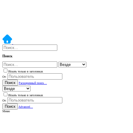
Поиск
Искать только в заголовках
От:
Поиск
Расширенный поиск…
Искать только в заголовках
От:
Поиск
Advanced…
Меню