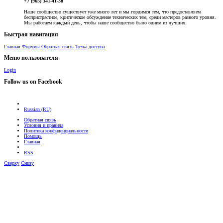
+7 (965) 341-41-38
Наше сообщество существует уже много лет и мы гордимся тем, что предоставляем
беспристрастное, критическое обсуждение технических тем, среди мастеров разного уровня.
Мы работаем каждый день, чтобы наше сообщество было одним из лучших.
Быстрая навигация
Главная
Форумы
Обратная связь
Точка доступа
Меню пользователя
Login
Follow us on Facebook
Russian (RU)
Обратная связь
Условия и правила
Политика конфиденциальности
Помощь
Главная
RSS
Сверху
Снизу