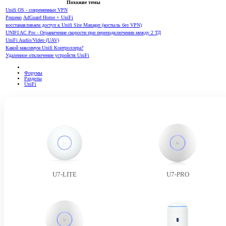
Похожие темы
Unifi OS - современные VPN
Решено
AdGuard Home + UniFi
восстанавливаем доступ к Unifi Site Manager (костыль без VPN)
UNIFI AC Pro - Ограничение скорости при переподключении между 2 ТД
UniFi Audio/Video (UAV)
Какой максимум Unifi Контроллера?
Удаленное отключение устройств UniFi
Форумы
Разделы
UniFi
U7-LITE
U7-PRO