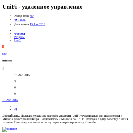
UniFi - удаленное управление
Автор темы
snr
👁 11626
Дата начала
13 Авг 2015
Форумы
Разделы
UniFi
S
snr
новичок
13 Авг 2015
3
0
0
13 Авг 2015
#1
Добрый день. Подскажите как мне удаленно управлять UniFi точками когда они подключены к
Mikrotik (имеет реальный ір). Подключаюсь к Mikrotik по PPTP - попадаю в одну подсетку с UniFi
точками. Пинг идет, а попасть на точку через контроллер не могу. Спасибо.