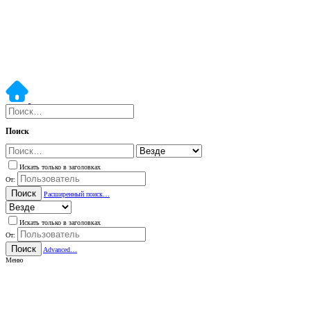
Поиск
Искать только в заголовках
От:
Поиск
Расширенный поиск…
Искать только в заголовках
От:
Поиск
Advanced…
Меню