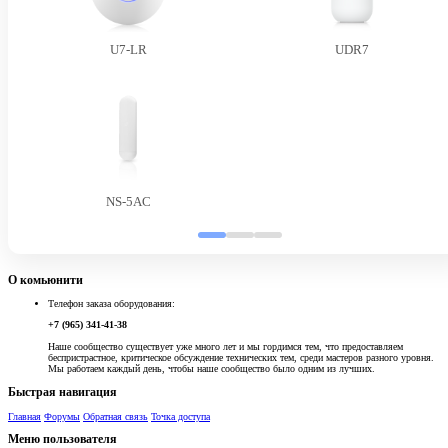
U7-LR
UDR7
NS-5AC
О комьюнити
Телефон заказа оборудования:
+7 (965) 341-41-38
Наше сообщество существует уже много лет и мы гордимся тем, что предоставляем
беспристрастное, критическое обсуждение технических тем, среди мастеров разного уровня.
Мы работаем каждый день, чтобы наше сообщество было одним из лучших.
Быстрая навигация
Главная
Форумы
Обратная связь
Точка доступа
Меню пользователя