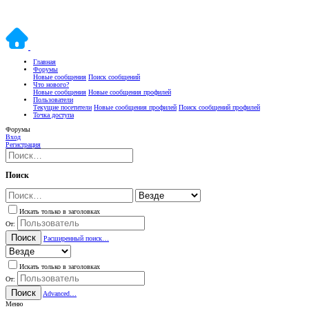
Главная
Форумы
Новые сообщения
Поиск сообщений
Что нового?
Новые сообщения
Новые сообщения профилей
Пользователи
Текущие посетители
Новые сообщения профилей
Поиск сообщений профилей
Точка доступа
Форумы
Вход
Регистрация
Поиск
Искать только в заголовках
От:
Поиск
Расширенный поиск…
Искать только в заголовках
От:
Поиск
Advanced…
Меню