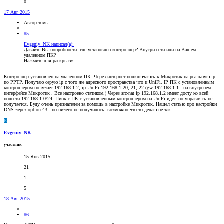
0
17 Авг 2015
Автор темы
#5
Evgeniy_NK написал(а):
Давайте Вы попробности: где установлен контроллер? Внутри сети или на Вашем
удаленном ПК?
Нажмите для раскрытия...
Контроллер установлен на удаленном ПК. Через интернет подключаюсь к Микротик на реальную ір
по PPTP. Получаю серую ір с того же адресного пространства что и UniFi. ІР ПК с установленным
контроллером получает 192.168.1.2, ip UniFi 192.168.1.20, 21, 22 (gw 192.168.1.1 - на внутренем
интерфейсе Микротик . Все настроено статиком.) Через src-nat ір 192.168.1.2 имеет досту ко всей
подсети 192.168.1.0/24. Пинк с ПК с установленным контроллером на UniFi идет, но управлять не
получается. Буду очень признателен за помощь в настройке Микротик. Нашел статью про настройки
DNS через option 43 - но ничего не получилось, возможно что-то делаю не так.
E
Evgeniy_NK
участник
15 Янв 2015
21
1
5
18 Авг 2015
#6