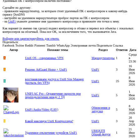
Удаленный ПК с контроллером включен постоянно?
Сделайте по другому:
- привяжите маршрутизатор, за которым стоит удаленный ПК с контроллером к какому-нибудь
сервису DynDNS
- настройте на удаленном маршрутизаторе проброс портов на ПК с контроллером
- на
UniFi
укажите доменное имя удаленного контроллера и привяжите эти точки к нему.
Как вариант (я именно так сделал) поднял контроллер в облаке и перевел все объекты с локальных
контроллеров на облачный. Пока все ОК, за исключением того, что выеживается Java.
Войдите или зарегистрируйтесь для ответа.
Поделиться:
Facebook
Twitter
Reddit
Pinterest
Tumblr
WhatsApp
Электронная почта
Поделиться
Ссылка
Автор
Похожие темы
Раздел
Ответов
Дата
Среда
A
Unifi OS - современные VPN
Маршрутизаторы
1
в
23:36
16
A
Решено
AdGuard Home + UniFi
UniFi
3
Июн
2026
8
восстанавливаем доступ к Unifi Site Manager
B
UniFi
25
Июн
(костыль без VPN)
2026
1
UNIFI AC Pro - Ограничение скорости при
UniFi
5
Июн
переподключении между 2 ТД
2026
8
Обновления и
UniFi Audio/Video (UAV)
5
Май
загрузки
2026
20
S
Какой максимум Unifi Контроллера?
UniFi
3
Апр
2026
21
UBIQUITI
Удаленное отключение устройств UniFi
1
Июл
Общий форум
2020