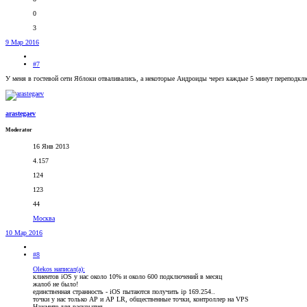
0
3
9 Мар 2016
#7
У меня в гостевой сети Яблоки отваливались, а некоторые Андроиды через каждые 5 минут переподключ
arastegaev
Moderator
16 Янв 2013
4.157
124
123
44
Москва
10 Мар 2016
#8
Olekos написал(а):
клиентов iOS у нас около 10% и около 600 подключений в месяц
жалоб не было!
единственная странность - iOS пытаются получить ip 169.254..
точки у нас только AP и AP LR, общественные точки, контроллер на VPS
Нажмите для раскрытия...