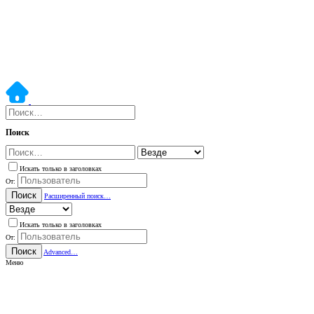
Поиск
Искать только в заголовках
От:
Поиск
Расширенный поиск…
Искать только в заголовках
От:
Поиск
Advanced…
Меню