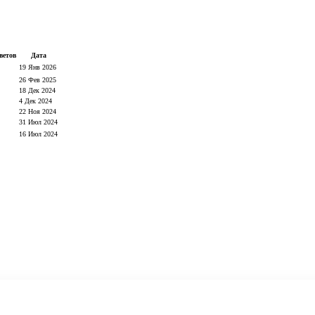
ветов
Дата
19 Янв 2026
26 Фев 2025
18 Дек 2024
4 Дек 2024
22 Ноя 2024
31 Июл 2024
16 Июл 2024