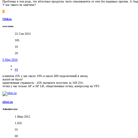
Проблемы в том роде, что яблочные продукты часто отваливаются от сети без видимых причин. А Ан
У вас такого не замечено?
O
Olekos
участник
22 Сен 2015
185
10
20
9 Мар 2016
#4
клиентов iOS у нас около 10% и около 600 подключений в месяц
жалоб не было!
единственная странность - iOS пытаются получить ip 169.254..
точки у нас только AP и AP LR, общественные точки, контроллер на VPS
ubnt.su
Administrator
1 Июн 2012
1.635
55
60