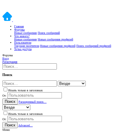
Главная
Форумы
Новые сообщения
Поиск сообщений
Что нового?
Новые сообщения
Новые сообщения профилей
Пользователи
Текущие посетители
Новые сообщения профилей
Поиск сообщений профилей
Точка доступа
Форумы
Вход
Регистрация
Поиск
Искать только в заголовках
От:
Поиск
Расширенный поиск…
Искать только в заголовках
От:
Поиск
Advanced…
Меню