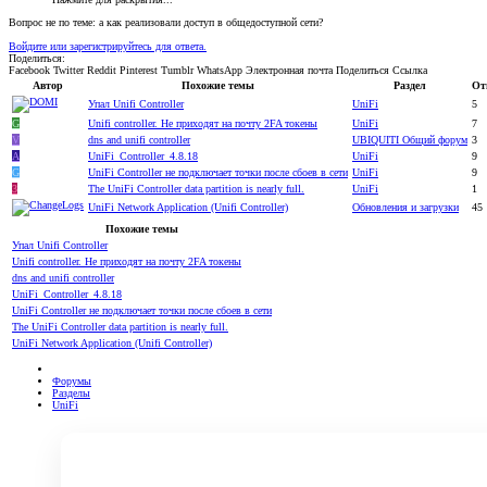
Вопрос не по теме: а как реализовали доступ в общедоступной сети?
Войдите или зарегистрируйтесь для ответа.
Поделиться:
Facebook
Twitter
Reddit
Pinterest
Tumblr
WhatsApp
Электронная почта
Поделиться
Ссылка
Автор
Похожие темы
Раздел
От
Упал Unifi Controller
UniFi
5
G
Unifi controller. Не приходят на почту 2FA токены
UniFi
7
V
dns and unifi controller
UBIQUITI Общий форум
3
А
UniFi_Controller_4.8.18
UniFi
9
G
UniFi Controller не подключает точки после сбоев в сети
UniFi
9
3
The UniFi Controller data partition is nearly full.
UniFi
1
UniFi Network Application (Unifi Controller)
Обновления и загрузки
45
Похожие темы
Упал Unifi Controller
Unifi controller. Не приходят на почту 2FA токены
dns and unifi controller
UniFi_Controller_4.8.18
UniFi Controller не подключает точки после сбоев в сети
The UniFi Controller data partition is nearly full.
UniFi Network Application (Unifi Controller)
Форумы
Разделы
UniFi