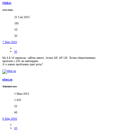
Olekos
участник
22 Сен 2015
185
10
20
7 Мар 2016
#2
На 4.8.14 перешли. сайтов много. точки AP, AP LR. Точки общественные.
проблем с iOS не наблюдаем.
А о каких проблемах идет речь?
ubnt.su
Administrator
1 Июн 2012
1.635
55
60
9 Мар 2016
#3