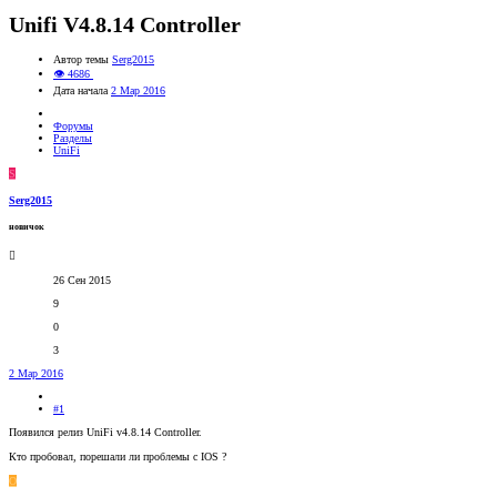
Unifi V4.8.14 Controller
Автор темы
Serg2015
👁 4686
Дата начала
2 Мар 2016
Форумы
Разделы
UniFi
S
Serg2015
новичок
26 Сен 2015
9
0
3
2 Мар 2016
#1
Появился релиз UniFi v4.8.14 Controller.
Кто пробовал, порешали ли проблемы с IOS ?
O