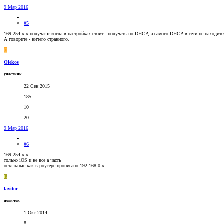
9 Мар 2016
#5
169.254.x.x получают когда в настройках стоит - получать по DHCP, а самого DHCP в сети не находитс
А говорите - ничего странного.
O
Olekos
участник
22 Сен 2015
185
10
20
9 Мар 2016
#6
169.254.x.x
только iOS и не все а часть
остальные как в роутере прописано 192.168.0.x
L
lavitor
новичок
1 Окт 2014
8