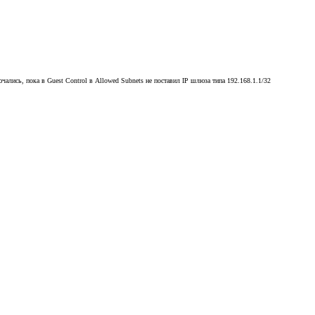
ались, пока в Guest Control в Allowed Subnets не поставил IP шлюза типа 192.168.1.1/32