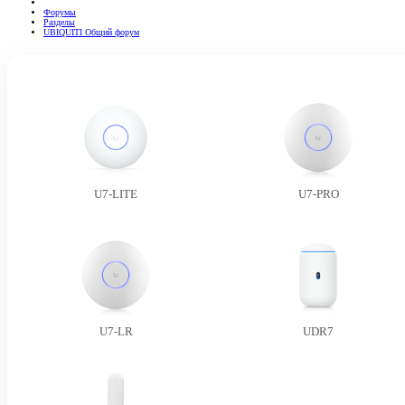
Форумы
Разделы
UBIQUITI Общий форум
U7-LITE
U7-PRO
U7-LR
UDR7