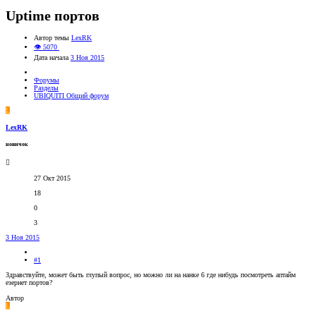
Uptime портов
Автор темы
LexRK
👁 5070
Дата начала
3 Ноя 2015
Форумы
Разделы
UBIQUITI Общий форум
L
LexRK
новичок
27 Окт 2015
18
0
3
3 Ноя 2015
#1
Здравствуйте, может быть глупый вопрос, но можно ли на нанке 6 где нибудь посмотреть аптайм
езернет портов?
Автор
L