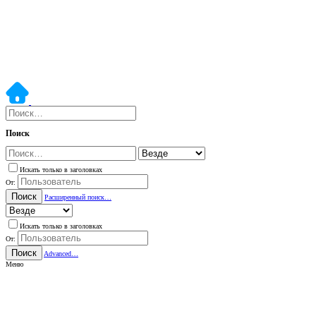
Поиск
Искать только в заголовках
От:
Поиск
Расширенный поиск…
Искать только в заголовках
От:
Поиск
Advanced…
Меню