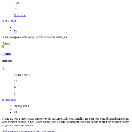
160
75
Volgograd
9 Ноя 2015
#5
я так смотрю в web морде. в ssh тоже есть команды...
Автор
L
LexRK
новичок
27 Окт 2015
18
0
3
9 Ноя 2015
Автор темы
#6
А где вы это в веб-морде смотрите? На вкладке майн есть аптайм, но ведь это общий аптайм железки,
а не езернет портов, а где на веб морде(или в ссш) посмотреть сколько времени линк на езернет порту
поднят я так и не нашел(
Войдите или зарегистрируйтесь для ответа.