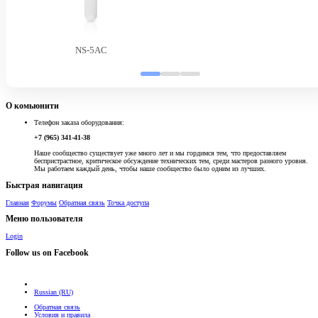
NS-5AC
О комьюнити
Телефон заказа оборудования:
+7 (965) 341-41-38
Наше сообщество существует уже много лет и мы гордимся тем, что предоставляем
беспристрастное, критическое обсуждение технических тем, среди мастеров разного уровня.
Мы работаем каждый день, чтобы наше сообщество было одним из лучших.
Быстрая навигация
Главная
Форумы
Обратная связь
Точка доступа
Меню пользователя
Login
Follow us on Facebook
Russian (RU)
Обратная связь
Условия и правила