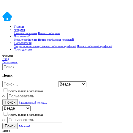
Главная
Форумы
Новые сообщения
Поиск сообщений
Что нового?
Новые сообщения
Новые сообщения профилей
Пользователи
Текущие посетители
Новые сообщения профилей
Поиск сообщений профилей
Точка доступа
Форумы
Вход
Регистрация
Поиск
Искать только в заголовках
От:
Поиск
Расширенный поиск…
Искать только в заголовках
От:
Поиск
Advanced…
Меню