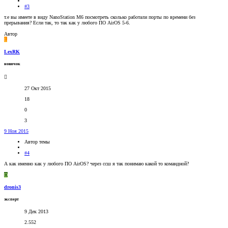
#3
т.е вы имеете в виду NanoStation M6 посмотреть сколько работали порты по времени без
прерывания? Если так, то так как у любого ПО AirOS 5-6.
Автор
L
LexRK
новичок
27 Окт 2015
18
0
3
9 Ноя 2015
Автор темы
#4
А как именно как у любого ПО AirOS? через ссш я так понимаю какой то командной?
D
dronis3
эксперт
9 Дек 2013
2.552