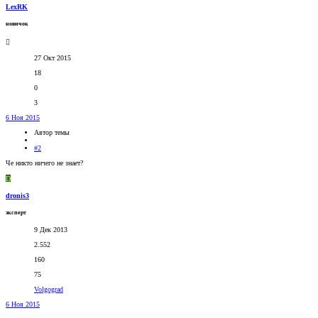
LexRK
новичок
27 Окт 2015
18
0
3
6 Ноя 2015
Автор темы
#2
Че никто ничего не знает?
D
dronis3
эксперт
9 Дек 2013
2.552
160
75
Volgograd
6 Ноя 2015