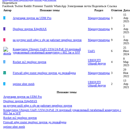
Поделиться:
Facebook
Twitter
Reddit
Pinterest
Tumblr
WhatsApp
Электронная почта
Поделиться
Ссылка
Автор
Похожие темы
Раздел
Ответов
Дата
15
D
Агрегация портов на UDM Pro
Маршрутизаторы
3
Апр
2025
3
D
Проброс портов EdgeMAX
Маршрутизаторы
9
Апр
2025
1
D
на роутере unifi edge x sfp не работает переброс портов
Маршрутизаторы
9
Апр
2025
25
Коммутатор Ubiquiti UniFi USW-24-PoE 24 портовый
UniFi
6
Июл
управляемый гигабитный коммутатор с 802.3at и SFP
2024
8
UBIQUITI
A
Rocket m2 проброс портов
4
Мар
Общий форум
2023
29
W
Firewall edge router проброс портов до провайдера
Маршрутизаторы
3
Ноя
2022
13
UBIQUITI
A
uptime ubnt mesh
2
Апр
Общий форум
2021
Похожие темы
Агрегация портов на UDM Pro
Проброс портов EdgeMAX
на роутере unifi edge x sfp не работает переброс портов
Коммутатор Ubiquiti UniFi USW-24-PoE 24 портовый управляемый гигабитный коммутатор с
802.3at и SFP
Rocket m2 проброс портов
Firewall edge router проброс портов до провайдера
uptime ubnt mesh