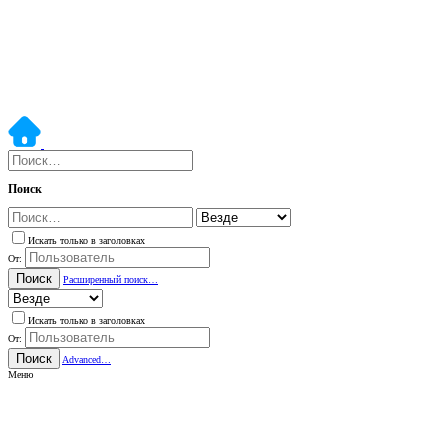
Поиск
Искать только в заголовках
От:
Поиск
Расширенный поиск…
Искать только в заголовках
От:
Поиск
Advanced…
Меню