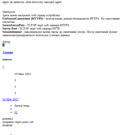
адрес не менялся, ubnt-discovery находит адрес
WebServer
Здесь мжно настроить web сервер устройства
UseSecureConnection (HTTPS)
- использовать режим безопасности HTTPS. По умолчанию
отключен.
SecureServerPort
- TCP/IP порт web сервера HTTPS.
Server Port
- TCP/IP порт web сервера HTTP.
Sessiontimeout
- максимальное время паузы до окончания сессии. После окончания нужно
завновоавторизироваться используя учетные данные.
Автор
Э
Эльчин
новичок
19 Июл 2015
5
1
3
10 Мар 2017
Автор темы
#2
решено)
исправил через putty ssh
disabled