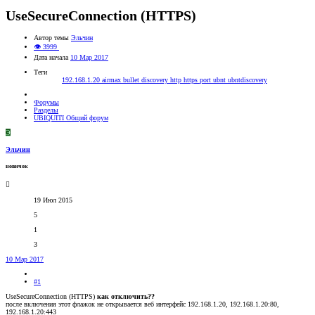
UseSecureConnection (HTTPS)
Автор темы
Эльчин
👁 3999
Дата начала
10 Мар 2017
Теги
192.168.1.20
airmax
bullet
discovery
http
https
port
ubnt
ubntdiscovery
Форумы
Разделы
UBIQUITI Общий форум
Э
Эльчин
новичок
19 Июл 2015
5
1
3
10 Мар 2017
#1
UseSecureConnection (HTTPS)
как отключить??
после включения этот флажок не открывается веб интерфейс 192.168.1.20, 192.168.1.20:80,
192.168.1.20:443