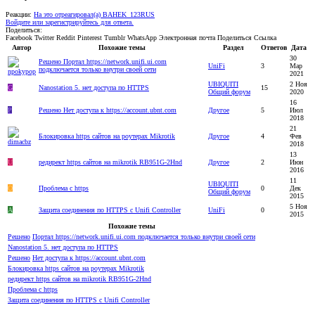
Реакции:
На это отреагировал(а)
BAHEK_123RUS
Войдите или зарегистрируйтесь для ответа.
Поделиться:
Facebook
Twitter
Reddit
Pinterest
Tumblr
WhatsApp
Электронная почта
Поделиться
Ссылка
Автор
Похожие темы
Раздел
Ответов
Дата
30
Решено
Портал https://network.unifi.ui.com
UniFi
3
Мар
подключается только внутри своей сети
2021
UBIQUITI
2 Ноя
G
Nanostation 5. нет доступа по HTTPS
15
Общий форум
2020
16
P
Решено
Нет доступа к https://account.ubnt.com
Другое
5
Июл
2018
21
Блокировка https сайтов на роутерах Mikrotik
Другое
4
Фев
2018
13
U
редирект https сайтов на mikrotik RB951G-2Hnd
Другое
2
Июн
2016
11
UBIQUITI
O
Проблема с https
0
Дек
Общий форум
2015
5 Ноя
A
Защита соединения по HTTPS c Unifi Controller
UniFi
0
2015
Похожие темы
Решено
Портал https://network.unifi.ui.com подключается только внутри своей сети
Nanostation 5. нет доступа по HTTPS
Решено
Нет доступа к https://account.ubnt.com
Блокировка https сайтов на роутерах Mikrotik
редирект https сайтов на mikrotik RB951G-2Hnd
Проблема с https
Защита соединения по HTTPS c Unifi Controller