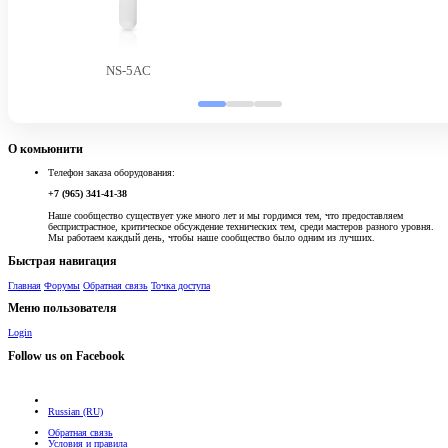
NS-5AC
О комьюнити
Телефон заказа оборудования:
+7 (965) 341-41-38
Наше сообщество существует уже много лет и мы гордимся тем, что предоставляем
беспристрастное, критическое обсуждение технических тем, среди мастеров разного уровня.
Мы работаем каждый день, чтобы наше сообщество было одним из лучших.
Быстрая навигация
Главная
Форумы
Обратная связь
Точка доступа
Меню пользователя
Login
Follow us on Facebook
Russian (RU)
Обратная связь
Условия и правила