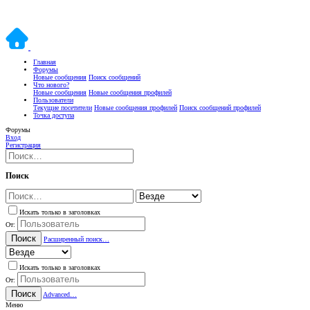
Главная
Форумы
Новые сообщения
Поиск сообщений
Что нового?
Новые сообщения
Новые сообщения профилей
Пользователи
Текущие посетители
Новые сообщения профилей
Поиск сообщений профилей
Точка доступа
Форумы
Вход
Регистрация
Поиск
Искать только в заголовках
От:
Поиск
Расширенный поиск…
Искать только в заголовках
От:
Поиск
Advanced…
Меню