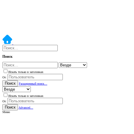
Поиск
Искать только в заголовках
От:
Поиск
Расширенный поиск…
Искать только в заголовках
От:
Поиск
Advanced…
Меню