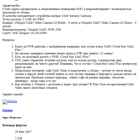
Здравствуйте.
Стоит задача организовать в общественном помещении WiFi и видеонаблюдение с возможностью
просмотра из облака.
В качестве пограничного устройства выбрал Unifi Security Gateway.
Точка доступа: 2 UAP-AC-PRO
Камеры: Ubiquiti UniFi Video Camera G3 Bullet - 9 штук и Ubiquiti UniFi Video Camera G3 Dome - 3
штуки
Видеорегистратор: Ubiquiti UniFi NVR 2TB
Свитч: PoE Ubiquiti US-24-250W
Вопросы:
Будет ли NVR работать с выбранными камерами, или лучше взять UniFi Cloud Key Gen2
Plus ?
На сколько хранимого времени хватит диска в 2TB при записи с 12 камер?
Есть ли облачный доступ у NVR, Cloud Key Gen2 Plus?
USG умеет управлять точками доступа, или он только роутер, а контроллер надо
реализовывать на чем-то другом? Понимаю, что в случае с Cloud Key Gen2 Plus контроллер
будет на нем.
Попробовал поставить софт Unifi Video и подключить к облаку - почему-то после ввода
логина и пароля моей учетной записи ui.com пустая страница в браузере и дальше ничего не
происходит. Пробовал разные браузеры, ставил софт на разные машины, отключал
антивирус - везде одно и то же.
Как вообще у Ubiquiti с доступом к видео чрез облако? В Play Store на приложение Unifi
Video много нелестных отзывов.
Заранее спасибо.
fAntom
Super Moderator
Команда форума
24 Ноя 2017
7.239