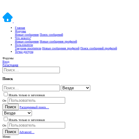
Главная
Форумы
Новые сообщения
Поиск сообщений
Что нового?
Новые сообщения
Новые сообщения профилей
Пользователи
Текущие посетители
Новые сообщения профилей
Поиск сообщений профилей
Точка доступа
Форумы
Вход
Регистрация
Поиск
Искать только в заголовках
От:
Поиск
Расширенный поиск…
Искать только в заголовках
От:
Поиск
Advanced…
Меню