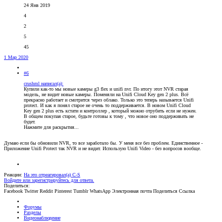
24 Янв 2019
4
2
5
45
1 Мар 2020
#6
crushml написал(а):
Купили как-то мы новые камеры g3 flex и unifi nvr. По итогу этот NVR старая
модель, не видит новые камеры. Поменяли на Unifi Cloud Key gen 2 plus. Всё
прекрасно работает и смотрится через облако. Только это теперь называется Unifi
protect. И как я понял старое не очень то поддерживается. В новом Unifi Cloud
Key gen 2 plus есть кстати и контроллер , который можно отрубить если не нужен.
В общем покупая старое, будьте готовы к тому , что новое оно поддерживать не
будет.
Нажмите для раскрытия...
Думаю если бы обновили NVR, то все заработало бы. У меня все без проблем. Единственное -
Приложение Unifi Protect так NVR и не видит. Использую Unifi Video - без вопросов вообще.
Реакции:
На это отреагировал(а)
C-S
Войдите или зарегистрируйтесь для ответа.
Поделиться:
Facebook
Twitter
Reddit
Pinterest
Tumblr
WhatsApp
Электронная почта
Поделиться
Ссылка
Форумы
Разделы
Видеонаблюдение