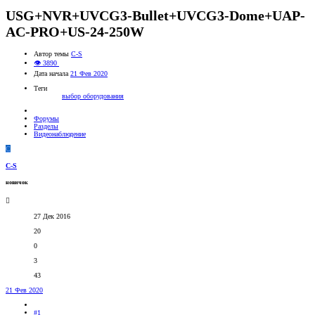
USG+NVR+UVCG3-Bullet+UVCG3-Dome+UAP-
AC-PRO+US-24-250W
Автор темы
C-S
👁 3890
Дата начала
21 Фев 2020
Теги
выбор оборудования
Форумы
Разделы
Видеонаблюдение
C
C-S
новичок
27 Дек 2016
20
0
3
43
21 Фев 2020
#1