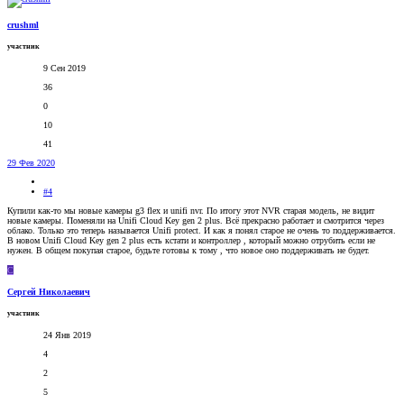
crushml
участник
9 Сен 2019
36
0
10
41
29 Фев 2020
#4
Купили как-то мы новые камеры g3 flex и unifi nvr. По итогу этот NVR старая модель, не видит
новые камеры. Поменяли на Unifi Cloud Key gen 2 plus. Всё прекрасно работает и смотрится через
облако. Только это теперь называется Unifi protect. И как я понял старое не очень то поддерживается.
В новом Unifi Cloud Key gen 2 plus есть кстати и контроллер , который можно отрубить если не
нужен. В общем покупая старое, будьте готовы к тому , что новое оно поддерживать не будет.
С
Сергей Николаевич
участник
24 Янв 2019
4
2
5