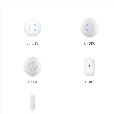
U7-LITE
U7-PRO
U7-LR
UDR7