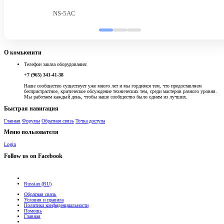
NS-5AC
О комьюнити
Телефон заказа оборудования:
+7 (965) 341-41-38
Наше сообщество существует уже много лет и мы гордимся тем, что предоставляем
беспристрастное, критическое обсуждение технических тем, среди мастеров разного уровня.
Мы работаем каждый день, чтобы наше сообщество было одним из лучших.
Быстрая навигация
Главная
Форумы
Обратная связь
Точка доступа
Меню пользователя
Login
Follow us on Facebook
Russian (RU)
Обратная связь
Условия и правила
Политика конфиденциальности
Помощь
Главная