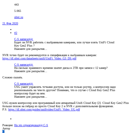
443
5.065
ubnt.su
21 Фев 2020
#2
C-S написал(а):
Будет ли NVR работать с выбранными камерами, или лучше взять UniFi Cloud
Key Gen2 Plus ?
Нажмите для раскрытия...
NVR точно будет он рекомендуется в спецификации к выбранным камерам:
https://dl.ubnt.com/datasheets/unifi/UniFi_Video_G3_DS.pdf
C-S написал(а):
На сколько хранимого времени хватит диска в 2TB при записи с 12 камер?
Нажмите для раскрытия...
Сложно сказать.
C-S написал(а):
USG умеет управлять точками доступа, или он только роутер, а контроллер надо
реализовывать на чем-то другом? Понимаю, что в случае с Cloud Key Gen2 Plus
контроллер будет на нем.
Нажмите для раскрытия...
USG нужен контроллер или программный или аппаратный Unifi Cloud Key [2]. Cloud Key Gen2 Plus
больше похож на гибрид из просто Cloud Key 2 и NVR с дополнительными функциями.
P.S.
https://dl.ubnt.com/guides/unifivideo/UniFi_Video_UG.pdf
Реакции:
На это отреагировал(а)
C-S
Автор
C