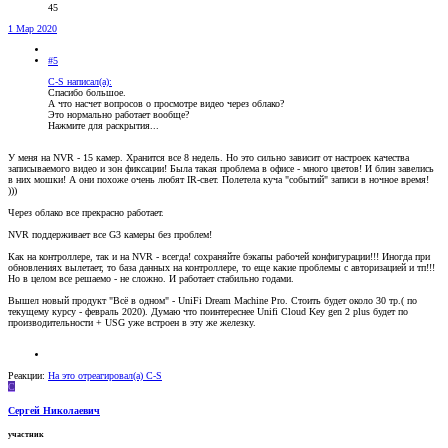
45
1 Мар 2020
#5
C-S написал(а):
Спасибо большое.
А что насчет вопросов о просмотре видео через облако?
Это нормально работает вообще?
Нажмите для раскрытия...
У меня на NVR - 15 камер. Хранится все 8 недель. Но это сильно зависит от настроек качества
записываемого видео и зон фиксации! Была такая проблема в офисе - много цветов! И блин завелись
в них мошки! А они похоже очень любят IR-свет. Полетела куча "событий" записи в ночное время!
)))
Через облако все прекрасно работает.
NVR поддерживает все G3 камеры без проблем!
Как на контроллере, так и на NVR - всегда! сохраняйте бэкапы рабочей конфигурации!!! Иногда при
обновлениях вылетает, то база данных на контроллере, то еще какие проблемы с авторизацией и тп!!!
Но в целом все решаемо - не сложно. И работает стабильно годами.
Вышел новый продукт "Всё в одном" - UniFi Dream Machine Pro. Стоить будет около 30 тр.( по
текущему курсу - февраль 2020). Думаю что поинтереснее Unifi Cloud Key gen 2 plus будет по
производительности + USG уже встроен в эту же железку.
Реакции:
На это отреагировал(а)
C-S
С
Сергей Николаевич
участник