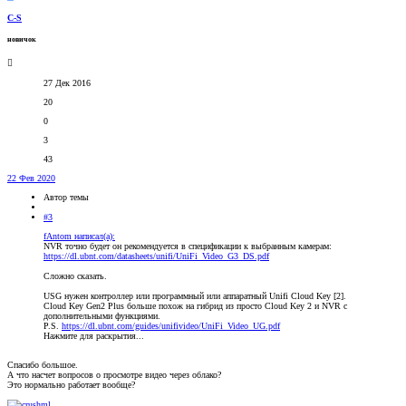
C-S
новичок
27 Дек 2016
20
0
3
43
22 Фев 2020
Автор темы
#3
fAntom написал(а):
NVR точно будет он рекомендуется в спецификации к выбранным камерам:
https://dl.ubnt.com/datasheets/unifi/UniFi_Video_G3_DS.pdf
Сложно сказать.
USG нужен контроллер или программный или аппаратный Unifi Cloud Key [2].
Cloud Key Gen2 Plus больше похож на гибрид из просто Cloud Key 2 и NVR с
дополнительными функциями.
P.S.
https://dl.ubnt.com/guides/unifivideo/UniFi_Video_UG.pdf
Нажмите для раскрытия...
Спасибо большое.
А что насчет вопросов о просмотре видео через облако?
Это нормально работает вообще?