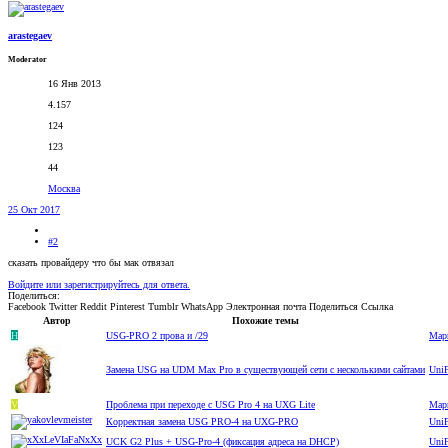
arastegaev
Moderator
16 Янв 2013
4.157
124
123
44
Москва
25 Окт 2017
#2
сказать провайдеру что бы мак отвязал
Войдите или зарегистрируйтесь для ответа.
Поделиться:
Facebook
Twitter
Reddit
Pinterest
Tumblr
WhatsApp
Электронная почта
Поделиться
Ссылка
Автор
Похожие темы
H
USG-PRO 2 прова и /29
Мар
Замена USG на UDM Max Pro в существующей сети с несколькими сайтами
Uni
V
Проблема при переходе с USG Pro 4 на UXG Lite
Мар
Корректная замена USG PRO-4 на UXG-PRO
Uni
UCK G2 Plus + USG-Pro-4 (фиксация адреса на DHCP)
Uni