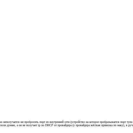
но неполучается ни пробросить порт из внутренней сети (устройство на которое пробразывается порт туп
ли думаю, а он не получает ip по DHCP от провайдера (у провайдера жёсткая привязка по маку), в ручн