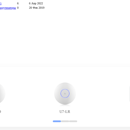
Fi
6
6 Апр 2022
шрутизаторы
0
20 Фев 2019
O
U7-LR