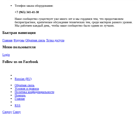
Телефон заказа оборудования:
+7 (965) 341-41-38
Наше сообщество существует уже много лет и мы гордимся тем, что предоставляем
беспристрастное, критическое обсуждение технических тем, среди мастеров разного уровня.
Мы работаем каждый день, чтобы наше сообщество было одним из лучших.
Быстрая навигация
Главная
Форумы
Обратная связь
Точка доступа
Меню пользователя
Login
Follow us on Facebook
Russian (RU)
Обратная связь
Условия и правила
Политика конфиденциальности
Помощь
Главная
RSS
Сверху
Снизу