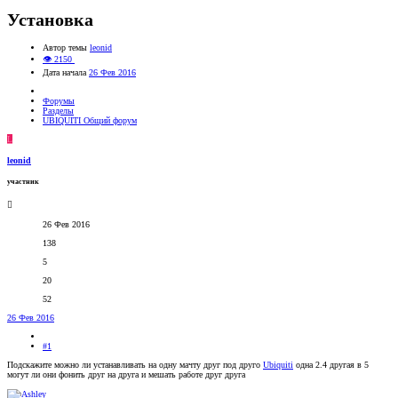
Установка
Автор темы
leonid
👁 2150
Дата начала
26 Фев 2016
Форумы
Разделы
UBIQUITI Общий форум
L
leonid
участник
26 Фев 2016
138
5
20
52
26 Фев 2016
#1
Подскажите можно ли устанавливать на одну мачту друг под друго
Ubiquiti
одна 2.4 другая в 5
могут ли они фонить друг на друга и мешать работе друг друга