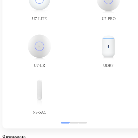
U7-LITE
U7-PRO
U7-LR
UDR7
NS-5AC
О комьюнити