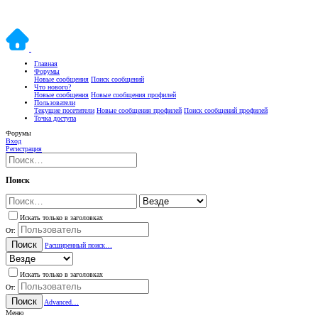
Главная
Форумы
Новые сообщения
Поиск сообщений
Что нового?
Новые сообщения
Новые сообщения профилей
Пользователи
Текущие посетители
Новые сообщения профилей
Поиск сообщений профилей
Точка доступа
Форумы
Вход
Регистрация
Поиск
Искать только в заголовках
От:
Поиск
Расширенный поиск…
Искать только в заголовках
От:
Поиск
Advanced…
Меню