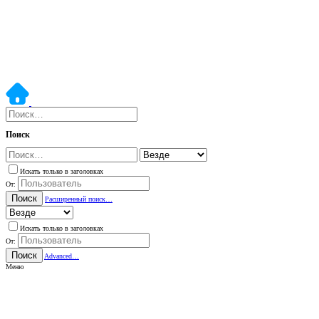
Поиск
Искать только в заголовках
От:
Поиск
Расширенный поиск…
Искать только в заголовках
От:
Поиск
Advanced…
Меню