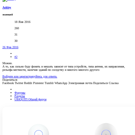
Ashley
знающий
18 Янв 2016
260
31
30
26 Фев 2016
#2
Можно.
А то, как сильно буду фонить и мешать зависит от типа устройств, типа антенн, их направления,
рельефа местности, наличия зданий по соседству и многого многого другого
Войдите или зарегистрируйтесь для ответа.
Поделиться:
Facebook
Twitter
Reddit
Pinterest
Tumblr
WhatsApp
Электронная почта
Поделиться
Ссылка
Форумы
Разделы
UBIQUITI Общий форум