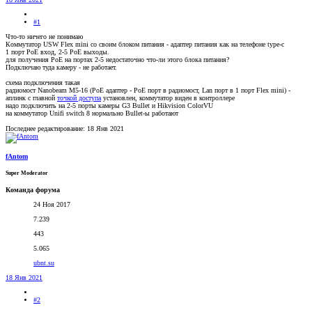
#1
Что-то ничего не понимаю
Коммутатор USW Flex mini со своим блоком питания - адаптер питания как на телефоне type-c
1 порт PoE вход, 2-5 PoE выходы.
для получения PoE на портах 2-5 недостаточно что-ли этого блока питания?
Подключаю туда камеру - не работает.
схема подключения такая
радиомост Nanobeam M5-16 (PoE адаптер - PoE порт в радиомост, Lan порт в 1 порт Flex mini) -
аплинк с главной
точкой доступа
установлен, коммутатор виден в контроллере
надо подключить на 2-5 порты камеры G3 Bullet и Hikvision ColorVU
на коммутатор Unifi switch 8 нормально Bullet-ы работают
Последнее редактирование:
18 Янв 2021
fAntom
Super Moderator
Команда форума
24 Ноя 2017
7.239
443
5.065
ubnt.su
18 Янв 2021
#2