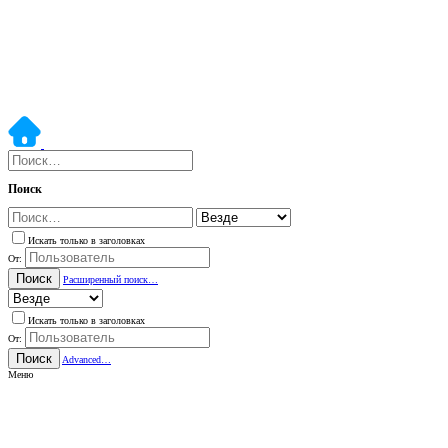
Поиск
Искать только в заголовках
От:
Поиск
Расширенный поиск…
Искать только в заголовках
От:
Поиск
Advanced…
Меню