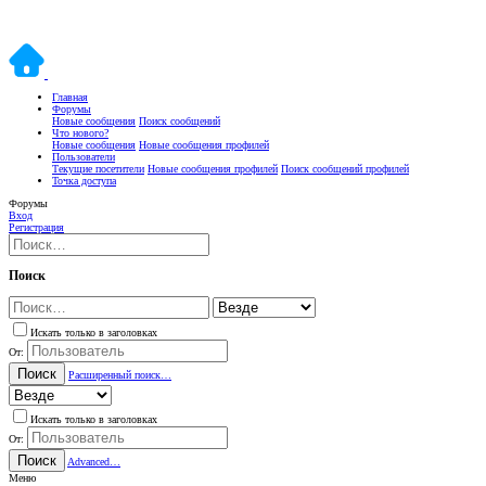
Главная
Форумы
Новые сообщения
Поиск сообщений
Что нового?
Новые сообщения
Новые сообщения профилей
Пользователи
Текущие посетители
Новые сообщения профилей
Поиск сообщений профилей
Точка доступа
Форумы
Вход
Регистрация
Поиск
Искать только в заголовках
От:
Поиск
Расширенный поиск…
Искать только в заголовках
От:
Поиск
Advanced…
Меню