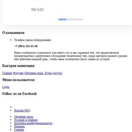
NS-5AC
О комьюнити
Телефон заказа оборудования:
+7 (965) 341-41-38
Наше сообщество существует уже много лет и мы гордимся тем, что предоставляем
беспристрастное, критическое обсуждение технических тем, среди мастеров разного уровня.
Мы работаем каждый день, чтобы наше сообщество было одним из лучших.
Быстрая навигация
Главная
Форумы
Обратная связь
Точка доступа
Меню пользователя
Login
Follow us on Facebook
Russian (RU)
Обратная связь
Условия и правила
Политика конфиденциальности
Помощь
Главная