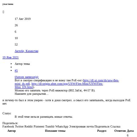
участник
17 Авг 2019
26
6
10
52
Актобе, Казахстан
19 Янв 2021
Автор темы
#5
fAntom написал(а):
Вот я смотрю спецификацию и не вижу там PoE-out (
http://dl.ui.com/ds/usw-flex-
mini_ds.pdf
,
http://dl-origin.ubnt.com/qsg/USW-Flex-Mini/USW-Flex-
Mini_EN.html
).
Можно его запитать через PoE-инжектор (802.3af/at, 44-57 В).
Нажмите для раскрытия...
я почему-то был в этом уверен - хотя в доки смотрел. а смысл его запитывать, когда выходов PoE
нет.
Статус
В этой теме нельзя размещать новые ответы.
Поделиться:
Facebook
Twitter
Reddit
Pinterest
Tumblr
WhatsApp
Электронная почта
Поделиться
Ссылка
Автор
Похожие темы
Раздел
Ответов
Дата
6