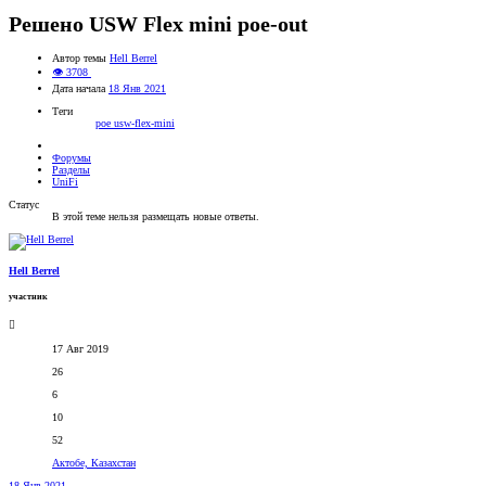
Решено
USW Flex mini poe-out
Автор темы
Hell Berrel
👁 3708
Дата начала
18 Янв 2021
Теги
poe
usw-flex-mini
Форумы
Разделы
UniFi
Статус
В этой теме нельзя размещать новые ответы.
Hell Berrel
участник
17 Авг 2019
26
6
10
52
Актобе, Казахстан
18 Янв 2021