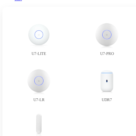
U7-LITE
U7-PRO
U7-LR
UDR7