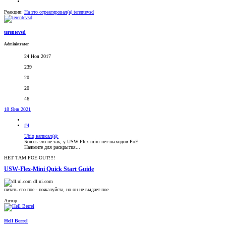
Реакции:
На это отреагировал(а)
terentevsd
terentevsd
Administrator
24 Ноя 2017
239
20
20
46
18 Янв 2021
#4
Ubiq написал(а):
Боюсь это не так, у USW Flex mini нет выходов PoE
Нажмите для раскрытия...
НЕТ ТАМ POE OUT!!!!
USW-Flex-Mini Quick Start Guide
dl.ui.com
питать его пое - пожалуйста, но он не выдает пое
Автор
Hell Berrel