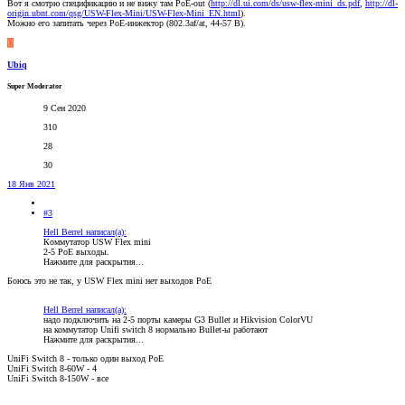
Вот я смотрю спецификацию и не вижу там PoE-out (
http://dl.ui.com/ds/usw-flex-mini_ds.pdf
,
http://dl-
origin.ubnt.com/qsg/USW-Flex-Mini/USW-Flex-Mini_EN.html
).
Можно его запитать через PoE-инжектор (802.3af/at, 44-57 В).
U
Ubiq
Super Moderator
9 Сен 2020
310
28
30
18 Янв 2021
#3
Hell Berrel написал(а):
Коммутатор USW Flex mini
2-5 PoE выходы.
Нажмите для раскрытия...
Боюсь это не так, у USW Flex mini нет выходов PoE
Hell Berrel написал(а):
надо подключить на 2-5 порты камеры G3 Bullet и Hikvision ColorVU
на коммутатор Unifi switch 8 нормально Bullet-ы работают
Нажмите для раскрытия...
UniFi Switch 8 - только один выход PoE
UniFi Switch 8-60W - 4
UniFi Switch 8-150W - все