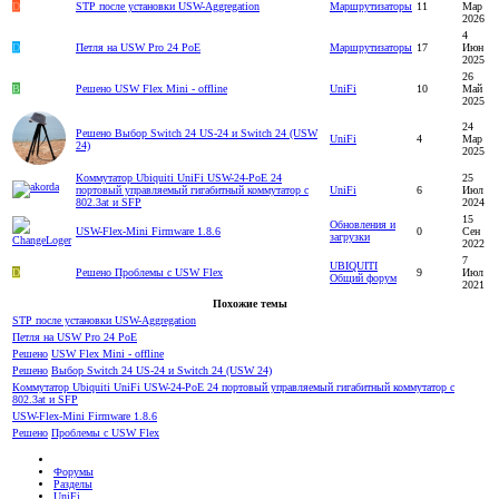
D
STP после установки USW-Aggregation
Маршрутизаторы
11
Мар
2026
4
D
Петля на USW Pro 24 PoE
Маршрутизаторы
17
Июн
2025
26
B
Решено
USW Flex Mini - offline
UniFi
10
Май
2025
24
Решено
Выбор Switch 24 US-24 и Switch 24 (USW
UniFi
4
Мар
24)
2025
Коммутатор Ubiquiti UniFi USW-24-PoE 24
25
портовый управляемый гигабитный коммутатор с
UniFi
6
Июл
802.3at и SFP
2024
15
Обновления и
USW-Flex-Mini Firmware 1.8.6
0
Сен
загрузки
2022
7
UBIQUITI
D
Решено
Проблемы с USW Flex
9
Июл
Общий форум
2021
Похожие темы
STP после установки USW-Aggregation
Петля на USW Pro 24 PoE
Решено
USW Flex Mini - offline
Решено
Выбор Switch 24 US-24 и Switch 24 (USW 24)
Коммутатор Ubiquiti UniFi USW-24-PoE 24 портовый управляемый гигабитный коммутатор с
802.3at и SFP
USW-Flex-Mini Firmware 1.8.6
Решено
Проблемы с USW Flex
Форумы
Разделы
UniFi