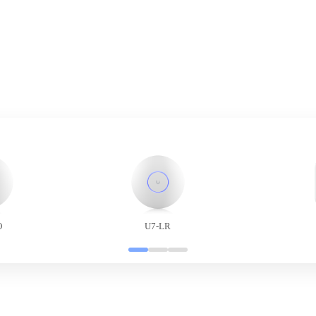
O
U7-LR