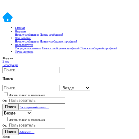
Главная
Форумы
Новые сообщения
Поиск сообщений
Что нового?
Новые сообщения
Новые сообщения профилей
Пользователи
Текущие посетители
Новые сообщения профилей
Поиск сообщений профилей
Точка доступа
Форумы
Вход
Регистрация
Поиск
Искать только в заголовках
От:
Поиск
Расширенный поиск…
Искать только в заголовках
От:
Поиск
Advanced…
Меню