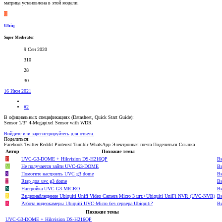
матрица установлена в этой модели.
U
Ubiq
Super Moderator
9 Сен 2020
310
28
30
16 Июн 2021
#2
В официальных спецификациях (Datasheet, Quick Start Guide):
Sensor 1/3" 4-Megapixel Sensor with WDR
Войдите или зарегистрируйтесь для ответа.
Поделиться:
Facebook
Twitter
Reddit
Pinterest
Tumblr
WhatsApp
Электронная почта
Поделиться
Ссылка
Автор
Похожие темы
И
UVC-G3-DOME + Hikvision DS-H216QP
Ви
M
Не получается зайти UVC-G3-DOME
Ви
S
Помогите настроить UVC g3 dome
Ви
T
Rtsp доя uvc g3 dome
Ви
N
Настройка UVC G3-MICRO
Ви
R
Видеонаблюдение Ubiquiti Unifi Video Camera Micro 3 шт.+Ubiquiti UniFi NVR (UVC‑NVR)
Ви
A
Работа видеокамеры Ubiquiti UVC-Micro без сервера Ubiquiti?
Ви
Похожие темы
UVC-G3-DOME + Hikvision DS-H216QP