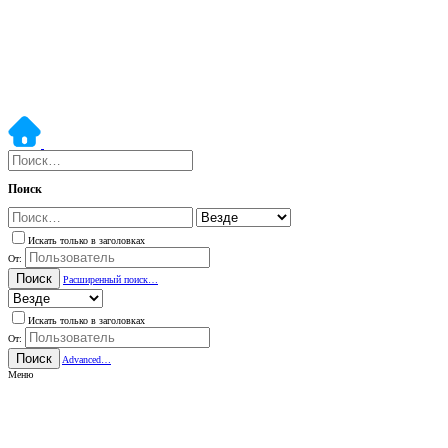
Поиск
Искать только в заголовках
От:
Поиск
Расширенный поиск…
Искать только в заголовках
От:
Поиск
Advanced…
Меню