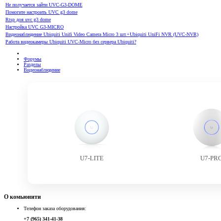
Не получается зайти UVC-G3-DOME
Помогите настроить UVC g3 dome
Rtsp доя uvc g3 dome
Настройка UVC G3-MICRO
Видеонаблюдение Ubiquiti Unifi Video Camera Micro 3 шт.+Ubiquiti UniFi NVR (UVC‑NVR)
Работа видеокамеры Ubiquiti UVC-Micro без сервера Ubiquiti?
Форумы
Разделы
Видеонаблюдение
U7-LITE
U7-PR
О комьюнити
Телефон заказа оборудования:
+7 (965) 341-41-38