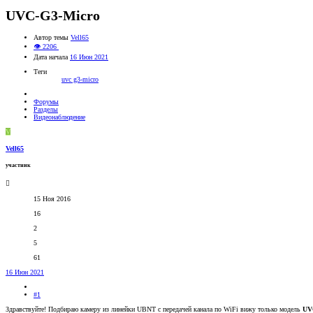
UVC-G3-Micro
Автор темы
Vell65
👁 2206
Дата начала
16 Июн 2021
Теги
uvc g3-micro
Форумы
Разделы
Видеонаблюдение
V
Vell65
участник
15 Ноя 2016
16
2
5
61
16 Июн 2021
#1
Здравствуйте! Подбираю камеру из линейки UBNT с передачей канала по WiFi вижу только модель
UV