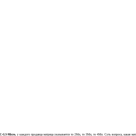
C-G3-Micro,
у каждого продавца матрица указывается то 2Мп, то 3Мп, то 4Мп. Суть вопроса, какая мат