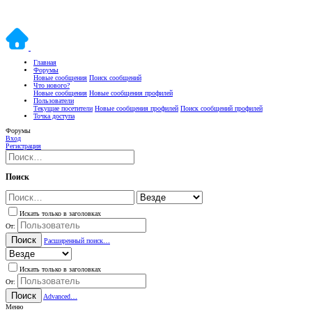
Главная
Форумы
Новые сообщения
Поиск сообщений
Что нового?
Новые сообщения
Новые сообщения профилей
Пользователи
Текущие посетители
Новые сообщения профилей
Поиск сообщений профилей
Точка доступа
Форумы
Вход
Регистрация
Поиск
Искать только в заголовках
От:
Поиск
Расширенный поиск…
Искать только в заголовках
От:
Поиск
Advanced…
Меню