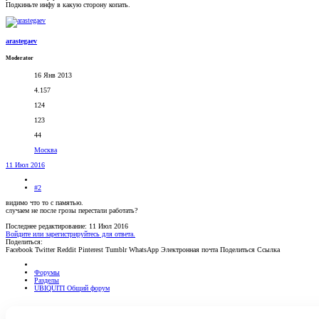
Подкиньте инфу в какую сторону копать.
arastegaev
Moderator
16 Янв 2013
4.157
124
123
44
Москва
11 Июл 2016
#2
видимо что то с памятью.
случаем не после грозы перестали работать?
Последнее редактирование:
11 Июл 2016
Войдите или зарегистрируйтесь для ответа.
Поделиться:
Facebook
Twitter
Reddit
Pinterest
Tumblr
WhatsApp
Электронная почта
Поделиться
Ссылка
Форумы
Разделы
UBIQUITI Общий форум