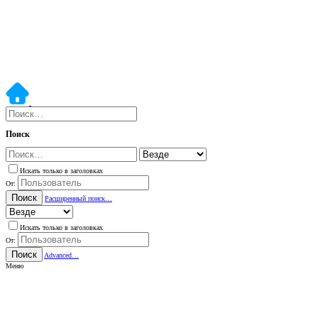
Поиск
Искать только в заголовках
От:
Поиск
Расширенный поиск…
Искать только в заголовках
От:
Поиск
Advanced…
Меню