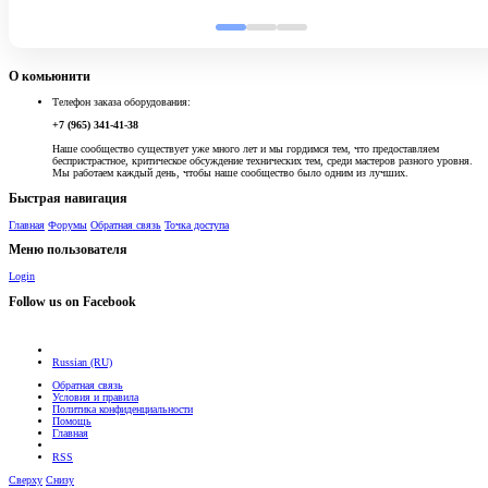
О комьюнити
Телефон заказа оборудования:
+7 (965) 341-41-38
Наше сообщество существует уже много лет и мы гордимся тем, что предоставляем
беспристрастное, критическое обсуждение технических тем, среди мастеров разного уровня.
Мы работаем каждый день, чтобы наше сообщество было одним из лучших.
Быстрая навигация
Главная
Форумы
Обратная связь
Точка доступа
Меню пользователя
Login
Follow us on Facebook
Russian (RU)
Обратная связь
Условия и правила
Политика конфиденциальности
Помощь
Главная
RSS
Сверху
Снизу