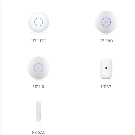
U7-LITE
U7-PRO
U7-LR
UDR7
NS-5AC