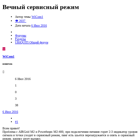
Вечный сервисный режим
Автор темы
WiCom1
👁 2037
Дата начала
6 Июл 2016
Форумы
Разделы
UBIQUITI Общий форум
W
WiCom1
новичок
6 Июл 2016
1
0
3
38
6 Июл 2016
#1
Всем привет!
Проблема с AIRGrid M2 и Powerbeam M2-400, при подключении питания горит 2-3 индикатор уровня
сигнала и точки уходят в сервисный режим, пинг есть шьется перезагружается и опять в сервисный
режим. кнопку ресет выпаял.