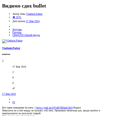
Видимо сдох bullet
Автор темы
Vladimir.Parker
👁 2976
Дата начала
17 Янв 2016
Форумы
Разделы
UBIQUITI Общий форум
Vladimir.Parker
новичок
17 Янв 2016
2
0
0
47
17 Янв 2016
#1
Вот такое поведение буллета. (
https://yadi.sk/i/PjpBVBDznC8JA
Видео)
Пингуется но в веб морду не пускает, wifi нету. Прошивал несколько раз, вроде шьётся и
перегружается но результат старый.