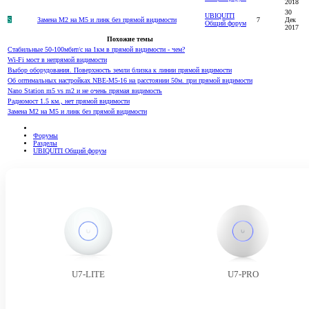
2018
30
UBIQUITI
S
Замена M2 на M5 и линк без прямой видимости
7
Дек
Общий форум
2017
Похожие темы
Стабильные 50-100мбит/с на 1км в прямой видимости - чем?
Wi-Fi мост в непрямой видимости
Выбор оборудования. Поверхность земли близка к линии прямой видимости
Об оптимальных настройках NBE-M5-16 на расстоянии 50м. при прямой видимости
Nano Station m5 vs m2 и не очень прямая видимость
Радиомост 1.5 км., нет прямой видимости
Замена M2 на M5 и линк без прямой видимости
Форумы
Разделы
UBIQUITI Общий форум
U7-LITE
U7-PRO