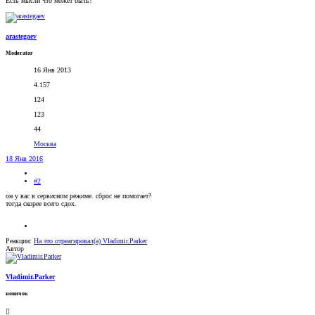
Есть мысли что может быть?
arastegaev
Moderator
16 Янв 2013
4.157
124
123
44
Москва
18 Янв 2016
#2
он у вас в сервисном режиме. сброс не помогает?
тогда скорее всего сдох.
Реакции:
На это отреагировал(а)
Vladimir.Parker
Автор
Vladimir.Parker
новичок