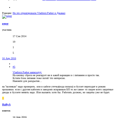
Реакции:
На это отреагировали
Vladimir.Parker
и
Джамал
peper
участник
17 Сен 2014
19
1
5
16 Апр 2016
#5
Vladimir.Parker написал(а):
На кнопку сброса не реагирует ни в какой вариации и с питанием и просто так.
Кстати блок питания тоже погиб что интересно.
Нажмите для раскрытия...
на "коленках" надо проверять. или в кабеле утечка(вода попала) и буллет переходит в режим
прошивки. если с другим кабелем и заведомо исправным БП то же самое- то скорее всего защитные
диоды в буллете менять надо. Или выпаять хотя бы. Работать должно, но защиты уже не будет.
H
HaRyA
новичок
14 Апр 2016