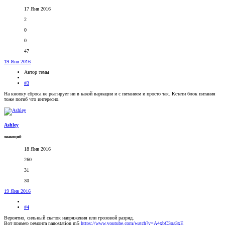
17 Янв 2016
2
0
0
47
19 Янв 2016
Автор темы
#3
На кнопку сброса не реагирует ни в какой вариации и с питанием и просто так. Кстати блок питания
тоже погиб что интересно.
Ashley
знающий
18 Янв 2016
260
31
30
19 Янв 2016
#4
Вероятно, сильный скачок напряжения или грозовой разряд.
Вот пример ремонта nanostation m5
https://www.youtube.com/watch?v=A4xbC3qa3xE