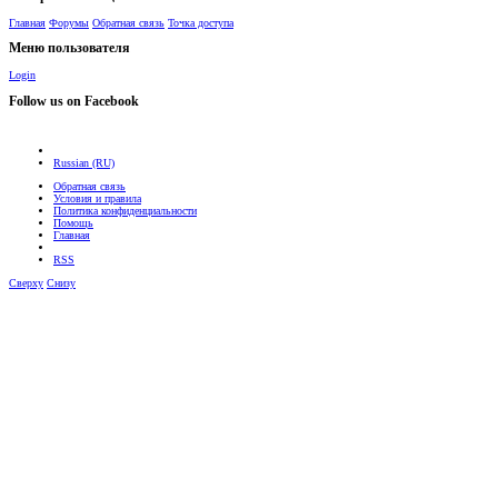
Главная
Форумы
Обратная связь
Точка доступа
Меню пользователя
Login
Follow us on Facebook
Russian (RU)
Обратная связь
Условия и правила
Политика конфиденциальности
Помощь
Главная
RSS
Сверху
Снизу