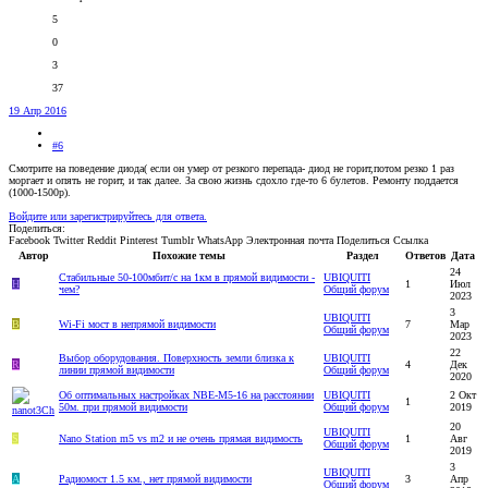
5
0
3
37
19 Апр 2016
#6
Смотрите на поведение диода( если он умер от резкого перепада- диод не горит,потом резко 1 раз
моргает и опять не горит, и так далее. За свою жизнь сдохло где-то 6 булетов. Ремонту поддается
(1000-1500р).
Войдите или зарегистрируйтесь для ответа.
Поделиться:
Facebook
Twitter
Reddit
Pinterest
Tumblr
WhatsApp
Электронная почта
Поделиться
Ссылка
Автор
Похожие темы
Раздел
Ответов
Дата
24
Стабильные 50-100мбит/с на 1км в прямой видимости -
UBIQUITI
H
1
Июл
чем?
Общий форум
2023
3
UBIQUITI
B
Wi-Fi мост в непрямой видимости
7
Мар
Общий форум
2023
22
Выбор оборудования. Поверхность земли близка к
UBIQUITI
R
4
Дек
линии прямой видимости
Общий форум
2020
Об оптимальных настройках NBE-M5-16 на расстоянии
UBIQUITI
2 Окт
1
50м. при прямой видимости
Общий форум
2019
20
UBIQUITI
S
Nano Station m5 vs m2 и не очень прямая видимость
1
Авг
Общий форум
2019
3
UBIQUITI
A
Радиомост 1.5 км., нет прямой видимости
3
Апр
Общий форум