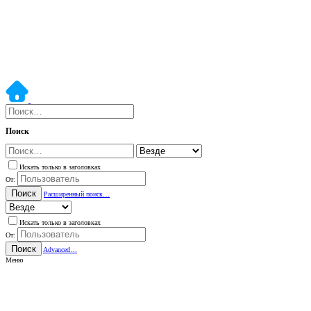
Поиск
Искать только в заголовках
От:
Поиск
Расширенный поиск…
Искать только в заголовках
От:
Поиск
Advanced…
Меню