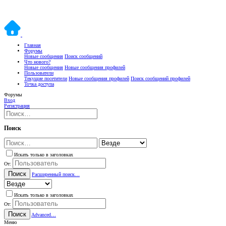
Главная
Форумы
Новые сообщения
Поиск сообщений
Что нового?
Новые сообщения
Новые сообщения профилей
Пользователи
Текущие посетители
Новые сообщения профилей
Поиск сообщений профилей
Точка доступа
Форумы
Вход
Регистрация
Поиск
Искать только в заголовках
От:
Поиск
Расширенный поиск…
Искать только в заголовках
От:
Поиск
Advanced…
Меню