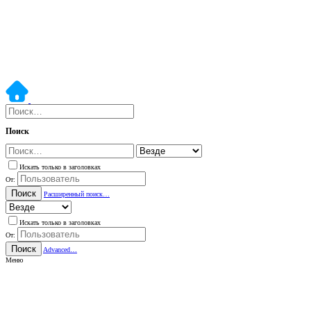
Поиск
Искать только в заголовках
От:
Поиск
Расширенный поиск…
Искать только в заголовках
От:
Поиск
Advanced…
Меню