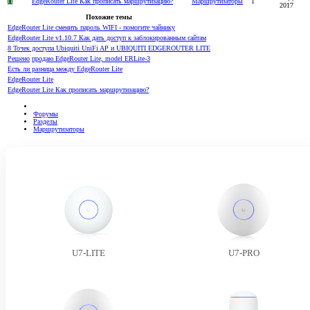
П
EdgeRouter Lite Как прописать маршрутизацию?
Маршрутизаторы
1
2017
Похожие темы
EdgeRouter Lite сменить пароль WIFI - помогите чайнику
EdgeRouter Lite v1.10.7 Как дать доступ к заблокированным сайтам
8 Точек доступа Ubiquiti UniFi AP и UBIQUITI EDGEROUTER LITE
Решено
продаю EdgeRouter Lite, model ERLite-3
Есть ли разница между EdgeRouter Lite
EdgeRouter Lite
EdgeRouter Lite Как прописать маршрутизацию?
Форумы
Разделы
Маршрутизаторы
U7-LITE
U7-PRO