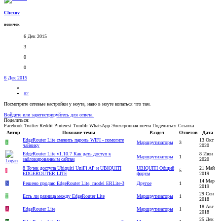
Chexov
новичок
6 Дек 2015
3
0
0
6 Дек 2015
#2
Посмотрите сетевые настройки у ноута, надо в ноуте копаться что там.
Войдите или зарегистрируйтесь для ответа.
Поделиться:
Facebook
Twitter
Reddit
Pinterest
Tumblr
WhatsApp
Электронная почта
Поделиться
Ссылка
Автор
Похожие темы
Раздел
Ответов
Дата
EdgeRouter Lite сменить пароль WIFI - помогите
13 Окт
E
Маршрутизаторы
3
чайнику
2020
EdgeRouter Lite v1.10.7 Как дать доступ к
8 Июн
Маршрутизаторы
1
заблокированным сайтам
2020
8 Точек доступа Ubiquiti UniFi AP и UBIQUITI
UBIQUITI Общий
21 Май
J
5
EDGEROUTER LITE
форум
2019
14 Мар
N
Решено
продаю EdgeRouter Lite, model ERLite-3
Другое
1
2019
29 Сен
T
Есть ли разница между EdgeRouter Lite
Маршрутизаторы
1
2018
18 Авг
А
EdgeRouter Lite
Маршрутизаторы
1
2018
25 Дек