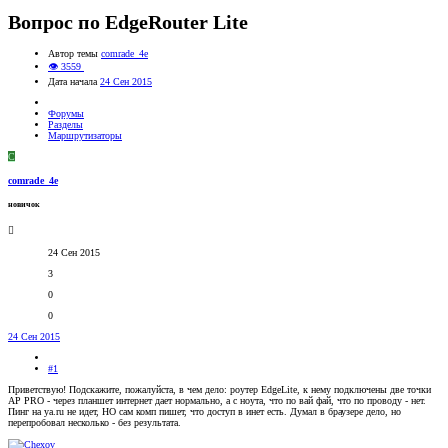
Вопрос по EdgeRouter Lite
Автор темы
comrade_4e
👁 3559
Дата начала
24 Сен 2015
Форумы
Разделы
Маршрутизаторы
C
comrade_4e
новичок
24 Сен 2015
3
0
0
24 Сен 2015
#1
Приветствую! Подскажите, пожалуйста, в чем дело: роутер EdgeLite, к нему подключены две точки
AP PRO - через планшет интернет дает нормально, а с ноута, что по вай фай, что по проводу - нет.
Пинг на ya.ru не идет, НО сам комп пишет, что доступ в инет есть. Думал в браузере дело, но
перепробовал несколько - без результата.