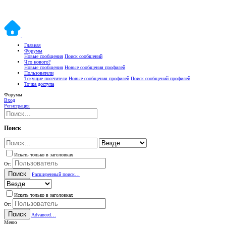
Главная
Форумы
Новые сообщения
Поиск сообщений
Что нового?
Новые сообщения
Новые сообщения профилей
Пользователи
Текущие посетители
Новые сообщения профилей
Поиск сообщений профилей
Точка доступа
Форумы
Вход
Регистрация
Поиск
Искать только в заголовках
От:
Поиск
Расширенный поиск…
Искать только в заголовках
От:
Поиск
Advanced…
Меню