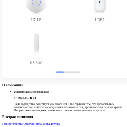
U7-LR
UDR7
NS-5AC
О комьюнити
Телефон заказа оборудования:
+7 (965) 341-41-38
Наше сообщество существует уже много лет и мы гордимся тем, что предоставляем
беспристрастное, критическое обсуждение технических тем, среди мастеров разного уровня.
Мы работаем каждый день, чтобы наше сообщество было одним из лучших.
Быстрая навигация
Главная
Форумы
Обратная связь
Точка доступа