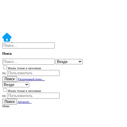
Поиск
Искать только в заголовках
От:
Поиск
Расширенный поиск…
Искать только в заголовках
От:
Поиск
Advanced…
Меню