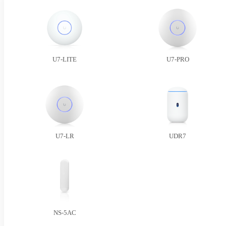
U7-LITE
U7-PRO
U7-LR
UDR7
NS-5AC