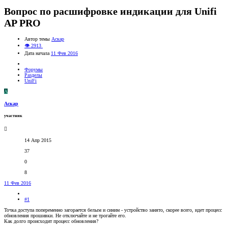
Вопрос по расшифровке индикации для Unifi
AP PRO
Автор темы
Аскар
👁 2913
Дата начала
11 Фев 2016
Форумы
Разделы
UniFi
А
Аскар
участник
14 Апр 2015
37
0
8
11 Фев 2016
#1
Точка доступа попеременно загорается белым и синим - устройство занято, скорее всего, идет процесс
обновления прошивки. Не отключайте и не трогайте его.
Как долго происходит процесс обновления?