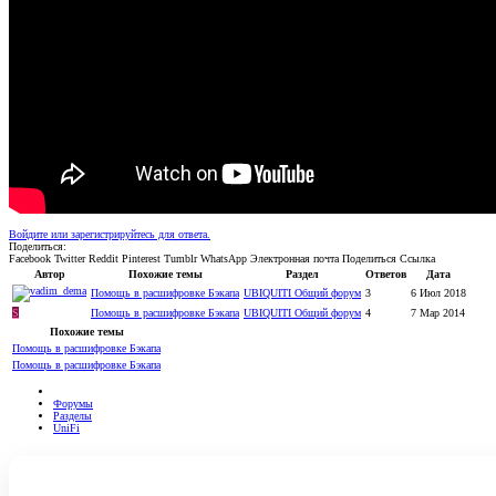
Войдите или зарегистрируйтесь для ответа.
Поделиться:
Facebook
Twitter
Reddit
Pinterest
Tumblr
WhatsApp
Электронная почта
Поделиться
Ссылка
Автор
Похожие темы
Раздел
Ответов
Дата
Помощь в расшифровке Бэкапа
UBIQUITI Общий форум
3
6 Июл 2018
S
Помощь в расшифровке Бэкапа
UBIQUITI Общий форум
4
7 Мар 2014
Похожие темы
Помощь в расшифровке Бэкапа
Помощь в расшифровке Бэкапа
Форумы
Разделы
UniFi