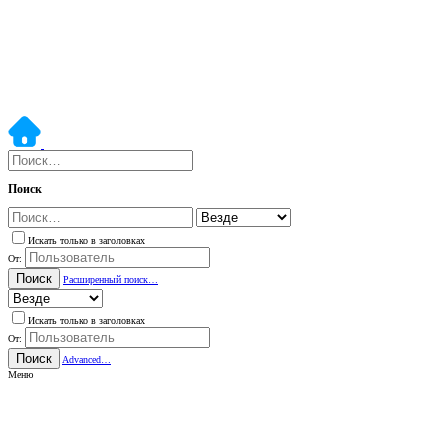
Поиск
Искать только в заголовках
От:
Поиск
Расширенный поиск…
Искать только в заголовках
От:
Поиск
Advanced…
Меню