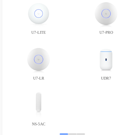
U7-LITE
U7-PRO
U7-LR
UDR7
NS-5AC