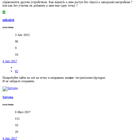
управляются другим устройством. Как вернуть к ним доступ без сброса к заводским настройкам ?
или как без участия пк добавить к ним еще одну точку ?
M
mihalich
участник
3 Авг 2015
96
9
10
4 Авг 2017
#2
Попробуйте зайти по ssh на точку и поправить конфиг /etc/persistent/cfg/mgmt
И не забудьте сохранить.
Seryoga
участник
6 Июл 2017
111
10
20
4 Авг 2017