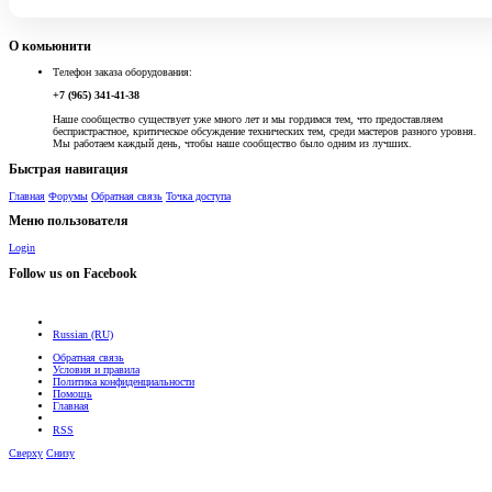
О комьюнити
Телефон заказа оборудования:
+7 (965) 341-41-38
Наше сообщество существует уже много лет и мы гордимся тем, что предоставляем
беспристрастное, критическое обсуждение технических тем, среди мастеров разного уровня.
Мы работаем каждый день, чтобы наше сообщество было одним из лучших.
Быстрая навигация
Главная
Форумы
Обратная связь
Точка доступа
Меню пользователя
Login
Follow us on Facebook
Russian (RU)
Обратная связь
Условия и правила
Политика конфиденциальности
Помощь
Главная
RSS
Сверху
Снизу