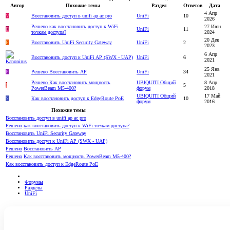
Автор
Похожие темы
Раздел
Ответов
Дата
4 Апр
V
Восстановить доступ в unifi ap ac pro
UniFi
10
2026
Решено
как восстановить доступ к WiFi
27 Июн
D
UniFi
11
точкам доступа?
2024
20 Дек
F
Восстановить UniFi Security Gateway
UniFi
2
2023
6 Апр
Восстановить доступ к UniFi AP (SWX - UAP)
UniFi
6
2021
25 Янв
P
Решено
Восстановить АР
UniFi
34
2021
Решено
Как восстановить мощность
UBIQUITI Общий
8 Апр
I
5
PowerBeam M5-400?
форум
2018
UBIQUITI Общий
17 Май
S
Как восстановить доступ к EdgeRoute PoE
10
форум
2016
Похожие темы
Восстановить доступ в unifi ap ac pro
Решено
как восстановить доступ к WiFi точкам доступа?
Восстановить UniFi Security Gateway
Восстановить доступ к UniFi AP (SWX - UAP)
Решено
Восстановить АР
Решено
Как восстановить мощность PowerBeam M5-400?
Как восстановить доступ к EdgeRoute PoE
Форумы
Разделы
UniFi