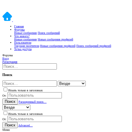
Главная
Форумы
Новые сообщения
Поиск сообщений
Что нового?
Новые сообщения
Новые сообщения профилей
Пользователи
Текущие посетители
Новые сообщения профилей
Поиск сообщений профилей
Точка доступа
Форумы
Вход
Регистрация
Поиск
Искать только в заголовках
От:
Поиск
Расширенный поиск…
Искать только в заголовках
От:
Поиск
Advanced…
Меню