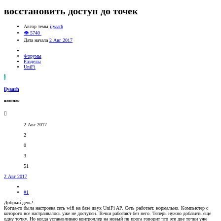
восстановить доступ до точек
Автор темы
ilyaarh
👁 5740
Дата начала
2 Авг 2017
Форумы
Разделы
UniFi
I
ilyaarh
новичок
2 Авг 2017
2
0
3
51
2 Авг 2017
#1
Добрый день!
Когда-то была настроена сеть wifi на базе двух UniFi AP. Сеть работает. нормально. Компьютер с
которого все настраивалось уже не доступен. Точки работают без него. Теперь нужно добавить еще
одну точку. Но когда устанавливаю контроллер на новый пк прога говорит что эти две точки уже