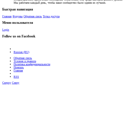
Мы работаем каждый день, чтобы наше сообщество было одним из лучших.
Быстрая навигация
Главная
Форумы
Обратная связь
Точка доступа
Меню пользователя
Login
Follow us on Facebook
Russian (RU)
Обратная связь
Условия и правила
Политика конфиденциальности
Помощь
Главная
RSS
Сверху
Снизу