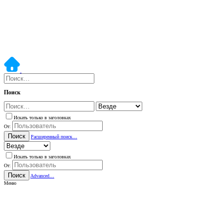
Поиск
Искать только в заголовках
От:
Поиск
Расширенный поиск…
Искать только в заголовках
От:
Поиск
Advanced…
Меню