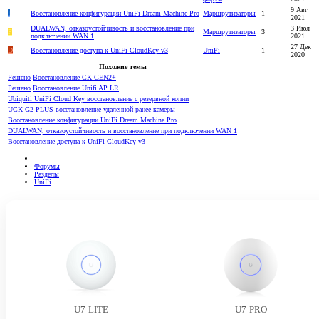
9 Авг
I
Восстановление конфигурации UniFi Dream Machine Pro
Маршрутизаторы
1
2021
DUALWAN, отказоустойчивость и восстановление при
3 Июл
F
Маршрутизаторы
3
подключении WAN 1
2021
27 Дек
D
Восстановление доступа к UniFi CloudKey v3
UniFi
1
2020
Похожие темы
Решено
Восстановление CK GEN2+
Решено
Восстановление Unifi AP LR
Ubiquiti UniFi Cloud Key восстановление с резервной копии
UCK-G2-PLUS восстановление удаленной ранее камеры
Восстановление конфигурации UniFi Dream Machine Pro
DUALWAN, отказоустойчивость и восстановление при подключении WAN 1
Восстановление доступа к UniFi CloudKey v3
Форумы
Разделы
UniFi
U7-LITE
U7-PRO