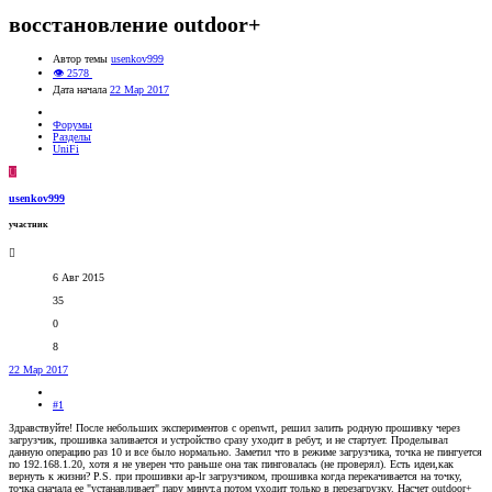
восстановление outdoor+
Автор темы
usenkov999
👁 2578
Дата начала
22 Мар 2017
Форумы
Разделы
UniFi
U
usenkov999
участник
6 Авг 2015
35
0
8
22 Мар 2017
#1
Здравствуйте! После небольших экспериментов с openwrt, решил залить родную прошивку через
загрузчик, прошивка заливается и устройство сразу уходит в ребут, и не стартует. Проделывал
данную операцию раз 10 и все было нормально. Заметил что в режиме загрузчика, точка не пингуется
по 192.168.1.20, хотя я не уверен что раньше она так пинговалась (не проверял). Есть идеи,как
вернуть к жизни? P.S. при прошивки ap-lr загрузчиком, прошивка когда перекачивается на точку,
точка сначала ее "устанавливает" пару минут,а потом уходит только в перезагрузку. Насчет outdoor+