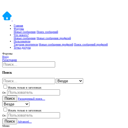
Главная
Форумы
Новые сообщения
Поиск сообщений
Что нового?
Новые сообщения
Новые сообщения профилей
Пользователи
Текущие посетители
Новые сообщения профилей
Поиск сообщений профилей
Точка доступа
Форумы
Вход
Регистрация
Поиск
Искать только в заголовках
От:
Поиск
Расширенный поиск…
Искать только в заголовках
От:
Поиск
Advanced…
Меню