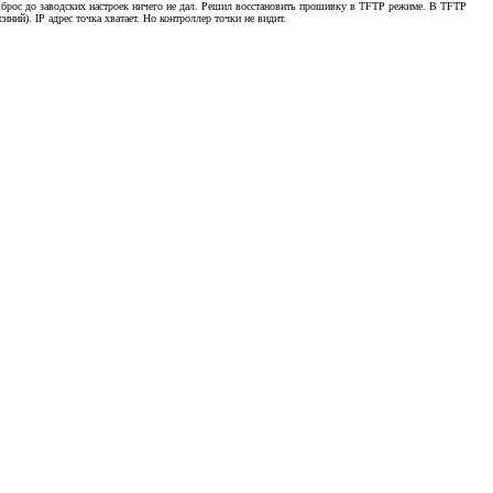
. Сброс до заводских настроек ничего не дал. Решил восстановить прошивку в TFTP режиме. В TFTP
ий). IP адрес точка хватает. Но контроллер точки не видит.