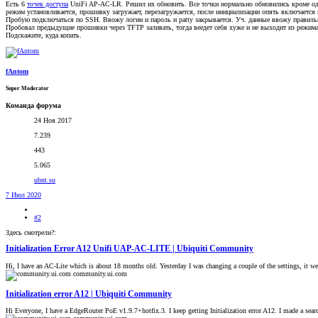
Есть 6
точек доступа
UniFi AP-AC-LR. Решил их обновить. Все точки нормально обновились кроме одной
режим установливается, прошивку загружает, перезагружается, после инициализации опять включается и
Пробую подключаться по SSH. Ввожу логин и пароль и patty закрывается. Уч. данные ввожу правильн
Пробовал предыдущие прошивки через TFTP заливать, тогда веедет себя хуже и не выходит из режима
Подскажите, куда копать.
fAntom
Super Moderator
Команда форума
24 Ноя 2017
7.239
443
5.065
ubnt.su
7 Июл 2020
#2
Здесь смотрели?:
Initialization Error A12 Unifi UAP-AC-LITE | Ubiquiti Community
Hi, I have an AC-Lite which is about 18 months old. Yesterday I was changing a couple of the settings, it we
community.ui.com
Initialization error A12 | Ubiquiti Community
Hi Everyone, I have a EdgeRouter PoE v1.9.7+hotfix.3. I keep getting Initialization error A12. I made a search 