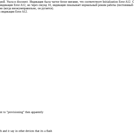
. Ушла в disconect. Индикация была частое белое мигание, что соответствует Initialization Error A12
ндикация Error A12, но через секунд 10, индикация показывает нормальный режим работы (постоянный син
о (когда ввожунеправильно, он ругается).
 индикации Error A12.
nt to "provisioning" then apparently
and it say in other devices that its a flash