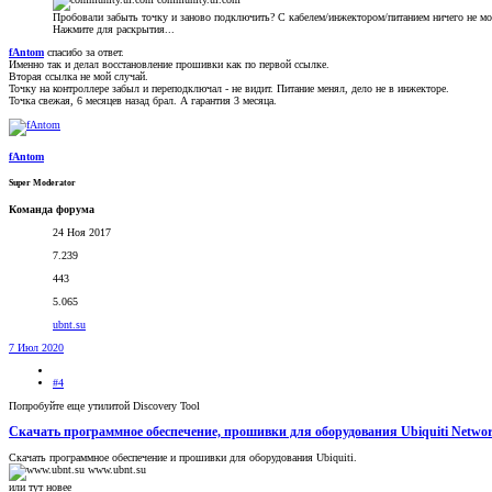
Пробовали забыть точку и заново подключить? С кабелем/инжектором/питанием ничего не мо
Нажмите для раскрытия...
fAntom
спасибо за ответ.
Именно так и делал восстановление прошивки как по первой ссылке.
Вторая ссылка не мой случай.
Точку на контроллере забыл и переподключал - не видит. Питание менял, дело не в инжекторе.
Точка свежая, 6 месяцев назад брал. А гарантия 3 месяца.
fAntom
Super Moderator
Команда форума
24 Ноя 2017
7.239
443
5.065
ubnt.su
7 Июл 2020
#4
Попробуйте еще утилитой Discovery Tool
Скачать программное обеспечение, прошивки для оборудования Ubiquiti Netwo
Скачать программное обеспечение и прошивки для оборудования Ubiquiti.
www.ubnt.su
или тут новее