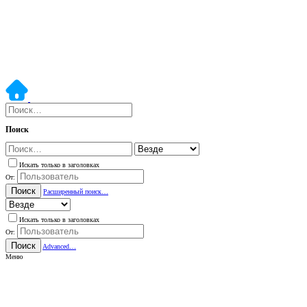
Поиск
Искать только в заголовках
От:
Поиск
Расширенный поиск…
Искать только в заголовках
От:
Поиск
Advanced…
Меню