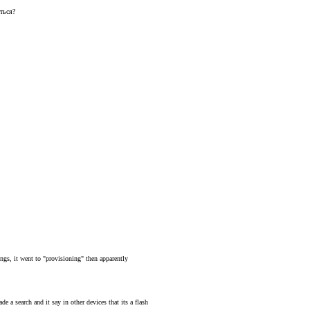
ться?
ngs, it went to "provisioning" then apparently
e a search and it say in other devices that its a flash