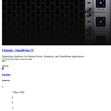
Ubiquiti - Simplifying IT
Technology platforms for Internet Access, Enterprise, and SmartHome applications.
www.ui.com
Автор
B
bar2ian
новичок
7 Июл 2020
8
0
3