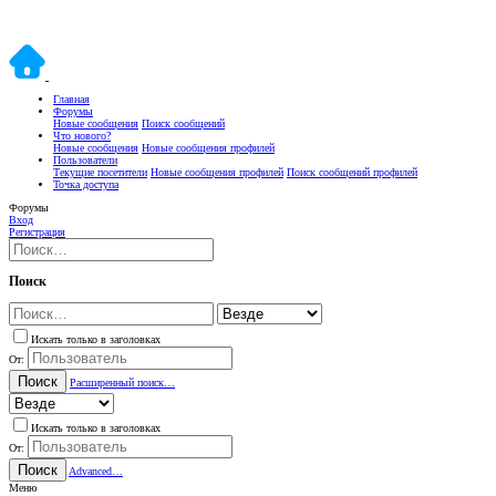
Главная
Форумы
Новые сообщения
Поиск сообщений
Что нового?
Новые сообщения
Новые сообщения профилей
Пользователи
Текущие посетители
Новые сообщения профилей
Поиск сообщений профилей
Точка доступа
Форумы
Вход
Регистрация
Поиск
Искать только в заголовках
От:
Поиск
Расширенный поиск…
Искать только в заголовках
От:
Поиск
Advanced…
Меню