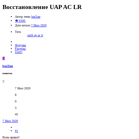
Восстановление UAP AC LR
Автор темы
bar2ian
👁 6160
Дата начала
7 Июл 2020
Теги
unifi ap ac lr
Форумы
Разделы
UniFi
B
bar2ian
новичок
7 Июл 2020
8
0
3
45
7 Июл 2020
#1
Всем привет!