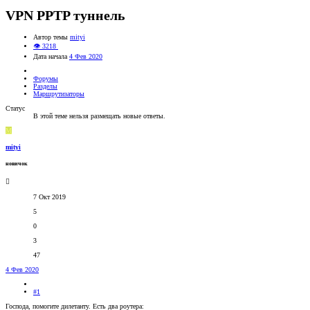
VPN PPTP туннель
Автор темы
mityi
👁 3218
Дата начала
4 Фев 2020
Форумы
Разделы
Маршрутизаторы
Статус
В этой теме нельзя размещать новые ответы.
M
mityi
новичок
7 Окт 2019
5
0
3
47
4 Фев 2020
#1
Господа, помогите дилетанту. Есть два роутера: