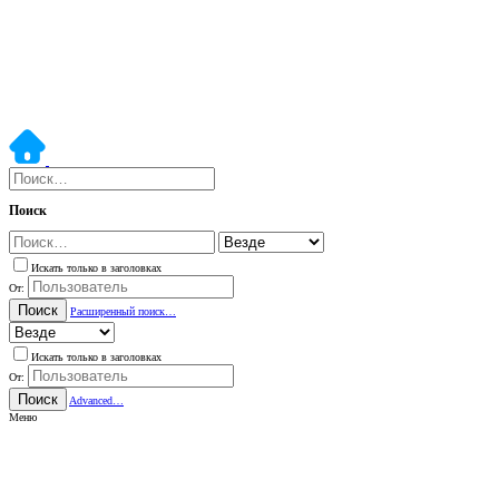
Поиск
Искать только в заголовках
От:
Поиск
Расширенный поиск…
Искать только в заголовках
От:
Поиск
Advanced…
Меню