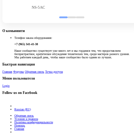
NS-5AC
О комьюнити
Телефон заказа оборудования:
+7 (965) 341-41-38
Наше сообщество существует уже много лет и мы гордимся тем, что предоставляем
беспристрастное, критическое обсуждение технических тем, среди мастеров разного уровня.
Мы работаем каждый день, чтобы наше сообщество было одним из лучших.
Быстрая навигация
Главная
Форумы
Обратная связь
Точка доступа
Меню пользователя
Login
Follow us on Facebook
Russian (RU)
Обратная связь
Условия и правила
Политика конфиденциальности
Помощь
Главная