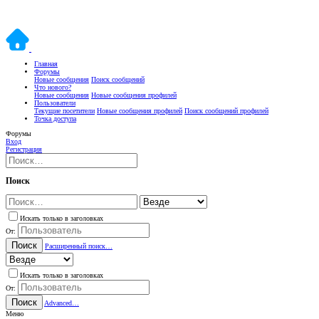
Главная
Форумы
Новые сообщения
Поиск сообщений
Что нового?
Новые сообщения
Новые сообщения профилей
Пользователи
Текущие посетители
Новые сообщения профилей
Поиск сообщений профилей
Точка доступа
Форумы
Вход
Регистрация
Поиск
Искать только в заголовках
От:
Поиск
Расширенный поиск…
Искать только в заголовках
От:
Поиск
Advanced…
Меню