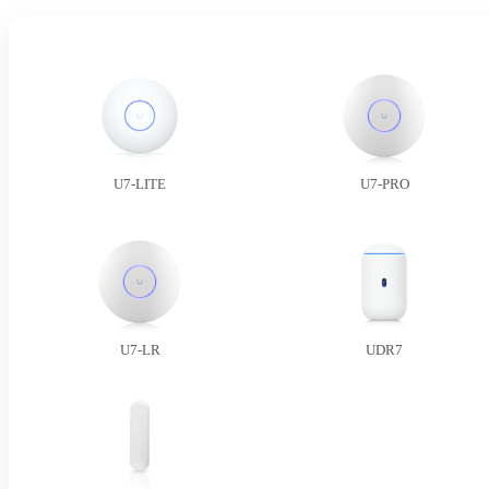
U7-LITE
U7-PRO
U7-LR
UDR7