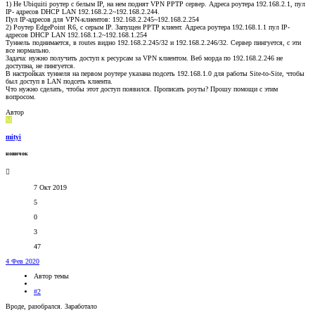
1) Не Ubiquiti роутер с белым IP, на нем поднят VPN PPTP сервер. Адреса роутера 192.168.2.1, пул
IP- адресов DHCP LAN 192.168.2.2~192.168.2.244.
Пул IP-адресов для VPN-клиентов: 192.168.2.245~192.168.2.254
2) Роутер EdgePoint R6, с серым IP. Запущен PPTP клиент. Адреса роутера 192.168.1.1 пул IP-
адресов DHCP LAN 192.168.1.2~192.168.1.254
Туннель поднимается, в routes видно 192.168.2.245/32 и 192.168.2.246/32. Сервер пингуется, с эти
все нормально.
Задача: нужно получить доступ к ресурсам за VPN клиентом. Веб морда по 192.168.2.246 не
доступна, не пингуется.
В настройках туннеля на первом роутере указана подсеть 192.168.1.0 для работы Site-to-Site, чтобы
был доступ в LAN подсеть клиента.
Что нужно сделать, чтобы этот доступ появился. Прописать роуты? Прошу помощи с этим
вопросом.
Автор
M
mityi
новичок
7 Окт 2019
5
0
3
47
4 Фев 2020
Автор темы
#2
Вроде, разобрался. Заработало