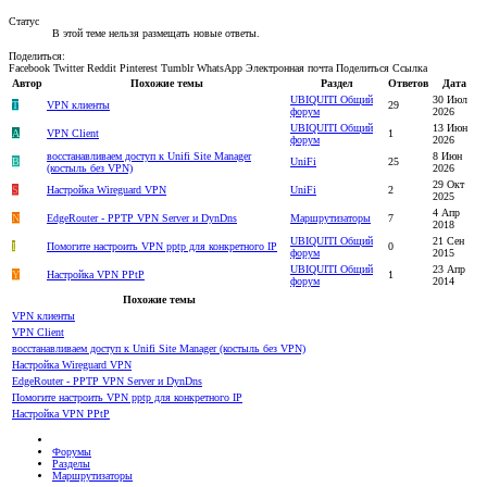
Статус
В этой теме нельзя размещать новые ответы.
Поделиться:
Facebook
Twitter
Reddit
Pinterest
Tumblr
WhatsApp
Электронная почта
Поделиться
Ссылка
Автор
Похожие темы
Раздел
Ответов
Дата
UBIQUITI Общий
30 Июл
T
VPN клиенты
29
форум
2026
UBIQUITI Общий
13 Июн
A
VPN Client
1
форум
2026
восстанавливаем доступ к Unifi Site Manager
8 Июн
B
UniFi
25
(костыль без VPN)
2026
29 Окт
S
Настройка Wireguard VPN
UniFi
2
2025
4 Апр
N
EdgeRouter - PPTP VPN Server и DynDns
Маршрутизаторы
7
2018
UBIQUITI Общий
21 Сен
I
Помогите настроить VPN pptp для конкретного IP
0
форум
2015
UBIQUITI Общий
23 Апр
Y
Настройка VPN PPtP
1
форум
2014
Похожие темы
VPN клиенты
VPN Client
восстанавливаем доступ к Unifi Site Manager (костыль без VPN)
Настройка Wireguard VPN
EdgeRouter - PPTP VPN Server и DynDns
Помогите настроить VPN pptp для конкретного IP
Настройка VPN PPtP
Форумы
Разделы
Маршрутизаторы