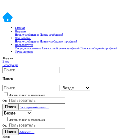
Главная
Форумы
Новые сообщения
Поиск сообщений
Что нового?
Новые сообщения
Новые сообщения профилей
Пользователи
Текущие посетители
Новые сообщения профилей
Поиск сообщений профилей
Точка доступа
Форумы
Вход
Регистрация
Поиск
Искать только в заголовках
От:
Поиск
Расширенный поиск…
Искать только в заголовках
От:
Поиск
Advanced…
Меню