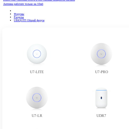
Антенна работате только на 10мб
Форумы
Разделы
UBIQUITI Общий форум
U7-LITE
U7-PRO
U7-LR
UDR7