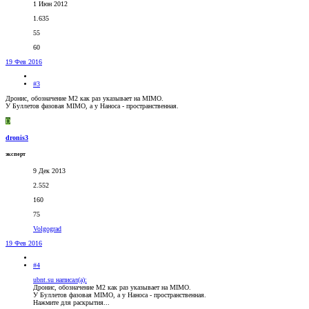
1 Июн 2012
1.635
55
60
19 Фев 2016
#3
Дронис, обозначение М2 как раз указывает на MIMO.
У Буллетов фазовая MIMO, а у Наноса - пространственная.
D
dronis3
эксперт
9 Дек 2013
2.552
160
75
Volgograd
19 Фев 2016
#4
ubnt.su написал(а):
Дронис, обозначение М2 как раз указывает на MIMO.
У Буллетов фазовая MIMO, а у Наноса - пространственная.
Нажмите для раскрытия...