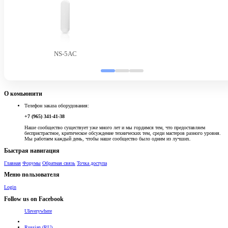
NS-5AC
О комьюнити
Телефон заказа оборудования:
+7 (965) 341-41-38
Наше сообщество существует уже много лет и мы гордимся тем, что предоставляем
беспристрастное, критическое обсуждение технических тем, среди мастеров разного уровня.
Мы работаем каждый день, чтобы наше сообщество было одним из лучших.
Быстрая навигация
Главная
Форумы
Обратная связь
Точка доступа
Меню пользователя
Login
Follow us on Facebook
UIeverywhere
Russian (RU)