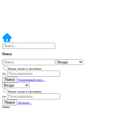
Поиск
Искать только в заголовках
От:
Поиск
Расширенный поиск…
Искать только в заголовках
От:
Поиск
Advanced…
Меню