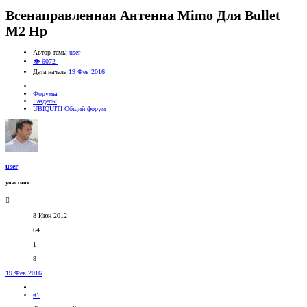
Всенаправленная Антенна Mimo Для Bullet
M2 Hp
Автор темы
user
👁 6072
Дата начала
19 Фев 2016
Форумы
Разделы
UBIQUITI Общий форум
user
участник
8 Июн 2012
64
1
8
19 Фев 2016
#1