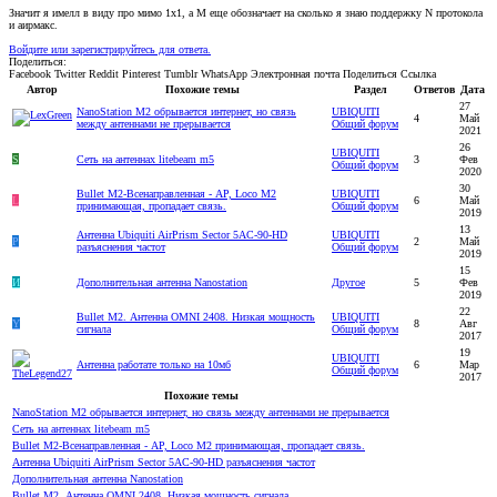
Значит я имелл в виду про мимо 1х1, а M еще обозначает на сколько я знаю поддержку N протокола
и аирмакс.
Войдите или зарегистрируйтесь для ответа.
Поделиться:
Facebook
Twitter
Reddit
Pinterest
Tumblr
WhatsApp
Электронная почта
Поделиться
Ссылка
Автор
Похожие темы
Раздел
Ответов
Дата
27
NanoStation M2 обрывается интернет, но связь
UBIQUITI
4
Май
между антеннами не прерывается
Общий форум
2021
26
UBIQUITI
S
Сеть на антеннах litebeam m5
3
Фев
Общий форум
2020
30
Bullet M2-Всенаправленная - AP, Loco M2
UBIQUITI
L
6
Май
принимающая, пропадает связь.
Общий форум
2019
13
Антенна Ubiquiti AirPrism Sector 5AC-90-HD
UBIQUITI
P
2
Май
разъяснения частот
Общий форум
2019
15
И
Дополнительная антенна Nanostation
Другое
5
Фев
2019
22
Bullet M2. Антенна OMNI 2408. Низкая мощность
UBIQUITI
Y
8
Авг
сигнала
Общий форум
2017
19
UBIQUITI
Антенна работате только на 10мб
6
Мар
Общий форум
2017
Похожие темы
NanoStation M2 обрывается интернет, но связь между антеннами не прерывается
Сеть на антеннах litebeam m5
Bullet M2-Всенаправленная - AP, Loco M2 принимающая, пропадает связь.
Антенна Ubiquiti AirPrism Sector 5AC-90-HD разъяснения частот
Дополнительная антенна Nanostation
Bullet M2. Антенна OMNI 2408. Низкая мощность сигнала