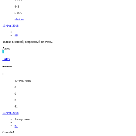
7.239
443
5.065
ubnt.su
13 Фев 2018
#6
Только внешний, встроенный не очень.
Автор
F
FADY
новичок
12 Фев 2018
6
0
3
41
13 Фев 2018
Автор темы
#7
Спасибо!