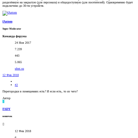
разделённую на закрытую (для персонала) и общедоступную (для посетителей). Одновременно будет
подключено до 30-ти устройств.
fAntom
Super Moderator
Команда форума
24 Ноя 2017
7.239
443
5.065
ubnt.su
12 Фев 2018
#2
Перегородки в помещениях есть? И если есть, то из чего?
Автор
F
FADY
новичок
12 Фев 2018
6