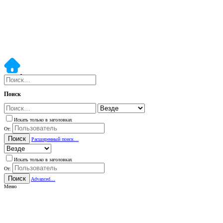
Поиск
Искать только в заголовках
От:
Поиск
Расширенный поиск…
Искать только в заголовках
От:
Поиск
Advanced…
Меню