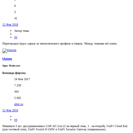
0
3
41
12 Фев 2018
Автор темы
#3
Перегородки будут, каркас из металлического профиля и гипрок. Между этажами жб плита.
fAntom
Super Moderator
Команда форума
24 Ноя 2017
7.239
443
5.065
ubnt.su
13 Фев 2018
#4
Минимум 3 шт. двухдиапазонных UAP-AC-Lite (2 на первый этаж, 1 - на второй), UniFi Cloud Key
(для гостевой сети), UniFi Switch 8-150W и UniFi Security Gateway (опционально).