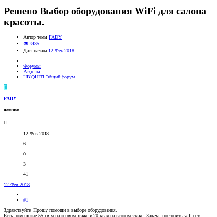
Решено
Выбор оборудования WiFi для салона
красоты.
Автор темы
FADY
👁 3435
Дата начала
12 Фев 2018
Форумы
Разделы
UBIQUITI Общий форум
F
FADY
новичок
12 Фев 2018
6
0
3
41
12 Фев 2018
#1
Здравствуйте. Прошу помощи в выборе оборудования.
Есть помещение 55 кв.м на первом этаже и 20 кв.м на втором этаже. Задача- построить wifi сеть