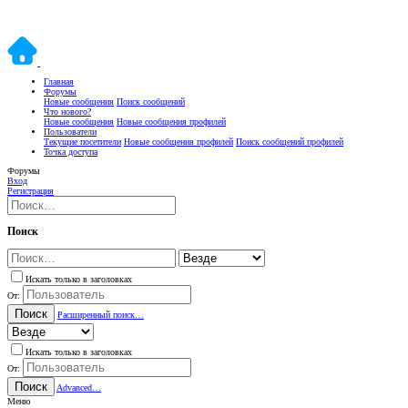
Главная
Форумы
Новые сообщения
Поиск сообщений
Что нового?
Новые сообщения
Новые сообщения профилей
Пользователи
Текущие посетители
Новые сообщения профилей
Поиск сообщений профилей
Точка доступа
Форумы
Вход
Регистрация
Поиск
Искать только в заголовках
От:
Поиск
Расширенный поиск…
Искать только в заголовках
От:
Поиск
Advanced…
Меню