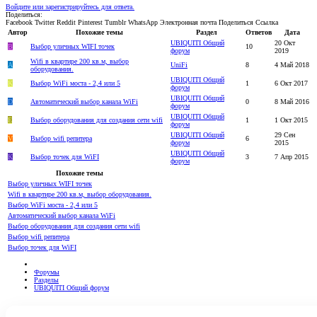
Войдите или зарегистрируйтесь для ответа.
Поделиться:
Facebook
Twitter
Reddit
Pinterest
Tumblr
WhatsApp
Электронная почта
Поделиться
Ссылка
Автор
Похожие темы
Раздел
Ответов
Дата
UBIQUITI Общий
20 Окт
B
Выбор уличных WIFI точек
10
форум
2019
Wifi в квартире 200 кв.м, выбор
A
UniFi
8
4 Май 2018
оборудования.
UBIQUITI Общий
K
Выбор WiFi моста - 2,4 или 5
1
6 Окт 2017
форум
UBIQUITI Общий
D
Автоматический выбор канала WiFi
0
8 Май 2016
форум
UBIQUITI Общий
E
Выбор оборудования для создания сети wifi
1
1 Окт 2015
форум
UBIQUITI Общий
29 Сен
V
Выбор wifi репитера
6
форум
2015
UBIQUITI Общий
K
Выбор точек для WiFI
3
7 Апр 2015
форум
Похожие темы
Выбор уличных WIFI точек
Wifi в квартире 200 кв.м, выбор оборудования.
Выбор WiFi моста - 2,4 или 5
Автоматический выбор канала WiFi
Выбор оборудования для создания сети wifi
Выбор wifi репитера
Выбор точек для WiFI
Форумы
Разделы
UBIQUITI Общий форум