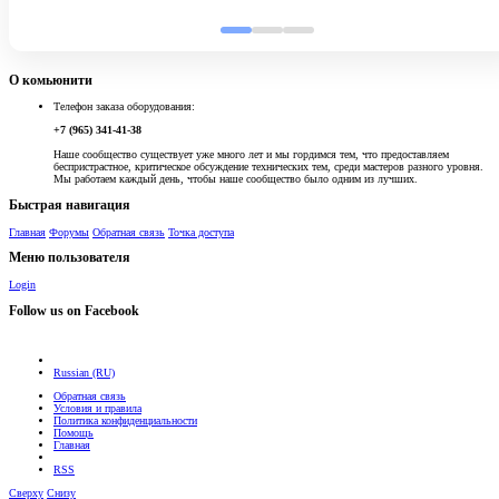
О комьюнити
Телефон заказа оборудования:
+7 (965) 341-41-38
Наше сообщество существует уже много лет и мы гордимся тем, что предоставляем
беспристрастное, критическое обсуждение технических тем, среди мастеров разного уровня.
Мы работаем каждый день, чтобы наше сообщество было одним из лучших.
Быстрая навигация
Главная
Форумы
Обратная связь
Точка доступа
Меню пользователя
Login
Follow us on Facebook
Russian (RU)
Обратная связь
Условия и правила
Политика конфиденциальности
Помощь
Главная
RSS
Сверху
Снизу