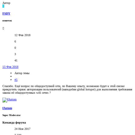
Автор
F
FADY
новичок
12 Фев 2018
6
0
3
41
13 Фев 2018
Автор темы
#5
Спасибо. Ещё вопрос по общедоступной сети, по Вашему опыту, возможно будет к этой связке
прикрутить сервис авторизации пользователей (наподобии global hotspot) для выполнения требования
закона об общедоступных wifi сетях ?
fAntom
Super Moderator
Команда форума
24 Ноя 2017