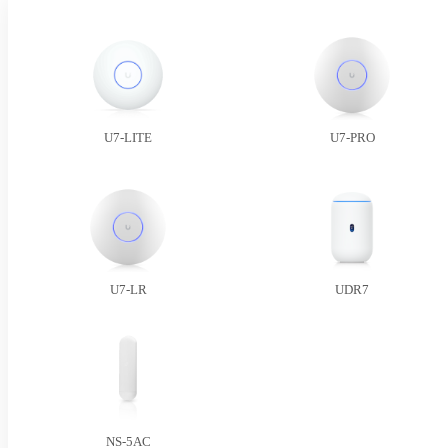
U7-LITE
U7-PRO
U7-LR
UDR7
NS-5AC