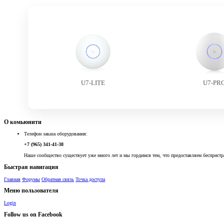
U7-LITE
U7-PR
О комьюнити
Телефон заказа оборудования:
+7 (965) 341-41-38
Наше сообщество существует уже много лет и мы гордимся тем, что предоставляем беспристр
Быстрая навигация
Главная
Форумы
Обратная связь
Точка доступа
Меню пользователя
Login
Follow us on Facebook