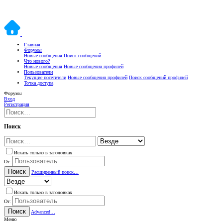
Главная
Форумы
Новые сообщения
Поиск сообщений
Что нового?
Новые сообщения
Новые сообщения профилей
Пользователи
Текущие посетители
Новые сообщения профилей
Поиск сообщений профилей
Точка доступа
Форумы
Вход
Регистрация
Поиск
Искать только в заголовках
От:
Поиск
Расширенный поиск…
Искать только в заголовках
От:
Поиск
Advanced…
Меню