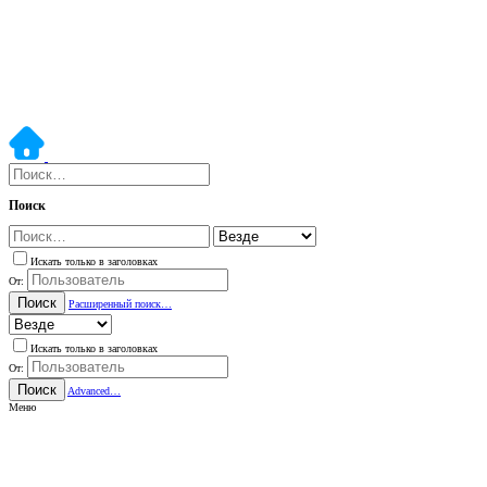
Поиск
Искать только в заголовках
От:
Поиск
Расширенный поиск…
Искать только в заголовках
От:
Поиск
Advanced…
Меню