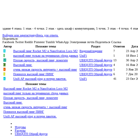
здание 4 этажа. 1 этаж - 4 точки. 2 этаж - здесь шкаф с коммутаторами, 5 точек. 3 этаж - 4 точки. 4 э
Войдите или зарегистрируйтесь для ответа.
Поделиться:
Facebook
Twitter
Reddit
Pinterest
Tumblr
WhatsApp
Электронная почта
Поделиться
Ссылка
Автор
Похожие темы
Раздел
Ответов
Дата
X
Высокий пинг Rocket M2 и NanoStation Loco М2
Видеонаблюдение
7
23 Апр 2
1
высокий пинг только на терминалах сбора данных
UniFi
1
18 Июл 
M
Плохая скорость, высокий пинг, помогите
UBIQUITI Общий форум
13
30 Апр 2
G
Высокий пинг.
UBIQUITI Общий форум
4
16 Янв 2
K
очень низкая скорость интернета + высокий пинг
UBIQUITI Общий форум
1
3 Янв 20
S
Появился высокий пинг ПИНГ
UBIQUITI Общий форум
6
7 Дек 20
K
Unifi AP высокий ping и потеря пакетов.
UniFi
41
23 Окт 2
Похожие темы
Высокий пинг Rocket M2 и NanoStation Loco М2
высокий пинг только на терминалах сбора данных
Плохая скорость, высокий пинг, помогите
Высокий пинг.
очень низкая скорость интернета + высокий пинг
Появился высокий пинг ПИНГ
Unifi AP высокий ping и потеря пакетов.
Форумы
Разделы
UBIQUITI Общий форум