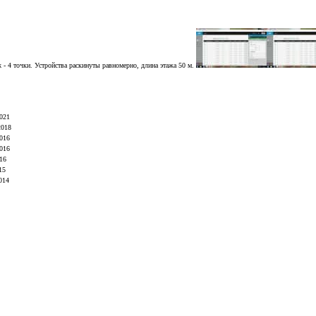
таж - 4 точки. Устройства раскинуты равномерно, длина этажа 50 м.
021
2018
016
016
16
15
014