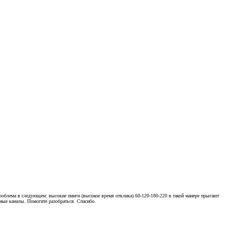
 Проблема в следующем: высокие пинги (высокое время отклика) 60-120-180-220 в такой манере прыгают
зные каналы. Помогите разобраться. Спасибо.