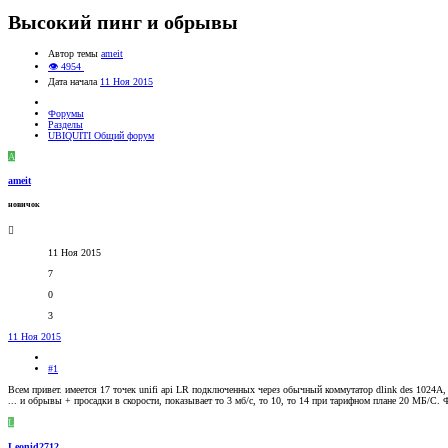
Высокий пинг и обрывы
Автор темы
ameit
👁 4954
Дата начала
11 Ноя 2015
Форумы
Разделы
UBIQUITI Общий форум
A
ameit
новичок
11 Ноя 2015
7
0
3
11 Ноя 2015
#1
Всем привет. имеется 17 точек unifi api LR подключенных через обычный коммутатор dlink des 1024A, 
... и обрывы + просадки в скорости, показывает то 3 мб/c, то 10, то 14 при тарифном плане 20 МБ/С
L
Leonid2712