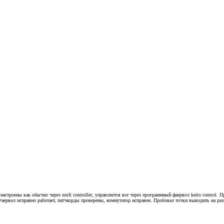
настроены как обычно через unifi controller, управляется все через программный фаервол kerio control.
. Фаервол исправно работает, патчкорды проверены, коммутатор исправен. Пробовал точки выводить на ра