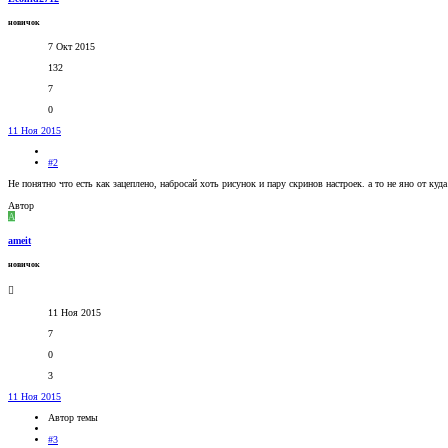
новичок
7 Окт 2015
132
7
0
11 Ноя 2015
#2
Не понятно что есть как зацеплено, набросай хоть рисунок и пару скринов настроек. а то не яно от куда
Автор
A
ameit
новичок
11 Ноя 2015
7
0
3
11 Ноя 2015
Автор темы
#3