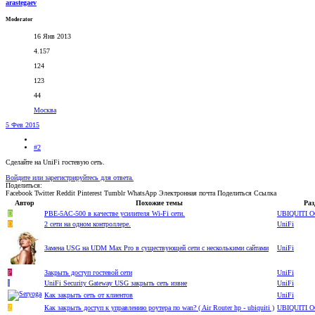
arastegaev
Moderator
16 Янв 2013
4.157
124
123
44
Москва
5 Фев 2015
#2
Сделайте на UniFi гостевую сеть.
Войдите или зарегистрируйтесь для ответа.
Поделиться:
Facebook
Twitter
Reddit
Pinterest
Tumblr
WhatsApp
Электронная почта
Поделиться
Ссылка
Автор
Похожие темы
Раз
D
PBE-5AC-500 в качестве усилителя Wi-Fi сети.
UBIQUITI О
D
2 сети на одном контроллере.
UniFi
Замена USG на UDM Max Pro в существующей сети с несколькими сайтами
UniFi
P
Закрыть доступ гостевой сети
UniFi
I
UniFi Security Gateway USG закрыть сеть извне
UniFi
Как закрыть сеть от клиентов
UniFi
Z
Как закрыть доступ к управлению роутера по wan? ( Air Router hp - ubiquiti )
UBIQUITI О