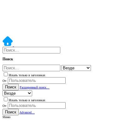
Поиск
Искать только в заголовках
От:
Поиск
Расширенный поиск…
Искать только в заголовках
От:
Поиск
Advanced…
Меню