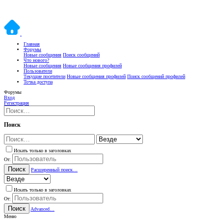
Главная
Форумы
Новые сообщения
Поиск сообщений
Что нового?
Новые сообщения
Новые сообщения профилей
Пользователи
Текущие посетители
Новые сообщения профилей
Поиск сообщений профилей
Точка доступа
Форумы
Вход
Регистрация
Поиск
Искать только в заголовках
От:
Поиск
Расширенный поиск…
Искать только в заголовках
От:
Поиск
Advanced…
Меню