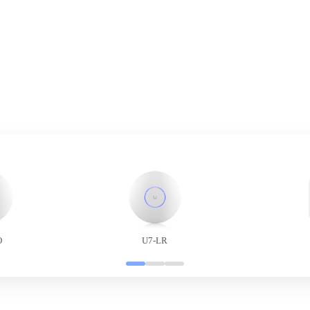
O
U7-LR