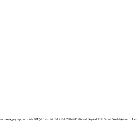
ь такая,роутер(FortiGate 80C)->Switch(CISCO SG200-26P 26-Port Gigabit PoE Smart Switch)->unifi. Сет