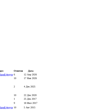
дел
Ответов
Дата
бщий форум
6
12 Апр 2026
10
17 Янв 2026
2
4 Дек 2025
10
22 Дек 2020
1
25 Дек 2017
9
18 Июл 2017
бщий форум
10
5 Авг 2015