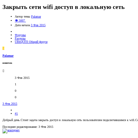
Закрыть сети wifi доступ в локальную сеть
Автор темы
Palamar
👁 5007
Дата начала
3 Фев 2015
Форумы
Разделы
UBIQUITI Общий форум
P
Palamar
новичок
3 Фев 2015
1
0
0
3 Фев 2015
#1
Добрый день.Стоит задача закрыть доступ в локальную сеть пользователям подключившимся к wifi.Сет
Последнее редактирование:
3 Фев 2015