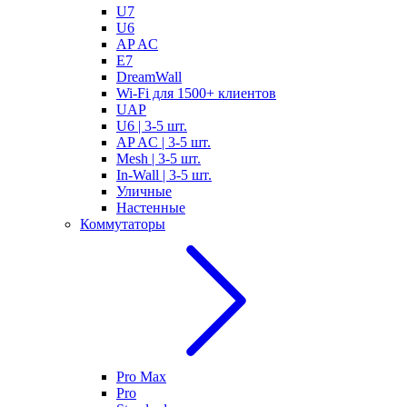
U7
U6
AP AC
E7
DreamWall
Wi-Fi для 1500+ клиентов
UAP
U6 | 3-5 шт.
AP AC | 3-5 шт.
Mesh | 3-5 шт.
In-Wall | 3-5 шт.
Уличные
Настенные
Коммутаторы
Pro Max
Pro