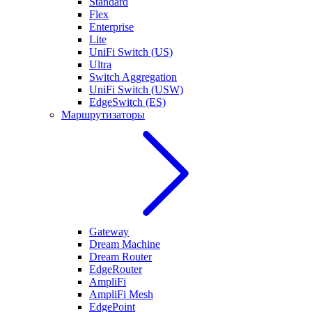
Standard
Flex
Enterprise
Lite
UniFi Switch (US)
Ultra
Switch Aggregation
UniFi Switch (USW)
EdgeSwitch (ES)
Маршрутизаторы
Gateway
Dream Machine
Dream Router
EdgeRouter
AmpliFi
AmpliFi Mesh
EdgePoint