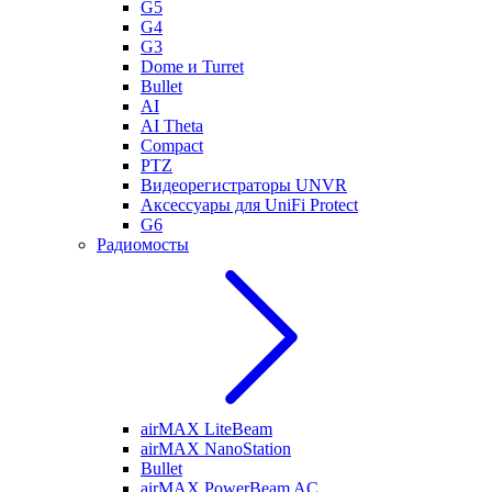
G5
G4
G3
Dome и Turret
Bullet
AI
AI Theta
Compact
PTZ
Видеорегистраторы UNVR
Аксессуары для UniFi Protect
G6
Радиомосты
airMAX LiteBeam
airMAX NanoStation
Bullet
airMAX PowerBeam AC