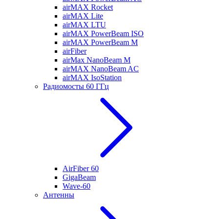
airMAX Rocket
airMAX Lite
airMAX LTU
airMAX PowerBeam ISO
airMAX PowerBeam M
airFiber
airMax NanoBeam M
airMAX NanoBeam AC
airMAX IsoStation
Радиомосты 60 ГГц
AirFiber 60
GigaBeam
Wave-60
Антенны