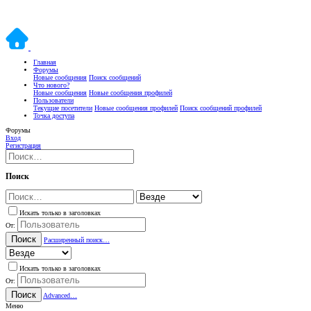
Главная
Форумы
Новые сообщения
Поиск сообщений
Что нового?
Новые сообщения
Новые сообщения профилей
Пользователи
Текущие посетители
Новые сообщения профилей
Поиск сообщений профилей
Точка доступа
Форумы
Вход
Регистрация
Поиск
Искать только в заголовках
От:
Поиск
Расширенный поиск…
Искать только в заголовках
От:
Поиск
Advanced…
Меню