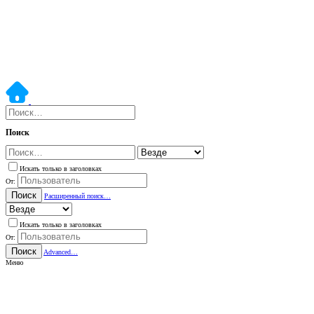
Поиск
Искать только в заголовках
От:
Поиск
Расширенный поиск…
Искать только в заголовках
От:
Поиск
Advanced…
Меню