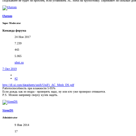
Подскажите не будет ли проблем, если установить AC Mesh на трубостойку. Переживет ли сильные дож
fAntom
Super Moderator
Команда форума
24 Ноя 2017
7.239
443
5.065
ubnt.su
7 Окт 2019
#2
http://dl.ui.com/datasheets/unifi/UniFi_AC_Mesh_DS.pdf
Работоспособность при влажности 5-95%
Если дождь как из ведра - проверять надо, ну или кто уже проверил отпишется.
P.S. Можно например сверху кулек надеть.
SirenDS
Administrator
9 Янв 2014
17