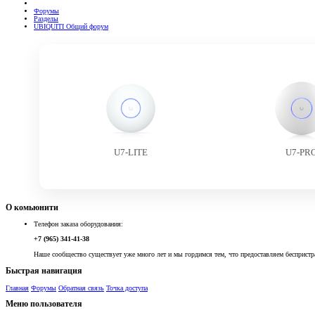
Форумы
Разделы
UBIQUITI Общий форум
U7-LITE
U7-PR
О комьюнити
Телефон заказа оборудования:
+7 (965) 341-41-38
Наше сообщество существует уже много лет и мы гордимся тем, что предоставляем беспристр
Быстрая навигация
Главная
Форумы
Обратная связь
Точка доступа
Меню пользователя