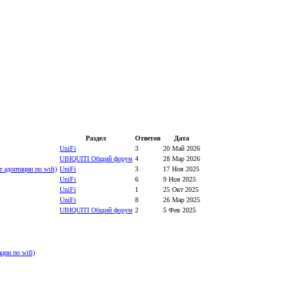
Раздел
Ответов
Дата
UniFi
3
20 Май 2026
UBIQUITI Общий форум
4
28 Мар 2026
т адоптации по wifi)
UniFi
3
17 Ноя 2025
UniFi
6
9 Ноя 2025
UniFi
1
25 Окт 2025
UniFi
8
26 Мар 2025
UBIQUITI Общий форум
2
5 Фев 2025
ации по wifi)