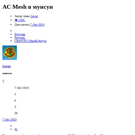
AC Mesh в мунсун
Автор темы
Gayaz
👁 1509
Дата начала
7 Окт 2019
Форумы
Разделы
UBIQUITI Общий форум
Gayaz
новичок
7 Окт 2019
1
0
3
50
7 Окт 2019
#1