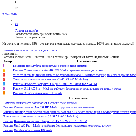
2
12
7 Окт 2019
#3
fAntom написал(а):
Работоспособность при влажности 5-95%
Нажмите для раскрытия...
На сколько я понимаю 95% - это как раз и есть когда льет как из ведра... 100% если в ведро окунуть))
Войдите или зарегистрируйтесь для ответа.
Поделиться:
Facebook
Twitter
Reddit
Pinterest
Tumblr
WhatsApp
Электронная почта
Поделиться
Ссылка
Автор
Похожие темы
I
Помогите пожалуйста разобраться в сборке mesh системы
D
Решено
Совместимость Amplifi HD Mesh c другими производителями
C
Wireless meshing must be enabled on your on host and APs before adopting this device (точка хоче
C
Точка показывает много клиентов (Unifi AP AC Mesh Pro)
S
Решено
Помогите настроить Ubiquiti UniFi AC Mesh UAP-AC-M
G
Решено
Unifi AC Pro - Mesh не работает беспроводно подключение от точке к точке
E
Решено
Ошибка обновления U6 mesh
Похожие темы
Помогите пожалуйста разобраться в сборке mesh системы
Решено
Совместимость Amplifi HD Mesh c другими производителями
Wireless meshing must be enabled on your on host and APs before adopting this device (точка хочет адопт
Точка показывает много клиентов (Unifi AP AC Mesh Pro)
Решено
Помогите настроить Ubiquiti UniFi AC Mesh UAP-AC-M
Решено
Unifi AC Pro - Mesh не работает беспроводно подключение от точке к точке
Решено
Ошибка обновления U6 mesh