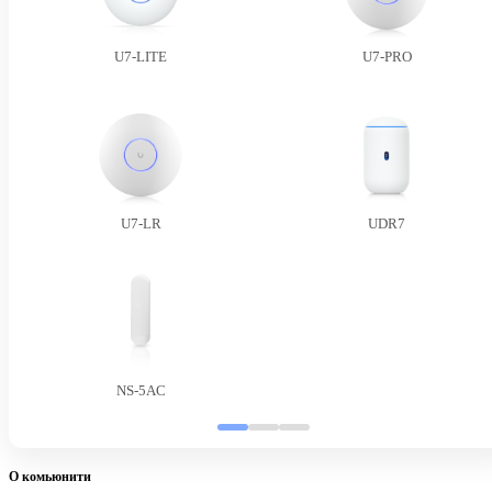
U7-LITE
U7-PRO
U7-LR
UDR7
NS-5AC
О комьюнити