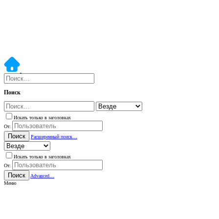
Поиск
Искать только в заголовках
От:
Поиск
Расширенный поиск…
Искать только в заголовках
От:
Поиск
Advanced…
Меню