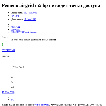
Решено
airgrid m5 hp не видит точки доступа
Автор темы
89275683946
👁 1871
Дата начала
17 Ноя 2018
Форумы
Разделы
UBIQUITI Общий форум
Статус
В этой теме нельзя размещать новые ответы.
8
89275683946
новичок
17 Ноя 2018
1
0
3
49
17 Ноя 2018
#1
airgrid m5 hp не видит ни одной
точки доступа
. Хочу сделать связку: WIFI роутер DIR-300 + в 300