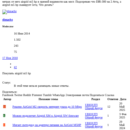
метрах от него airgrid m5 hp в прямой видимости как мост. Подозреваю что DIR-300 на 2.4ггц, а
airgrid m5 hp сканирует 5ггц. Что делать?
dimacbz
Moderator
16 Июн 2014
1.502
243
75
17 Ноя 2018
#2
Покупать airgrid m5 hp
Статус
В этой теме нельзя размещать новые ответы.
Поделиться:
Facebook
Twitter
Reddit
Pinterest
Tumblr
WhatsApp
Электронная почта
Поделиться
Ссылка
Автор
Похожие темы
Раздел
Ответов
Дата
20
UBIQUITI
M
Решено
AirGrid M2 скорость интернет упала до 10 Mbps
12
Май
Общий форум
2025
UBIQUITI
3 Фев
К
Можно подключит Airgrid XM к Airgrid ХW firmware
1
Общий форум
2025
29
UBIQUITI
U
Мигает светодиод на адаптере питания на AirGrid M5HP
1
Май
Общий форум
2024