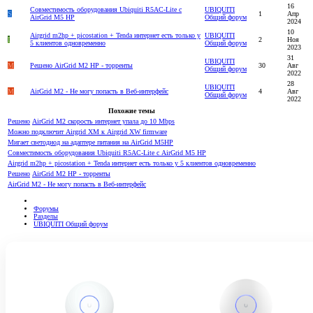
16
Совместимость оборудования Ubiquiti R5AC-Lite с
UBIQUITI
S
1
Апр
AirGrid M5 HP
Общий форум
2024
10
Airgrid m2hp + picostation + Tenda интернет есть только у
UBIQUITI
I
2
Ноя
5 клиентов одновременно
Общий форум
2023
31
UBIQUITI
M
Решено
AirGrid M2 HP - торренты
30
Авг
Общий форум
2022
28
UBIQUITI
M
AirGrid M2 - Не могу попасть в Веб-интерфейс
4
Авг
Общий форум
2022
Похожие темы
Решено
AirGrid M2 скорость интернет упала до 10 Mbps
Можно подключит Airgrid XM к Airgrid ХW firmware
Мигает светодиод на адаптере питания на AirGrid M5HP
Совместимость оборудования Ubiquiti R5AC-Lite с AirGrid M5 HP
Airgrid m2hp + picostation + Tenda интернет есть только у 5 клиентов одновременно
Решено
AirGrid M2 HP - торренты
AirGrid M2 - Не могу попасть в Веб-интерфейс
Форумы
Разделы
UBIQUITI Общий форум