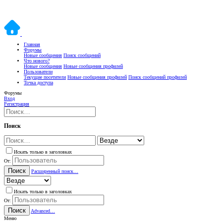
Главная
Форумы
Новые сообщения
Поиск сообщений
Что нового?
Новые сообщения
Новые сообщения профилей
Пользователи
Текущие посетители
Новые сообщения профилей
Поиск сообщений профилей
Точка доступа
Форумы
Вход
Регистрация
Поиск
Искать только в заголовках
От:
Поиск
Расширенный поиск…
Искать только в заголовках
От:
Поиск
Advanced…
Меню