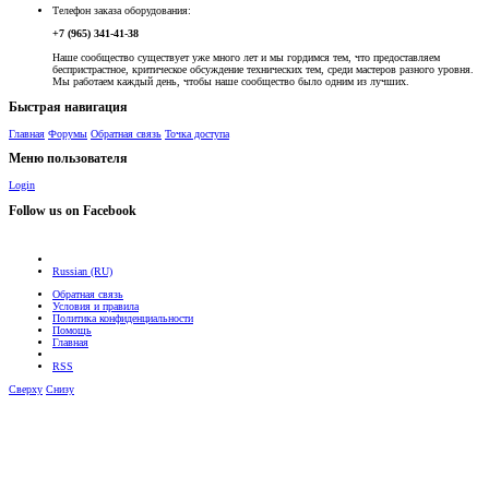
Телефон заказа оборудования:
+7 (965) 341-41-38
Наше сообщество существует уже много лет и мы гордимся тем, что предоставляем
беспристрастное, критическое обсуждение технических тем, среди мастеров разного уровня.
Мы работаем каждый день, чтобы наше сообщество было одним из лучших.
Быстрая навигация
Главная
Форумы
Обратная связь
Точка доступа
Меню пользователя
Login
Follow us on Facebook
Russian (RU)
Обратная связь
Условия и правила
Политика конфиденциальности
Помощь
Главная
RSS
Сверху
Снизу