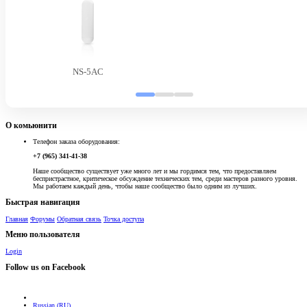
NS-5AC
О комьюнити
Телефон заказа оборудования:
+7 (965) 341-41-38
Наше сообщество существует уже много лет и мы гордимся тем, что предоставляем
беспристрастное, критическое обсуждение технических тем, среди мастеров разного уровня.
Мы работаем каждый день, чтобы наше сообщество было одним из лучших.
Быстрая навигация
Главная
Форумы
Обратная связь
Точка доступа
Меню пользователя
Login
Follow us on Facebook
Russian (RU)