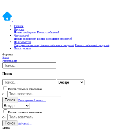
Главная
Форумы
Новые сообщения
Поиск сообщений
Что нового?
Новые сообщения
Новые сообщения профилей
Пользователи
Текущие посетители
Новые сообщения профилей
Поиск сообщений профилей
Точка доступа
Форумы
Вход
Регистрация
Поиск
Искать только в заголовках
От:
Поиск
Расширенный поиск…
Искать только в заголовках
От:
Поиск
Advanced…
Меню