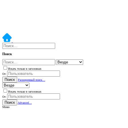
Поиск
Искать только в заголовках
От:
Поиск
Расширенный поиск…
Искать только в заголовках
От:
Поиск
Advanced…
Меню