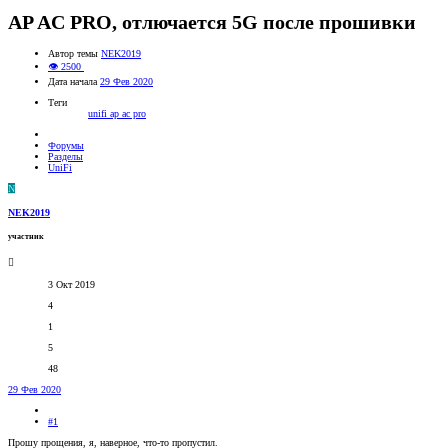
AP AC PRO, отлючается 5G после прошивки
Автор темы
NEK2019
👁 2500
Дата начала
29 Фев 2020
Теги
unifi ap ac pro
Форумы
Разделы
UniFi
N
NEK2019
участник
3 Окт 2019
4
1
5
48
29 Фев 2020
#1
Прошу прощения, я, наверное, что-то пропустил.