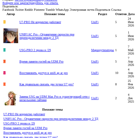
Войдите или зарегистрируйтесь для ответа.
Поделиться:
Facebook
Twitter
Reddit
Pinterest
Tumblr
WhatsApp
Электронная почта
Поделиться
Ссылка
Автор
Похожие темы
Раздел
Ответов
Дата
24
R
U7-PRO Не корректно работают
UniFi
5
Июн
2026
1
UNIFI AC Pro - Ограничение скорости при
UniFi
5
Июн
переподключении между 2 ТД
2026
7
H
USG-PRO 2 прова и /29
Маршрутизаторы
1
Май
2026
7
G
Время памяти гостей на UDM Pro
UniFi
5
Апр
2026
4
V
Восстановить доступ в unifi ap ac pro
UniFi
10
Апр
2026
25
D
Как правильно связать две точки U7 pro?
UniFi
8
Фев
2026
4
Замена USG на UDM Max Pro в существующей сети с
UniFi
2
Дек
несколькими сайтами
2025
Похожие темы
U7-PRO Не корректно работают
UNIFI AC Pro - Ограничение скорости при переподключении между 2 ТД
USG-PRO 2 прова и /29
Время памяти гостей на UDM Pro
Восстановить доступ в unifi ap ac pro
Как правильно связать две точки U7 pro?