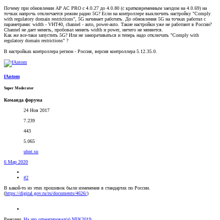
Почему при обновлении AP AC PRO с 4.0.27 до 4.0.80 (с кратковременным заездом на 4.0.69) на
точках напрочь отключается режим радио 5G? Если на контроллере выключить настройку "Comply
with regulatory domain restrictions", 5G начинает работать. До обновления 5G на точках работал с
параметрами: width - VHT40, channel - auto, power-auto. Такие настройки уже не работают в России?
Channel не дает менять, пробовал менять width и power, ничего не меняется.
Как же все-таки запустить 5G? Или не заморачиваться и теперь надо отключать "Comply with
regulatory domain restrictions" ?
В настройках контроллера регион - Россия, версия контроллера 5.12.35.0.
fAntom
Super Moderator
Команда форума
24 Ноя 2017
7.239
443
5.065
ubnt.su
6 Мар 2020
#2
В какой-то из этих прошивок были изменения в стандартах по России.
(
https://digital.gov.ru/ru/documents/4626/
)
Реакции:
На это отреагировал(а)
NEK2019