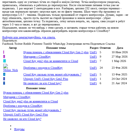
переставить одну из уличных точек из старой в новую систему. Точка контроллером увиделась,
привязалась, обновилась и работала до перезагрузки. После отключения питания точка уже не
поднялась. 1 раз моргает 2 светодиодами и все. Разбираю, цепляю 232 хвост, смотрю терминал -
вроде как нормально процесс загрузки идет, но по факту тишина. Шью через tftp прошивку из
контроллера 5.0.7 - тишина. Поднялась только прошивкой от старого контроллера. Думаю, ладно - не
буду обновлять, просто пусть пыхтит на старой прошивке в новом контроллере - убрал
автообновление, цепляю точку. Та поднялась, сетку начала вещеть, но, зараза, сама уходит в ребут
через 1-3 часа и также, в аут до перепрошивки.
Подскажите, можно ли что-нибудь с этим сделать и заставить старые точки работать на новом
контроллере или каким-нибудь образом даунгрейдить версию контроллера в CloudKey?
Войдите или зарегистрируйтесь для ответа.
Поделиться:
Facebook
Twitter
Reddit
Pinterest
Tumblr
WhatsApp
Электронная почта
Поделиться
Ссылка
Автор
Похожие темы
Раздел
Ответов
Дата
I
Нужна помощь с обновлением Cloud Key Gen 2 plus
UniFi
5
10 Июн 2026
L
Миграция с CloudKey
UniFi
9
27 Мар 2026
M
Cloud Key gen2 plus не коннектится в Cloud
UniFi
7
1 Мар 2026
Проблема с входом в CloudKey
UniFi
24
23 Фев 2026
A
Cloud Key сколько точек может обслуживать ?
UniFi
5
13 Фев 2025
S
Ubiquiti UniFi Cloud Key Gen2 Plus
UniFi
1
24 Окт 2024
T
Не оживлял ли кто Cloud key?
UniFi
6
21 Авг 2024
Похожие темы
Нужна помощь с обновлением Cloud Key Gen 2 plus
Миграция с CloudKey
Cloud Key gen2 plus не коннектится в Cloud
Проблема с входом в CloudKey
Cloud Key сколько точек может обслуживать ?
Ubiquiti UniFi Cloud Key Gen2 Plus
Не оживлял ли кто Cloud key?
Форумы