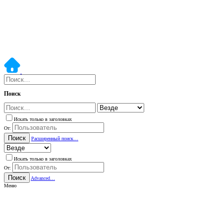
Поиск
Искать только в заголовках
От:
Поиск
Расширенный поиск…
Искать только в заголовках
От:
Поиск
Advanced…
Меню