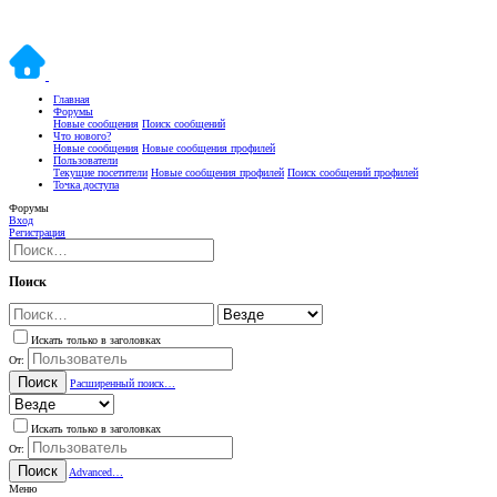
Главная
Форумы
Новые сообщения
Поиск сообщений
Что нового?
Новые сообщения
Новые сообщения профилей
Пользователи
Текущие посетители
Новые сообщения профилей
Поиск сообщений профилей
Точка доступа
Форумы
Вход
Регистрация
Поиск
Искать только в заголовках
От:
Поиск
Расширенный поиск…
Искать только в заголовках
От:
Поиск
Advanced…
Меню