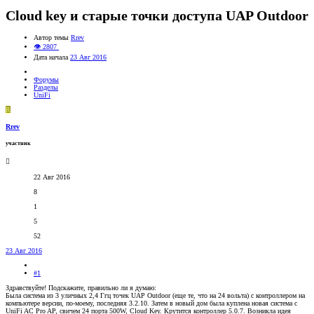
Cloud key и старые точки доступа UAP Outdoor
Автор темы
Rrev
👁 2807
Дата начала
23 Авг 2016
Форумы
Разделы
UniFi
R
Rrev
участник
22 Авг 2016
8
1
5
52
23 Авг 2016
#1
Здравствуйте! Подскажите, правильно ли я думаю:
Была система из 3 уличных 2,4 Ггц точек UAP Outdoor (еще те, что на 24 вольта) с контроллером на
компьютере версии, по-моему, последняя 3.2.10. Затем в новый дом была куплена новая система с
UniFi AC Pro AP, свичем 24 порта 500W, Cloud Key. Крутится контроллер 5.0.7. Возникла идея