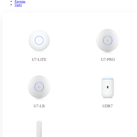
Разделы
UniFi
U7-LITE
U7-PRO
U7-LR
UDR7