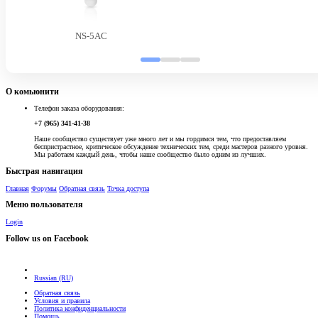
NS-5AC
О комьюнити
Телефон заказа оборудования:
+7 (965) 341-41-38
Наше сообщество существует уже много лет и мы гордимся тем, что предоставляем
беспристрастное, критическое обсуждение технических тем, среди мастеров разного уровня.
Мы работаем каждый день, чтобы наше сообщество было одним из лучших.
Быстрая навигация
Главная
Форумы
Обратная связь
Точка доступа
Меню пользователя
Login
Follow us on Facebook
Russian (RU)
Обратная связь
Условия и правила
Политика конфиденциальности
Помощь