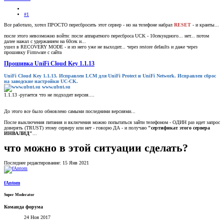
#1
Все работало, хотел ПРОСТО пересбросить этот сервер - но на телефоне набрал
RESET
- и кранты...
после этого невозможно войти: после аппаратного пересброса UCK - 10секундного... нет... потом
далее нажал с удержанием на 60сек и...
ушел в RECOVERY MODE - и из него уже не выходит... через restore defaults и даже через
прошивку Firmware c сайта
Прошивка UniFi Cloud Key 1.1.13
UniFi Cloud Key 1.1.13. Исправлен LCM для UniFi Protect и UniFi Network. Исправлен сброс
на заводские настройки UC-CK.
www.ubnt.su
1.1.13 -ругается что не подходит версия....
До этого все было обновлено самыми последними версиями...
После выключения питания и включения можно попытаться зайти телефоном - ОДИН раз идет запрос
доверять (TRUST) этому серверу или нет - говорю ДА - и получаю
"сертификат этого сервера
ИНВАЛИД"
...
что можно в этой ситуации сделать?
Последнее редактирование:
15 Янв 2021
fAntom
Super Moderator
Команда форума
24 Ноя 2017