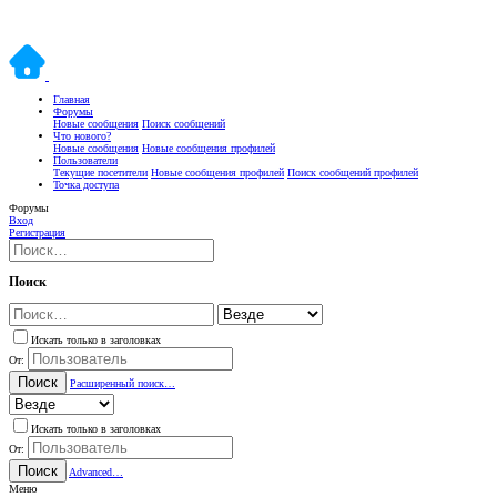
Главная
Форумы
Новые сообщения
Поиск сообщений
Что нового?
Новые сообщения
Новые сообщения профилей
Пользователи
Текущие посетители
Новые сообщения профилей
Поиск сообщений профилей
Точка доступа
Форумы
Вход
Регистрация
Поиск
Искать только в заголовках
От:
Поиск
Расширенный поиск…
Искать только в заголовках
От:
Поиск
Advanced…
Меню