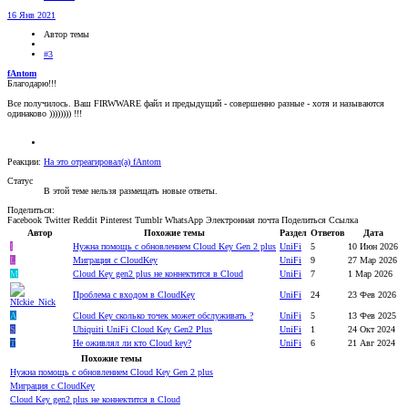
16 Янв 2021
Автор темы
#3
fAntom
Благодарю!!!
Все получилось. Ваш FIRWWARE файл и предыдущий - совершенно разные - хотя и называются
одинаково )))))))) !!!
Реакции:
На это отреагировал(а)
fAntom
Статус
В этой теме нельзя размещать новые ответы.
Поделиться:
Facebook
Twitter
Reddit
Pinterest
Tumblr
WhatsApp
Электронная почта
Поделиться
Ссылка
Автор
Похожие темы
Раздел
Ответов
Дата
I
Нужна помощь с обновлением Cloud Key Gen 2 plus
UniFi
5
10 Июн 2026
L
Миграция с CloudKey
UniFi
9
27 Мар 2026
M
Cloud Key gen2 plus не коннектится в Cloud
UniFi
7
1 Мар 2026
Проблема с входом в CloudKey
UniFi
24
23 Фев 2026
A
Cloud Key сколько точек может обслуживать ?
UniFi
5
13 Фев 2025
S
Ubiquiti UniFi Cloud Key Gen2 Plus
UniFi
1
24 Окт 2024
T
Не оживлял ли кто Cloud key?
UniFi
6
21 Авг 2024
Похожие темы
Нужна помощь с обновлением Cloud Key Gen 2 plus
Миграция с CloudKey
Cloud Key gen2 plus не коннектится в Cloud