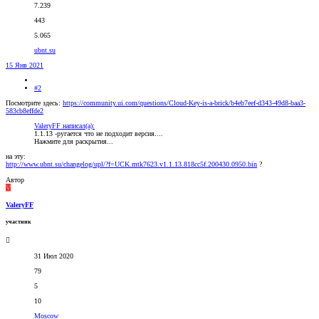
7.239
443
5.065
ubnt.su
15 Янв 2021
#2
Посмотрите здесь:
https://community.ui.com/questions/Cloud-Key-is-a-brick/b4eb7eef-d343-49d8-baa3-
583cb8effde2
ValeryFF написал(а):
1.1.13 -ругается что не подходит версия....
Нажмите для раскрытия...
на эту:
http://www.ubnt.su/changelog/upl/?f=UCK.mtk7623.v1.1.13.818cc5f.200430.0950.bin
?
Автор
V
ValeryFF
участник
31 Июл 2020
79
5
10
Moscow