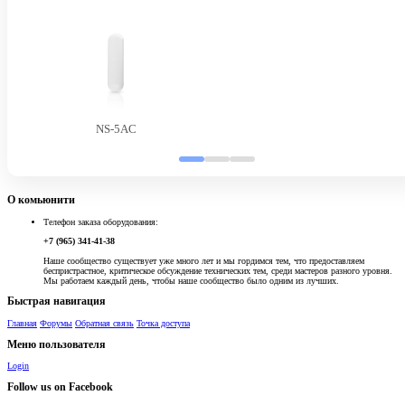
NS-5AC
О комьюнити
Телефон заказа оборудования:
+7 (965) 341-41-38
Наше сообщество существует уже много лет и мы гордимся тем, что предоставляем
беспристрастное, критическое обсуждение технических тем, среди мастеров разного уровня.
Мы работаем каждый день, чтобы наше сообщество было одним из лучших.
Быстрая навигация
Главная
Форумы
Обратная связь
Точка доступа
Меню пользователя
Login
Follow us on Facebook