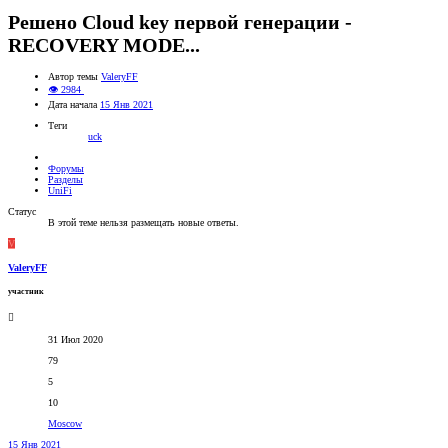
Решено
Cloud key первой генерации -
RECOVERY MODE...
Автор темы
ValeryFF
👁 2984
Дата начала
15 Янв 2021
Теги
uck
Форумы
Разделы
UniFi
Статус
В этой теме нельзя размещать новые ответы.
V
ValeryFF
участник
31 Июл 2020
79
5
10
Moscow
15 Янв 2021