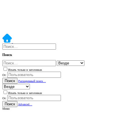
Поиск
Искать только в заголовках
От:
Поиск
Расширенный поиск…
Искать только в заголовках
От:
Поиск
Advanced…
Меню