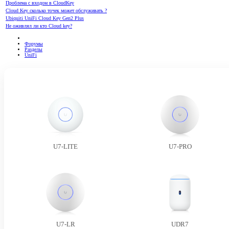
Проблема с входом в CloudKey
Cloud Key сколько точек может обслуживать ?
Ubiquiti UniFi Cloud Key Gen2 Plus
Не оживлял ли кто Cloud key?
Форумы
Разделы
UniFi
U7-LITE
U7-PRO
U7-LR
UDR7