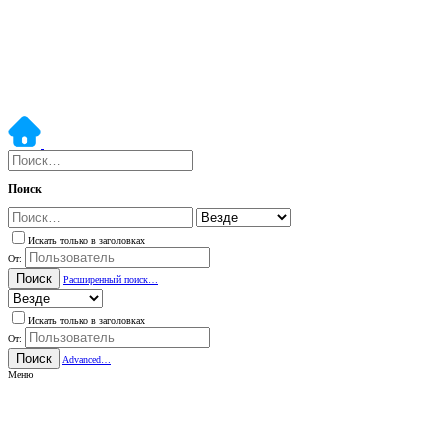
Поиск
Искать только в заголовках
От:
Поиск
Расширенный поиск…
Искать только в заголовках
От:
Поиск
Advanced…
Меню