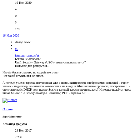
16 Ноя 2020
4
0
3
124
16 Ноя 2020
Автор темы
#5
fAntom написал(а):
Бэкапа не осталось?
Unifi Security Gateway (USG) - имеется/используется?
Нажмите для раскрытия...
Насчёт бэкапа спрошу, но скорей всего нет
Нет такой штуковины не видел.
А почему у меня тарелка настроенная уже в новом контроллере отображается connected и горит
зелёный индикатор, но никакой новой сети я не вижу, в Alias название прописал, построение IP -
стоит automatic DHCP, или нужно Statiс в каждой тарелке прописывать? Интернет подаётся через
шлюз Mikrotic -> коммуникатор-> инжектор POE - тарелка AP LR
fAntom
Super Moderator
Команда форума
24 Ноя 2017
7.239