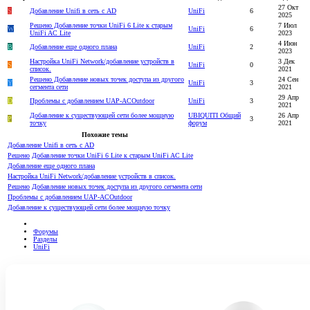
27 Окт
S
Добавление Unifi в сеть с AD
UniFi
6
2025
Решено
Добавление точки UniFi 6 Lite к старым
7 Июл
W
UniFi
6
UniFi AC Lite
2023
4 Июн
B
Добавление еще одного плана
UniFi
2
2023
Настройка UniFi Network/добавление устройств в
3 Дек
S
UniFi
0
список.
2021
Решено
Добавление новых точек доступа из другого
24 Сен
Y
UniFi
3
сегмента сети
2021
29 Апр
D
Проблемы с добавлением UAP-ACOutdoor
UniFi
3
2021
Добавление к существующей сети более мощную
UBIQUITI Общий
26 Апр
P
3
точку
форум
2021
Похожие темы
Добавление Unifi в сеть с AD
Решено
Добавление точки UniFi 6 Lite к старым UniFi AC Lite
Добавление еще одного плана
Настройка UniFi Network/добавление устройств в список.
Решено
Добавление новых точек доступа из другого сегмента сети
Проблемы с добавлением UAP-ACOutdoor
Добавление к существующей сети более мощную точку
Форумы
Разделы
UniFi