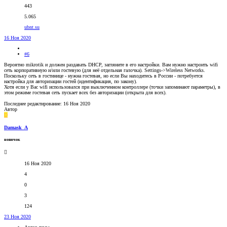
443
5.065
ubnt.su
16 Ноя 2020
#6
Вероятно mikrotik и должен раздавать DHCP, загляните в его настройки. Вам нужно настроить wifi
сеть корпоративную и/или гостевую (для неё отдельная галочка). Settings->Wireless Networks.
Поскольку сеть в гостинице - нужна гостевая, но если Вы находитесь в России - потребуется
настройка для авторизации гостей (идентификация, по закону).
Хотя если у Вас wifi использовался при выключенном контроллере (точки запоминают параметры), в
этом режиме гостевая сеть пускает всех без авторизации (открыта для всех).
Последнее редактирование:
16 Ноя 2020
Автор
D
Damask_A
новичок
16 Ноя 2020
4
0
3
124
23 Ноя 2020