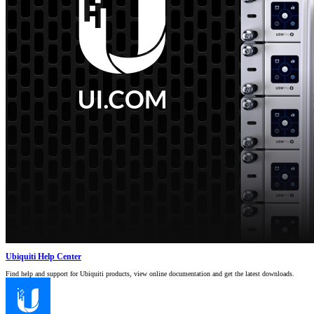
Ubiquiti Help Center
Find help and support for Ubiquiti products, view online documentation and get the latest downloads.