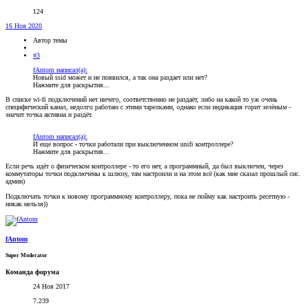
124
16 Ноя 2020
Автор темы
#3
fAntom написал(а):
Новый ssid может и не появился, а так она раздает или нет?
Нажмите для раскрытия...
В списке wi-fi подключений нет ничего, соответственно не раздаёт, либо на какой то уж очень
специфический канал, недолго работаю с этими тарелками, однако если индикация горит зелёным -
значит точка активна и раздёт.
fAntom написал(а):
И еще вопрос - точки работали при выключенном unifi контроллере?
Нажмите для раскрытия...
Если речь идёт о физическом контроллере - то его нет, а программный, да был выключен, через
коммутаторы точки подключены к шлюзу, там настроили и на этом всё (как мне сказал прошлый сис.
админ)
Подключать точки к новому программному контроллеру, пока не пойму как настроить ресетную -
никак нельзя))
fAntom
Super Moderator
Команда форума
24 Ноя 2017
7.239