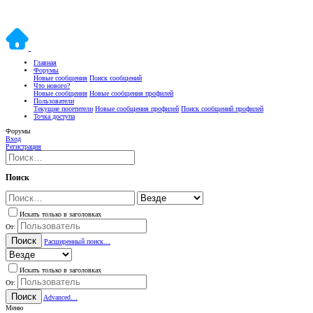
Главная
Форумы
Новые сообщения
Поиск сообщений
Что нового?
Новые сообщения
Новые сообщения профилей
Пользователи
Текущие посетители
Новые сообщения профилей
Поиск сообщений профилей
Точка доступа
Форумы
Вход
Регистрация
Поиск
Искать только в заголовках
От:
Поиск
Расширенный поиск…
Искать только в заголовках
От:
Поиск
Advanced…
Меню