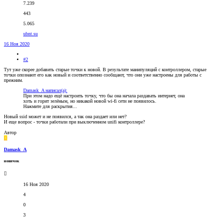
7.239
443
5.065
ubnt.su
16 Ноя 2020
#2
Тут уже скорее добавить старые точки к новой. В результате манипуляций с контроллером, старые
точки опознают его как новый и соответственно сообщают, что они уже настроены для работы с
прежним.
Damask_A написал(а):
При этом надо ещё настроить точку, что бы она начала раздавать интернет, она
хоть и горит зелёным, но никакой новой wi-fi сети не появилось.
Нажмите для раскрытия...
Новый ssid может и не появился, а так она раздает или нет?
И еще вопрос - точки работали при выключенном unifi контроллере?
Автор
D
Damask_A
новичок
16 Ноя 2020
4
0
3