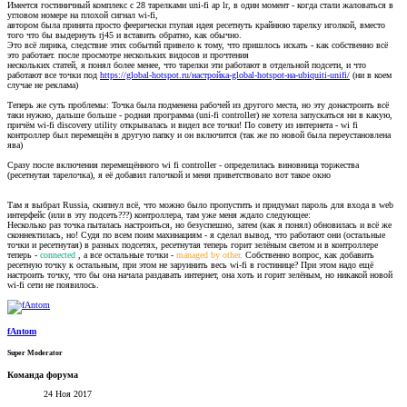
Имеется гостиничный комплекс с 28 тарелками uni-fi ap lr, в один момент - когда стали жаловаться в
угловом номере на плохой сигнал wi-fi,
автором была принята просто феерически глупая идея ресетнуть крайнюю тарелку иголкой, вместо
того что бы выдернуть rj45 и вставить обратно, как обычно.
Это всё лирика, следствие этих событий привело к тому, что пришлось искать - как собственно всё
это работает. после просмотре нескольких видосов и прочтения
нескольких статей, я понял более менее, что тарелки эти работают в отдельной подсети, и что
работают все точки под
https://global-hotspot.ru/настройка-global-hotspot-на-ubiquiti-unifi/
(ни в коем
случае не реклама)
Теперь же суть проблемы: Точка была подменена рабочей из другого места, но эту донастроить всё
таки нужно, дальше больше - родная программа (uni-fi controller) не хотела запускаться ни в какую,
причём wi-fi discovery utility открывалась и видел все точки! По совету из интернета - wi fi
контроллер был перемещён в другую папку и он включится (так же по новой была переустановлена
ява)
Сразу после включения перемещённого wi fi controller - определилась виновница торжества
(ресетнутая тарелочка), я её добавил галочкой и меня приветствовало вот такое окно
Там я выбрал Russia, скипнул всё, что можно было пропустить и придумал пароль для входа в web
интерфейс (или в эту подсеть???) контроллера, там уже меня ждало следующее:
Несколько раз точка пыталась настроиться, но безуспешно, затем (как я понял) обновилась и всё же
сконнектилась, но! Судя по всем поим махинациям - я сделал вывод, что работают они (остальные
точки и ресетнутая) в разных подсетях, ресетнутая теперь горит зелёным светом и в контроллере
теперь -
connected
, а все остальные точки -
managed by other.
Собственно вопрос, как добавить
ресетную точку к остальным, при этом не заруинить весь wi-fi в гостинице? При этом надо ещё
настроить точку, что бы она начала раздавать интернет, она хоть и горит зелёным, но никакой новой
wi-fi сети не появилось.
fAntom
Super Moderator
Команда форума
24 Ноя 2017