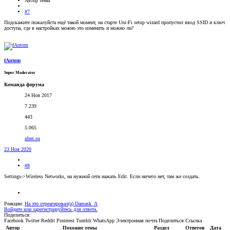
Автор темы
#7
Подскажите пожалуйста ещё такой момент, на старте Uni-Fi setup wizard пропустил ввод SSID и ключ
доступа, где в настройках можно это изменить и можно ли?
fAntom
Super Moderator
Команда форума
24 Ноя 2017
7.239
443
5.065
ubnt.su
23 Ноя 2020
#8
Settings->Wireless Networks, на нужной сети нажать Edit. Если ничего нет, там же создать.
Реакции:
На это отреагировал(а)
Damask_A
Войдите или зарегистрируйтесь для ответа.
Поделиться:
Facebook
Twitter
Reddit
Pinterest
Tumblr
WhatsApp
Электронная почта
Поделиться
Ссылка
Автор
Похожие темы
Раздел
Ответов
Дата