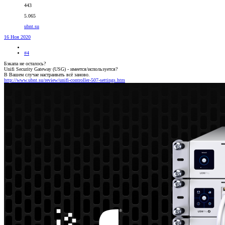
443
5.065
ubnt.su
16 Ноя 2020
#4
Бэкапа не осталось?
Unifi Security Gateway (USG) - имеется/используется?
В Вашем случае настраивать всё заново.
http://www.ubnt.su/review/unifi-controller-507-settings.htm