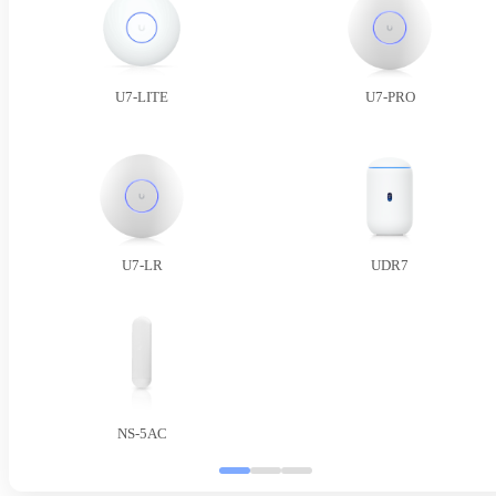
U7-LITE
U7-PRO
U7-LR
UDR7
NS-5AC