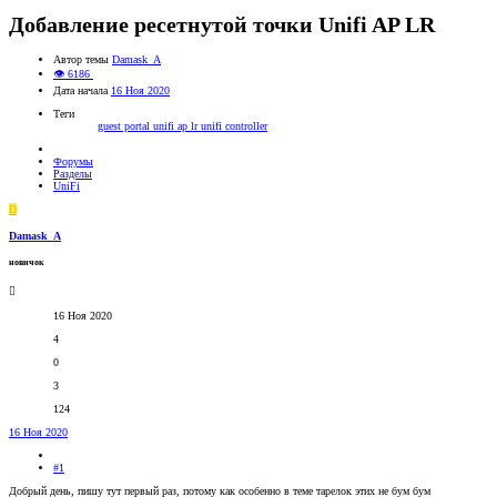
Добавление ресетнутой точки Unifi AP LR
Автор темы
Damask_A
👁 6186
Дата начала
16 Ноя 2020
Теги
guest portal
unifi ap lr
unifi controller
Форумы
Разделы
UniFi
D
Damask_A
новичок
16 Ноя 2020
4
0
3
124
16 Ноя 2020
#1
Добрый день, пишу тут первый раз, потому как особенно в теме тарелок этих не бум бум