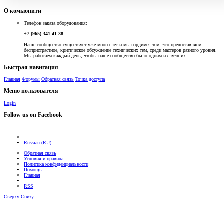
О комьюнити
Телефон заказа оборудования:
+7 (965) 341-41-38
Наше сообщество существует уже много лет и мы гордимся тем, что предоставляем
беспристрастное, критическое обсуждение технических тем, среди мастеров разного уровня.
Мы работаем каждый день, чтобы наше сообщество было одним из лучших.
Быстрая навигация
Главная
Форумы
Обратная связь
Точка доступа
Меню пользователя
Login
Follow us on Facebook
Russian (RU)
Обратная связь
Условия и правила
Политика конфиденциальности
Помощь
Главная
RSS
Сверху
Снизу