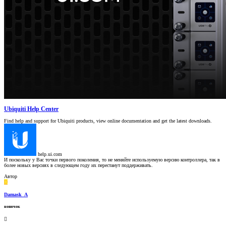
Ubiquiti Help Center
Find help and support for Ubiquiti products, view online documentation and get the latest downloads.
help.ui.com
И поскольку у Вас точки первого поколения, то не меняйте используемую версию контроллера, так в
более новых версиях в следующем году их перестанут поддерживать.
Автор
D
Damask_A
новичок