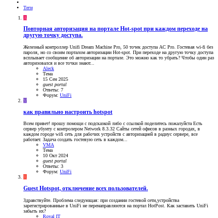
Теги
A
Повторная авторизация на портале Hot-spot при каждом переходе на
другую точку доступа.
Железный контроллер Unifi Dream Machine Pro, 50 точек доступа AC Pro. Гостевая wi-fi без
пароля, но со своим порталом авторизации Hot-spot. При переходе на другую точку доступа
всплывает сообщение об авторизации на портале. Это можно как то убрать? Чтобы один раз
авторизовался и все точки знают...
Aleck
Тема
15 Сен 2025
guest
portal
Ответы: 7
Форум:
UniFi
V
как правильно настроить hotspot
Всем привет! прошу помощи с подсказкой либо с ссылкой поделитесь пожалуйста Есть
сервер убунту с контролером Network 8.3.32 Сайты сетей офисов в разных городах, в
каждом городе wifi сеть для рабочих устройств с авторизацией в радиус сервере, все
работает. Задача создать гостевую сеть в каждом...
VMA
Тема
10 Окт 2024
guest
portal
Ответы: 3
Форум:
UniFi
R
Guest Hotspot, отключение всех пользователей.
Здравствуйте. Проблема следующая: при создании гостевой сети,устройства
зарегистрированные в UniFi не перенаправляются на портал HotPost. Как заставить UniFi
забыть их?
Royal IT