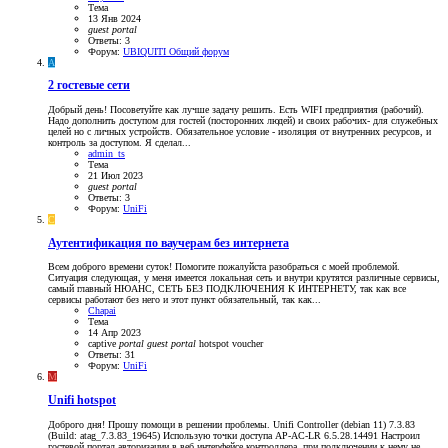
Тема
13 Янв 2024
guest
portal
Ответы: 3
Форум:
UBIQUITI Общий форум
A
2 гостевые сети
Добрый день! Посоветуйте как лучше задачу решить. Есть WIFI предприятия (рабочий).
Надо дополнить доступом для гостей (посторонних людей) и своих рабочих- для служебных
целей но с личных устройств. Обязательное условие - изоляция от внутренних ресурсов, и
контроль за доступом. Я сделал...
admin_ts
Тема
21 Июл 2023
guest
portal
Ответы: 3
Форум:
UniFi
C
Аутентификация по ваучерам без интернета
Всем доброго времени суток! Помогите пожалуйста разобраться с моей проблемой.
Ситуация следующая, у меня имеется локальная сеть и внутри крутятся различные сервисы,
самый главный НЮАНС, СЕТЬ БЕЗ ПОДКЛЮЧЕНИЯ К ИНТЕРНЕТУ, так как все
сервисы работают без него и этот пункт обязательный, так как...
Chapai
Тема
14 Апр 2023
captive
portal
guest
portal
hotspot
voucher
Ответы: 31
Форум:
UniFi
M
Unifi hotspot
Доброго дня! Прошу помощи в решении проблемы. Unifi Controller (debian 11) 7.3.83
(Build: atag_7.3.83_19645) Использую точки доступа AP-AC-LR 6.5.28.14491 Настроил
гостевой портал авторизации в веб интерфейсе контроллера, при подключении к нему не