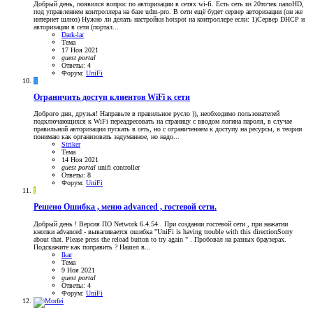
Добрый день, появился вопрос по авторизации в сетях wi-fi. Есть сеть из 20точек nanoHD,
под управлением контроллера на базе udm-pro. В сети ещё будет сервер авторизации (он же
интернет шлюз) Нужно ли делать настройки hotspot на контроллере если: 1)Сервер DHCP и
авторизации в сети (портал...
Dark-lar
Тема
17 Ноя 2021
guest
portal
Ответы: 4
Форум:
UniFi
S
Ограничить доступ клиентов WiFi к сети
Доброго дня, друзья! Направьте в правильное русло )), необходимо пользователей
подключающихся к WiFi переадресовать на страницу с вводом логина пароля, в случае
правильной авторизации пускать в сеть, но с ограничением к доступу на ресурсы, в теории
понимаю как организовать задуманное, но надо...
Striker
Тема
14 Ноя 2021
guest
portal
unifi controller
Ответы: 8
Форум:
UniFi
I
Решено
Ошибка , меню advanced , гостевой сети.
Добрый день ! Версия ПО Network 6.4.54 . При создании гостевой сети , при нажатии
кнопки advanced - вываливается ошибка "UniFi is having trouble with this directionSorry
about that. Please press the reload button to try again " . Пробовал на разных браузерах.
Подскажите как поправить ? Нашел в...
Ikar
Тема
9 Ноя 2021
guest
portal
Ответы: 4
Форум:
UniFi