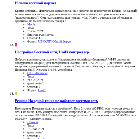
И снова гостевой портал
Кратко история... Изначально captive portal unifi работал на и работает на Debian. На данный
момент имеются точки, поддержка которых закончена и новые, которые продолжают
"поддерживаться". Сеть разграничена при помощи vlan. И вот с очередными обновления
прощивок на точках начались "танцы с...
Morfei
Тема
13 Окт 2021
firmware
guest
portal
Ответы: 1
Форум:
UBIQUITI Общий форум
O
Настройка Гостевой сети, UniFi контроллер
Доброго времени суток коллеги. Настраиваю в первый раз бесшовный WI-FI сегмент на
оборудовании Ubiquiti, для тестирования имеется 2 шт. UAP AC LR . Для начала Задача
настроить корпоративный сегмент + гостевой (без лишних обвесов, в защищённой подсети).
Поставил UniFi Network 6.4.54, устройства...
OXP_Alexander
Тема
21 Сен 2021
guest
portal
Ответы: 3
Форум:
UniFi
D
Решено
На одной точке не работает гостевая сеть
Всем привет Помогите пож-ста с проблемой: Есть 2 точки AC-PRO, есть уличная точка и
есть Lite точка. Есть убикути пое свитч, контроллер и USG-Pro-4. Настроена корпоративная
сеть в подсети 192.168.1.* - все работает везде отлично. А гостевая сеть - на VLAN33 и сеть
10.10.0.* - работает на всех...
Dimaevs
Тема
13 Июл 2021
guest
portal
Ответы: 6