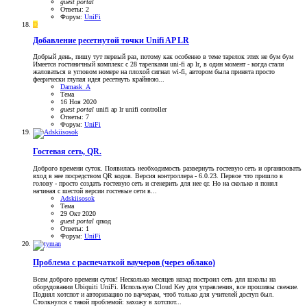
guest
portal
Ответы: 2
Форум:
UniFi
D
Добавление ресетнутой точки Unifi AP LR
Добрый день, пишу тут первый раз, потому как особенно в теме тарелок этих не бум бум
Имеется гостиничный комплекс с 28 тарелками uni-fi ap lr, в один момент - когда стали
жаловаться в угловом номере на плохой сигнал wi-fi, автором была принята просто
феерически глупая идея ресетнуть крайнюю...
Damask_A
Тема
16 Ноя 2020
guest
portal
unifi ap lr
unifi controller
Ответы: 7
Форум:
UniFi
Гостевая сеть, QR.
Доброго времени суток. Появилась необходимость развернуть гостевую сеть и организовать
вход в нее посредством QR кодов. Версия контроллера - 6.0.23. Первое что пришло в
голову - просто создать гостевую сеть и сгенерить для нее qr. Но на сколько я понял
начиная с шестой версии гостевые сети в...
Adskiisosok
Тема
29 Окт 2020
guest
portal
qrкод
Ответы: 1
Форум:
UniFi
Проблема с распечаткой ваучеров (через облако)
Всем доброго времени суток! Несколько месяцев назад построил сеть для школы на
оборудовании Ubiquiti UniFi. Использую Cloud Key для управления, все прошивы свежие.
Поднял хотспот и авторизацию по ваучерам, чтоб только для учителей доступ был.
Столкнулся с такой проблемой: захожу в хотспот...