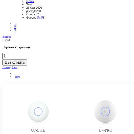
tyman
Тема
29 Окт 2020
guest
portal
Ответы: 7
Форум:
UniFi
1
2
3
Вперёд
1 из 3
Перейти к странице
Выполнить
Вперёд
Last
Теги
U7-LITE
U7-PRO