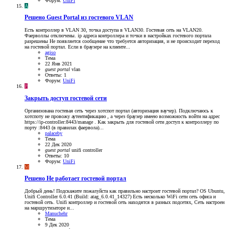
Форум:
UniFi
A
Решено
Guest Portal из гостевого VLAN
Есть контроллер в VLAN 30, точка доступа в VLAN30. Гостевая сеть на VLAN20.
Фаерволлы отключены. ip адреса контроллера и точки в настройках гостевого портала
разрешены Не появляется сообщение что требуется авторизация, и не происходит переход
на гостевой портал. Если в браузере на клиенте...
agiso
Тема
22 Янв 2021
guest
portal
vlan
Ответы: 1
Форум:
UniFi
P
Закрыть доступ гостевой сети
Организована гостевая сеть через хотспот портал (авторизация ваучер). Подключаюсь к
хотспоту не провожу аутентификацию , а через браузер имеею возможность войти на адрес
https://ip-controller:8443/manage . Как закрыть для гостевой сети доступ к контроллеру по
порту :8443 (в правилах фаервола)...
palaceby
Тема
22 Дек 2020
guest
portal
unifi controller
Ответы: 10
Форум:
UniFi
M
Решено
Не работает гостевой портал
Добрый день! Подскажите пожалуйста как правильно настроит гостевой портал? OS Ubuntu,
Unifi Controller 6.0.41 (Build: atag_6.0.41_14327) Есть несколько WiFi сети сеть офиса и
гостевой сеть. Unifi контроллер и гостевой сеть находятся в разных подсетях, Сеть настроен
на маршрутизаторе и...
Manuchehr
Тема
9 Дек 2020