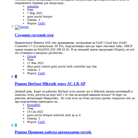
открывается страница для ввода кода...
matumba
Тема
7 Мар 2023
guest
portal
hotspot
Ответы: 3
Форум:
UniFi
Создание гостевой сети
Приветствую! Имеется Wifi сеть предприятия, построенная на UniFi Cloud Key (UniFi
Controller v.7.2) и нескольких AP Pro, подключенных кое-где через обычные хабы. DHCP
сервер поднят на Win2016 (192.168.16.Х). Я не сильный знаток продукции Ubiquity, но всё
это установил и настроил достаточно...
Grower
Тема
11 Фев 2023
dhcp
guest
control
guest
portal
unifi controller
usg
vlan
Ответы: 3
Форум:
UniFi
R
Решено
HotSpot Mikrotik через AC-LR-AP
Добрый день. Будет ли работать HotSpot если сделать его в Mikrotik (нужен кастомный) и
повесить точку доступа на порт eth3 с id vlan на которой навешен hotspot? И будет ли
работать авторизация Микротика.. По сути хочу на точке доступа сделать открытую сеть но
при подключении переходило на...
RomaM65
Тема
14 Сен 2022
guest
portal
hotspot
mikrotik
unifi ap ac lr
Ответы: 3
Форум:
UniFi
D
Решено
Принцип работы авторизации гостей.