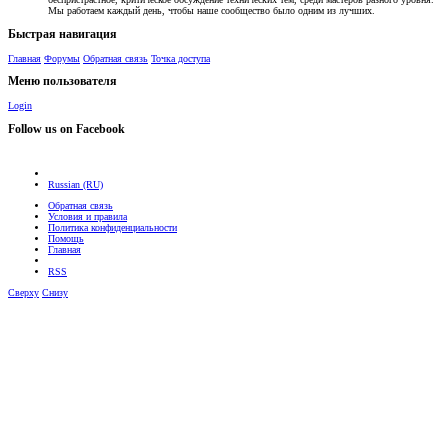
Мы работаем каждый день, чтобы наше сообщество было одним из лучших.
Быстрая навигация
Главная
Форумы
Обратная связь
Точка доступа
Меню пользователя
Login
Follow us on Facebook
Russian (RU)
Обратная связь
Условия и правила
Политика конфиденциальности
Помощь
Главная
RSS
Сверху
Снизу