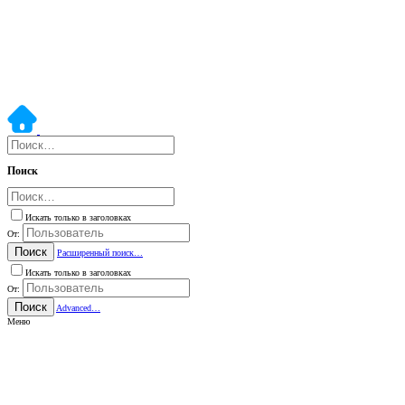
Поиск
Искать только в заголовках
От:
Поиск
Расширенный поиск…
Искать только в заголовках
От:
Поиск
Advanced…
Меню