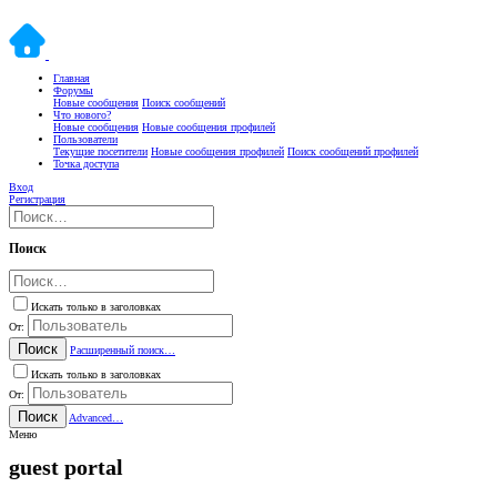
Главная
Форумы
Новые сообщения
Поиск сообщений
Что нового?
Новые сообщения
Новые сообщения профилей
Пользователи
Текущие посетители
Новые сообщения профилей
Поиск сообщений профилей
Точка доступа
Вход
Регистрация
Поиск
Искать только в заголовках
От:
Поиск
Расширенный поиск…
Искать только в заголовках
От:
Поиск
Advanced…
Меню
guest portal