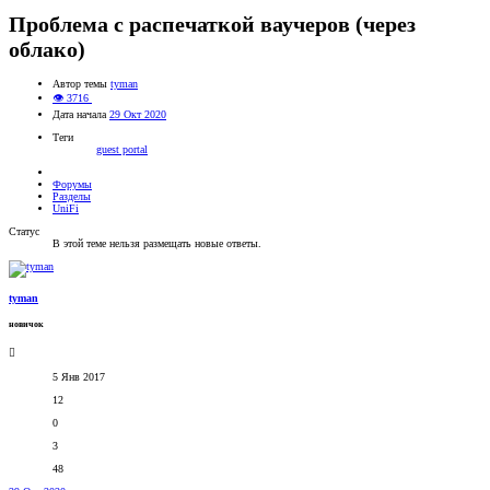
Проблема с распечаткой ваучеров (через
облако)
Автор темы
tyman
👁 3716
Дата начала
29 Окт 2020
Теги
guest portal
Форумы
Разделы
UniFi
Статус
В этой теме нельзя размещать новые ответы.
tyman
новичок
5 Янв 2017
12
0
3
48