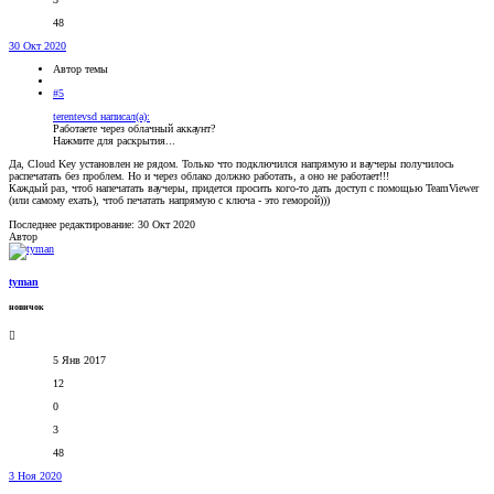
48
30 Окт 2020
Автор темы
#5
terentevsd написал(а):
Работаете через облачный аккаунт?
Нажмите для раскрытия...
Да, Cloud Key установлен не рядом. Только что подключился напрямую и ваучеры получилось
распечатать без проблем. Но и через облако должно работать, а оно не работает!!!
Каждый раз, чтоб напечатать ваучеры, придется просить кого-то дать доступ с помощью TeamViewer
(или самому ехать), чтоб печатать напрямую с ключа - это геморой)))
Последнее редактирование:
30 Окт 2020
Автор
tyman
новичок
5 Янв 2017
12
0
3
48
3 Ноя 2020