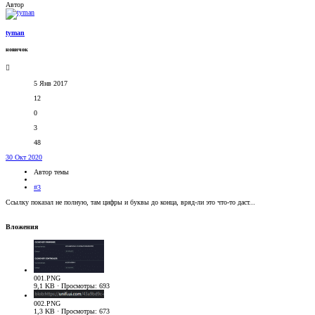
Автор
tyman
новичок
5 Янв 2017
12
0
3
48
30 Окт 2020
Автор темы
#3
Ссылку показал не полную, там цифры и буквы до конца, вряд-ли это что-то даст...
Вложения
001.PNG
9,1 KB · Просмотры: 693
002.PNG
1,3 KB · Просмотры: 673