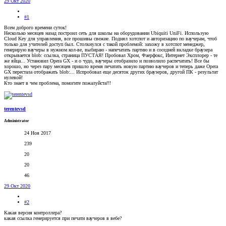
29 Окт 2020
#1
Всем доброго времени суток!
Несколько месяцев назад построил сеть для школы на оборудовании Ubiquiti UniFi. Использую
Cloud Key для управления, все прошивы свежие. Поднял хотспот и авторизацию по ваучерам, чтоб
только для учителей доступ был. Столкнулся с такой проблемой: захожу в хотспот менеджер,
генерирую ваучеры в нужном кол-ве, выбираю - напечатать партию и в соседней вкладке браузера
открывается blob: ссылка, страница ПУСТАЯ! Пробовал Хром, Фаерфокс, Интернет Эксплорер - те
же яйца... Установил Opera GX - и о чудо, ваучеры отобразило и позволило распечатать! Все бы
хорошо, но через пару месяцев пришло время печатать новую партию ваучеров и теперь даже Opera
GX перестала отображать blob:... Испробовал еще десяток других браузеров, другой ПК - результат
нулевой!
Кто знает в чем проблема, помогите пожалуйста!!!
terentevsd
Administrator
24 Ноя 2017
239
20
20
46
29 Окт 2020
#2
Какая версия контроллера?
какая ссылка генерируется при печати ваучеров в вебе?