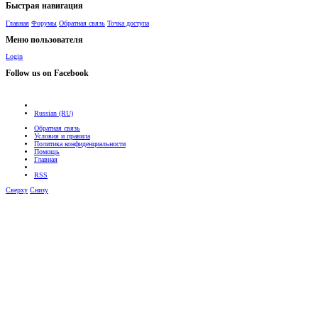
Быстрая навигация
Главная
Форумы
Обратная связь
Точка доступа
Меню пользователя
Login
Follow us on Facebook
Russian (RU)
Обратная связь
Условия и правила
Политика конфиденциальности
Помощь
Главная
RSS
Сверху
Снизу