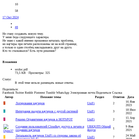
10
58
17 Окт 2024
#8
Не стану создавать новую тему.
У меня беда следующего характера.
Не знаю с какой именно прошивки началась проблема,
но ваучеры при печати расположены не на всей странице,
а только в один столбец накладываясь друг на друга.
Кто то сталкивался? Есть пути решения?
Вложения
srcdoc.pdf
73,5 KB · Просмотры: 325
Статус
В этой теме нельзя размещать новые ответы.
Поделиться:
Facebook
Twitter
Reddit
Pinterest
Tumblr
WhatsApp
Электронная почта
Поделиться
Ссылка
Автор
Похожие темы
Раздел
Ответов
Дата
16 Янв
P
Логирование ваучеров
UniFi
2
2023
18 Июл
E
Интеграция выдачи ваучеров с другой системой
UniFi
3
2022
15 Апр
P
Решено
Ограничение ваучеров в HOTSPOT
UniFi
2
2021
Создание пользователей Cloudkey доступ к печати и
UBIQUITI Общий
9 Янв
1
созданию ваучеров
форум
2021
Легальность ваучеров UniFi со стороны закона об
24 Май
P
UniFi
7
бесплатном Wi-Fi
2018