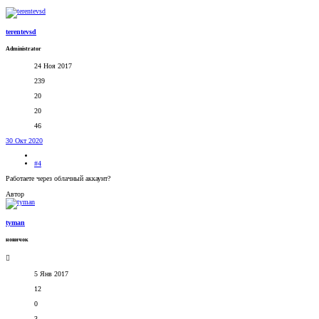
terentevsd
Administrator
24 Ноя 2017
239
20
20
46
30 Окт 2020
#4
Работаете через облачный аккаунт?
Автор
tyman
новичок
5 Янв 2017
12
0
3