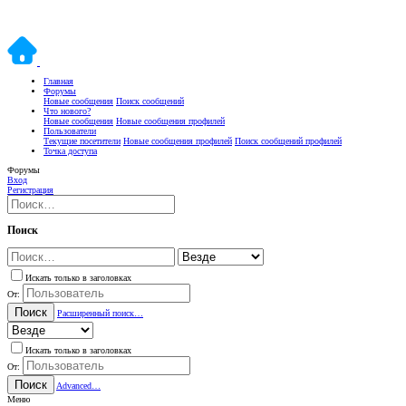
Главная
Форумы
Новые сообщения
Поиск сообщений
Что нового?
Новые сообщения
Новые сообщения профилей
Пользователи
Текущие посетители
Новые сообщения профилей
Поиск сообщений профилей
Точка доступа
Форумы
Вход
Регистрация
Поиск
Искать только в заголовках
От:
Поиск
Расширенный поиск…
Искать только в заголовках
От:
Поиск
Advanced…
Меню