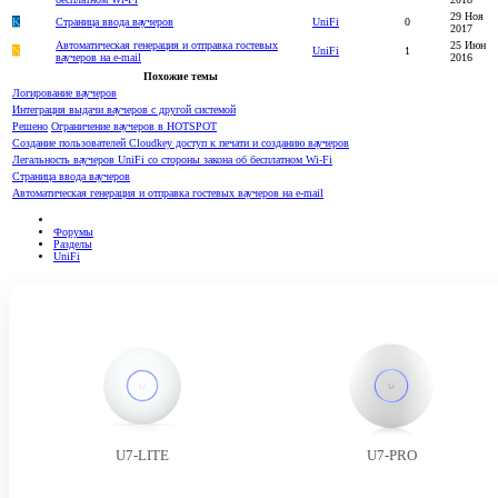
29 Ноя
K
Страница ввода ваучеров
UniFi
0
2017
Автоматическая генерация и отправка гостевых
25 Июн
N
UniFi
1
ваучеров на e-mail
2016
Похожие темы
Логирование ваучеров
Интеграция выдачи ваучеров с другой системой
Решено
Ограничение ваучеров в HOTSPOT
Создание пользователей Cloudkey доступ к печати и созданию ваучеров
Легальность ваучеров UniFi со стороны закона об бесплатном Wi-Fi
Страница ввода ваучеров
Автоматическая генерация и отправка гостевых ваучеров на e-mail
Форумы
Разделы
UniFi
U7-LITE
U7-PRO