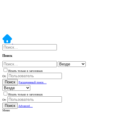
Поиск
Искать только в заголовках
От:
Поиск
Расширенный поиск…
Искать только в заголовках
От:
Поиск
Advanced…
Меню