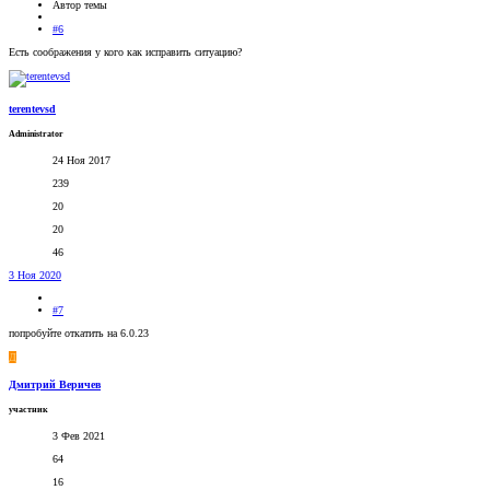
Автор темы
#6
Есть соображения у кого как исправить ситуацию?
terentevsd
Administrator
24 Ноя 2017
239
20
20
46
3 Ноя 2020
#7
попробуйте откатить на 6.0.23
Д
Дмитрий Веричев
участник
3 Фев 2021
64
16