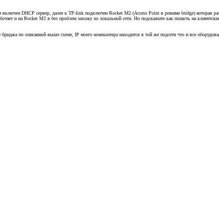
м включен DHCP сервер, далее к TP-link подключен Rocket M2 (Access Point в режиме bridge) которая ра
тает и на Rocket M2 я без проблем захожу из локальной сети. Но подскажите как попасть на клиентские 
 бриджа по описанной выше схеме, IP моего компьютера находится в той же подсети что и все оборудова