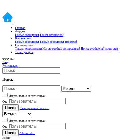
Главная
Форумы
Новые сообщения
Поиск сообщений
Что нового?
Новые сообщения
Новые сообщения профилей
Пользователи
Текущие посетители
Новые сообщения профилей
Поиск сообщений профилей
Точка доступа
Форумы
Вход
Регистрация
Поиск
Искать только в заголовках
От:
Поиск
Расширенный поиск…
Искать только в заголовках
От:
Поиск
Advanced…
Меню