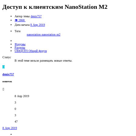
Доступ к клиентским NanoStation M2
Автор темы
denis757
👁 2868
Дата начала
8 Апр 2019
Теги
nanostation
nanostation m2
Форумы
Разделы
UBIQUITI Общий форум
Статус
В этой теме нельзя размещать новые ответы.
D
denis757
новичок
8 Апр 2019
3
0
3
47
8 Апр 2019