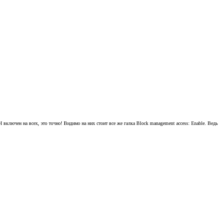
H включен на всех, это точно! Видимо на них стоит все же галка Block management access: Enable. Ведь