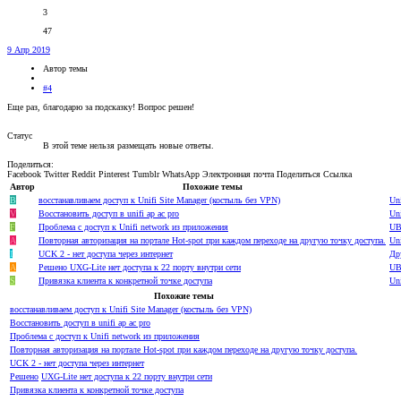
3
47
9 Апр 2019
Автор темы
#4
Еще раз, благодарю за подсказку! Вопрос решен!
Статус
В этой теме нельзя размещать новые ответы.
Поделиться:
Facebook
Twitter
Reddit
Pinterest
Tumblr
WhatsApp
Электронная почта
Поделиться
Ссылка
Автор
Похожие темы
B
восстанавливаем доступ к Unifi Site Manager (костыль без VPN)
Un
V
Восстановить доступ в unifi ap ac pro
Un
F
Проблема с доступ к Unifi network из приложения
UB
A
Повторная авторизация на портале Hot-spot при каждом переходе на другую точку доступа.
Un
I
UCK 2 - нет доступа через интернет
Др
A
Решено
UXG-Lite нет доступа к 22 порту внутри сети
UB
S
Привязка клиента к конкретной точке доступа
Un
Похожие темы
восстанавливаем доступ к Unifi Site Manager (костыль без VPN)
Восстановить доступ в unifi ap ac pro
Проблема с доступ к Unifi network из приложения
Повторная авторизация на портале Hot-spot при каждом переходе на другую точку доступа.
UCK 2 - нет доступа через интернет
Решено
UXG-Lite нет доступа к 22 порту внутри сети
Привязка клиента к конкретной точке доступа