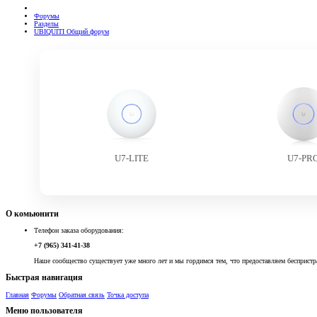
Форумы
Разделы
UBIQUITI Общий форум
U7-LITE
U7-PR
О комьюнити
Телефон заказа оборудования:
+7 (965) 341-41-38
Наше сообщество существует уже много лет и мы гордимся тем, что предоставляем беспристр
Быстрая навигация
Главная
Форумы
Обратная связь
Точка доступа
Меню пользователя