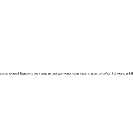
 но не ко всем! Видимо на тех к кому не смог достучатся стоит какая то иная настройка. Веб сервер и SS