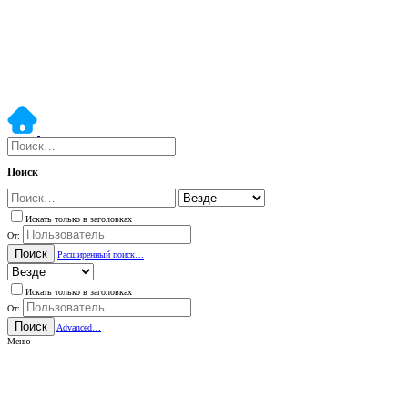
Поиск
Искать только в заголовках
От:
Поиск
Расширенный поиск…
Искать только в заголовках
От:
Поиск
Advanced…
Меню