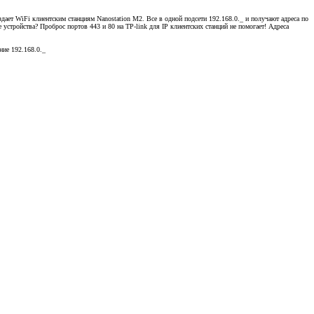
здает WiFi клиентским станциям Nanostation M2. Все в одной подсети 192.168.0._ и получают адреса по
устройства? Проброс портов 443 и 80 на TP-link для IP клиентских станций не помогает! Адреса
ние 192.168.0._