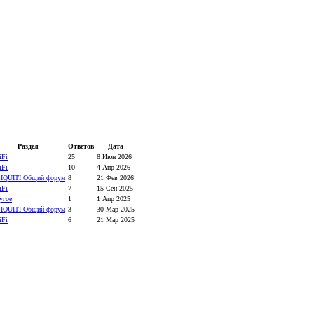
Раздел
Ответов
Дата
iFi
25
8 Июн 2026
iFi
10
4 Апр 2026
IQUITI Общий форум
8
21 Фев 2026
iFi
7
15 Сен 2025
угое
1
1 Апр 2025
IQUITI Общий форум
3
30 Мар 2025
iFi
6
21 Мар 2025