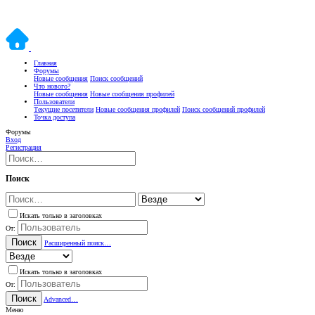
Главная
Форумы
Новые сообщения
Поиск сообщений
Что нового?
Новые сообщения
Новые сообщения профилей
Пользователи
Текущие посетители
Новые сообщения профилей
Поиск сообщений профилей
Точка доступа
Форумы
Вход
Регистрация
Поиск
Искать только в заголовках
От:
Поиск
Расширенный поиск…
Искать только в заголовках
От:
Поиск
Advanced…
Меню