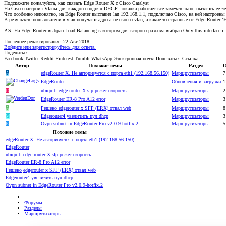
Подскажите пожалуйста, как связать Edge Router X с Cisco Catalyst
На Cisco настроил Vlanы для каждого поднял DHCP, локалка работает всё замечательно, пытаюсь её чер
Что особенно непонятно, на Edge Router выставил lan 192.168.1.1, подключаю Cisco, на ней настроены
В результате пользователи в vlan получают адреса не своего vlan, а какие то странные от Edge Router 16
P.S. На Edge Router выбран Load Balancing в котором для второго разъёма выбран Only this interface if t
Последнее редактирование:
22 Авг 2018
Войдите или зарегистрируйтесь для ответа.
Поделиться:
Facebook
Twitter
Reddit
Pinterest
Tumblr
WhatsApp
Электронная почта
Поделиться
Ссылка
Автор
Похожие темы
Раздел
О
A
edgeRouter X. Не авторизуется с порта eth1 (192.168.56.150)
Маршрутизаторы
7
EdgeRouter
Обновления и загрузки
1
D
ubiquiti edge router X sfp режет скорость
Маршрутизаторы
2
EdgeRouter ER-8 Pro A12 error
Маршрутизаторы
3
A
Решено
edgerouter x SFP (ERX) отвал web
Маршрутизаторы
8
M
Edgerouter4 увеличить пул dhcp
Маршрутизаторы
3
E
Ovpn subnet in EdgeRouter Pro v2.0.9-hotfix.2
Маршрутизаторы
5
Похожие темы
edgeRouter X. Не авторизуется с порта eth1 (192.168.56.150)
EdgeRouter
ubiquiti edge router X sfp режет скорость
EdgeRouter ER-8 Pro A12 error
Решено
edgerouter x SFP (ERX) отвал web
Edgerouter4 увеличить пул dhcp
Ovpn subnet in EdgeRouter Pro v2.0.9-hotfix.2
Форумы
Разделы
Маршрутизаторы