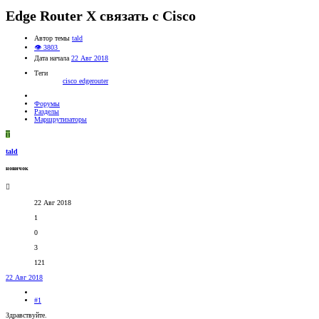
Edge Router X связать с Cisco
Автор темы
tald
👁 3803
Дата начала
22 Авг 2018
Теги
cisco
edgerouter
Форумы
Разделы
Маршрутизаторы
T
tald
новичок
22 Авг 2018
1
0
3
121
22 Авг 2018
#1
Здравствуйте.