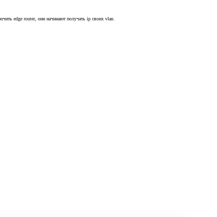
лючить edge router, они начинают получать ip своих vlan.