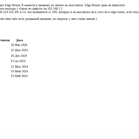
ез Edge Router X вывести в интернет, но ничего не получается. Edge Router даже не пингуется.
 все выходы с vlanов по дефолту на 192.168.1.1
9.254.255.205 и т.п. все начинаются со 169, которых я не выставлял не в cisco не в edge router, если отк
he other fails (есть резервный интернет, но скорость у него очень низкая.)
тветов
Дата
20 Янв 2026
31 Июл 2025
26 Дек 2024
9 Сен 2024
12 Июл 2024
19 Июн 2024
23 Май 2024