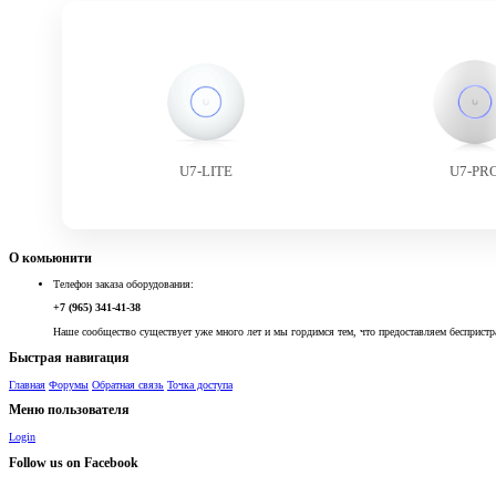
U7-LITE
U7-PR
О комьюнити
Телефон заказа оборудования:
+7 (965) 341-41-38
Наше сообщество существует уже много лет и мы гордимся тем, что предоставляем беспристр
Быстрая навигация
Главная
Форумы
Обратная связь
Точка доступа
Меню пользователя
Login
Follow us on Facebook