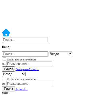
Поиск
Искать только в заголовках
От:
Поиск
Расширенный поиск…
Искать только в заголовках
От:
Поиск
Advanced…
Меню