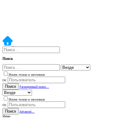
Поиск
Искать только в заголовках
От:
Поиск
Расширенный поиск…
Искать только в заголовках
От:
Поиск
Advanced…
Меню