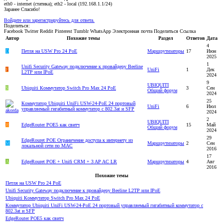
eth0 - internet (статика); eth2 - local (192.168.1.1/24)
Заранее Спасибо!
Войдите или зарегистрируйтесь для ответа.
Поделиться:
Facebook
Twitter
Reddit
Pinterest
Tumblr
WhatsApp
Электронная почта
Поделиться
Ссылка
Автор
Похожие темы
Раздел
Ответов
Дата
4
D
Петля на USW Pro 24 PoE
Маршрутизаторы
17
Июн
2025
1
Unifi Security Gateway подключение к провайдеру Beeline
F
UniFi
1
Дек
L2TP или IPoE
2024
9
UBIQUITI
S
Ubiquiti Коммутатор Switch Pro Max 24 PoE
3
Сен
Общий форум
2024
25
Коммутатор Ubiquiti UniFi USW-24-PoE 24 портовый
UniFi
6
Июл
управляемый гигабитный коммутатор с 802.3at и SFP
2024
2
UBIQUITI
Я
EdgeRouter POE5 как свитч
15
Май
Общий форум
2024
29
EdgeRouret POE Ограничение доступа к интернету из
M
Маршрутизаторы
2
Сен
локальной сети по MAC
2016
17
А
EdgeRouret POE + Unifi CRM + 3 AP AC LR
Маршрутизаторы
4
Авг
2016
Похожие темы
Петля на USW Pro 24 PoE
Unifi Security Gateway подключение к провайдеру Beeline L2TP или IPoE
Ubiquiti Коммутатор Switch Pro Max 24 PoE
Коммутатор Ubiquiti UniFi USW-24-PoE 24 портовый управляемый гигабитный коммутатор с
802.3at и SFP
EdgeRouter POE5 как свитч