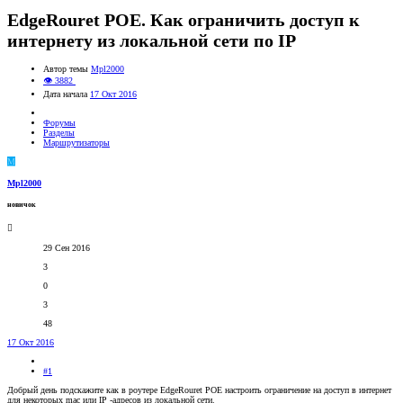
EdgeRouret POE. Как ограничить доступ к
интернету из локальной сети по IP
Автор темы
Mpl2000
👁 3882
Дата начала
17 Окт 2016
Форумы
Разделы
Маршрутизаторы
M
Mpl2000
новичок
29 Сен 2016
3
0
3
48
17 Окт 2016
#1
Добрый день подскажите как в роутере EdgeRouret POE настроить ограничение на доступ в интернет
для некоторых mac или IP -адресов из локальной сети.