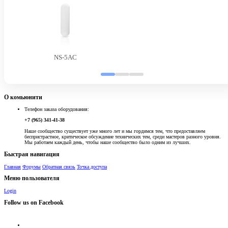
NS-5AC
О комьюнити
Телефон заказа оборудования:
+7 (965) 341-41-38
Наше сообщество существует уже много лет и мы гордимся тем, что предоставляем
беспристрастное, критическое обсуждение технических тем, среди мастеров разного уровня.
Мы работаем каждый день, чтобы наше сообщество было одним из лучших.
Быстрая навигация
Главная
Форумы
Обратная связь
Точка доступа
Меню пользователя
Login
Follow us on Facebook