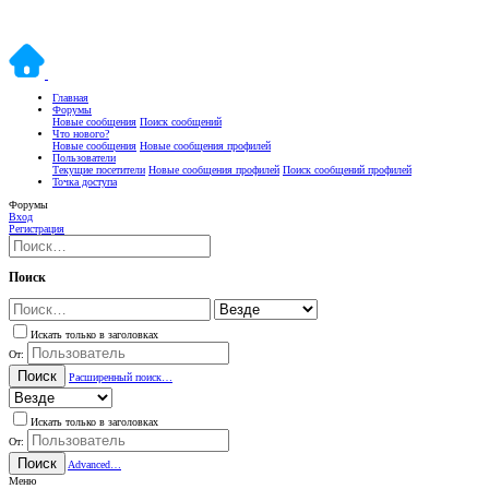
Главная
Форумы
Новые сообщения
Поиск сообщений
Что нового?
Новые сообщения
Новые сообщения профилей
Пользователи
Текущие посетители
Новые сообщения профилей
Поиск сообщений профилей
Точка доступа
Форумы
Вход
Регистрация
Поиск
Искать только в заголовках
От:
Поиск
Расширенный поиск…
Искать только в заголовках
От:
Поиск
Advanced…
Меню