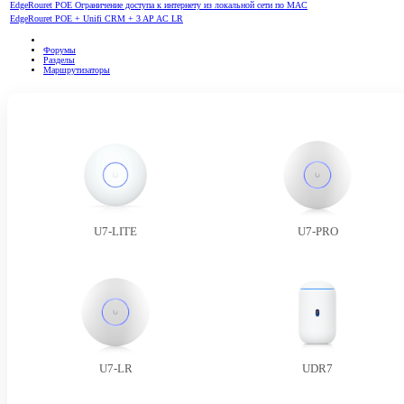
EdgeRouret POE Ограничение доступа к интернету из локальной сети по MAC
EdgeRouret POE + Unifi CRM + 3 AP AC LR
Форумы
Разделы
Маршрутизаторы
U7-LITE
U7-PRO
U7-LR
UDR7