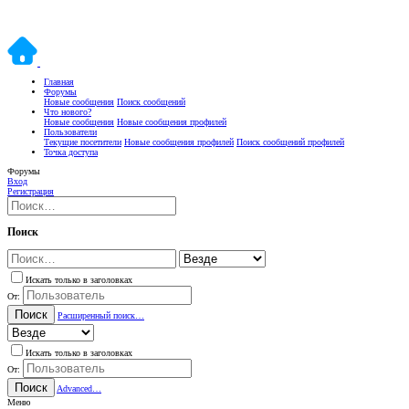
Главная
Форумы
Новые сообщения
Поиск сообщений
Что нового?
Новые сообщения
Новые сообщения профилей
Пользователи
Текущие посетители
Новые сообщения профилей
Поиск сообщений профилей
Точка доступа
Форумы
Вход
Регистрация
Поиск
Искать только в заголовках
От:
Поиск
Расширенный поиск…
Искать только в заголовках
От:
Поиск
Advanced…
Меню