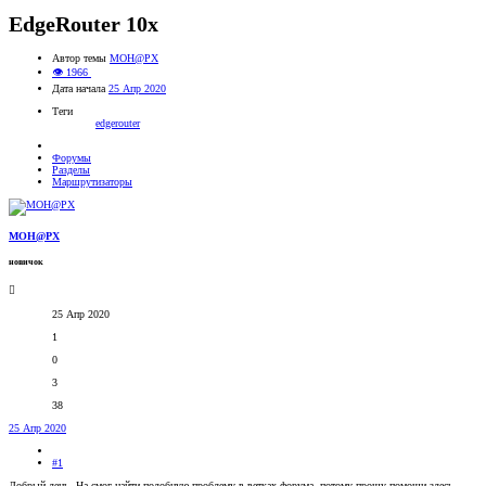
EdgeRouter 10x
Автор темы
MOH@PX
👁 1966
Дата начала
25 Апр 2020
Теги
edgerouter
Форумы
Разделы
Маршрутизаторы
MOH@PX
новичок
25 Апр 2020
1
0
3
38
25 Апр 2020
#1
Добрый день. На смог найти подобную проблему в ветках форума, потому прошу помощи здесь.