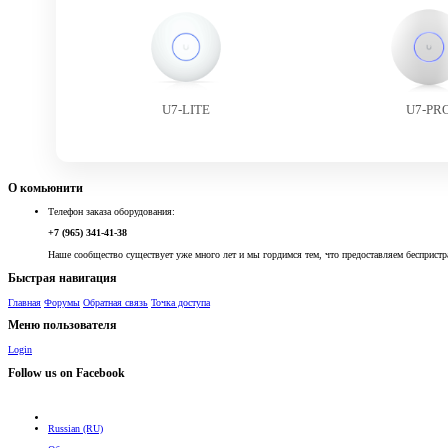
U7-LITE
U7-PR
О комьюнити
Телефон заказа оборудования:
+7 (965) 341-41-38
Наше сообщество существует уже много лет и мы гордимся тем, что предоставляем беспристр
Быстрая навигация
Главная
Форумы
Обратная связь
Точка доступа
Меню пользователя
Login
Follow us on Facebook
Russian (RU)