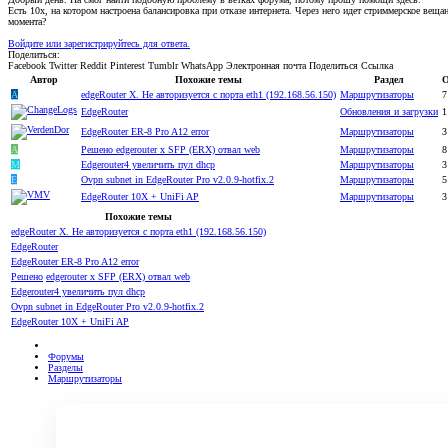
Есть 10x, на котором настроена балансировка при отказе интернета. Через него идет стриммерское вещ
момента?
Войдите или зарегистрируйтесь для ответа.
Поделиться:
Facebook
Twitter
Reddit
Pinterest
Tumblr
WhatsApp
Электронная почта
Поделиться
Ссылка
Автор
Похожие темы
Раздел
О
A
edgeRouter X. Не авторизуется с порта eth1 (192.168.56.150)
Маршрутизаторы
7
EdgeRouter
Обновления и загрузки
1
EdgeRouter ER-8 Pro A12 error
Маршрутизаторы
3
A
Решено
edgerouter x SFP (ERX) отвал web
Маршрутизаторы
8
M
Edgerouter4 увеличить пул dhcp
Маршрутизаторы
3
E
Ovpn subnet in EdgeRouter Pro v2.0.9-hotfix.2
Маршрутизаторы
5
EdgeRouter 10X + UniFi AP
Маршрутизаторы
3
Похожие темы
edgeRouter X. Не авторизуется с порта eth1 (192.168.56.150)
EdgeRouter
EdgeRouter ER-8 Pro A12 error
Решено
edgerouter x SFP (ERX) отвал web
Edgerouter4 увеличить пул dhcp
Ovpn subnet in EdgeRouter Pro v2.0.9-hotfix.2
EdgeRouter 10X + UniFi AP
Форумы
Разделы
Маршрутизаторы