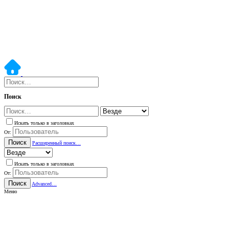
Поиск
Искать только в заголовках
От:
Поиск
Расширенный поиск…
Искать только в заголовках
От:
Поиск
Advanced…
Меню