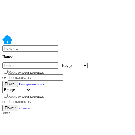
Поиск
Искать только в заголовках
От:
Поиск
Расширенный поиск…
Искать только в заголовках
От:
Поиск
Advanced…
Меню