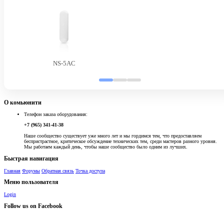
NS-5AC
О комьюнити
Телефон заказа оборудования:
+7 (965) 341-41-38
Наше сообщество существует уже много лет и мы гордимся тем, что предоставляем
беспристрастное, критическое обсуждение технических тем, среди мастеров разного уровня.
Мы работаем каждый день, чтобы наше сообщество было одним из лучших.
Быстрая навигация
Главная
Форумы
Обратная связь
Точка доступа
Меню пользователя
Login
Follow us on Facebook