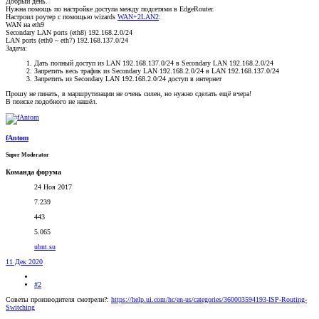
Добрый день.
Нужна помощь по настройке доступа между подсетями в EdgeRouter.
Настроил роутер с помощью wizards
WAN+2LAN2
:
WAN на eth9
Secondary LAN ports (eth8) 192.168.2.0/24
LAN ports (eth0 ~ eth7) 192.168.137.0/24
Задача:
Дать полный доступ из LAN 192.168.137.0/24 в Secondary LAN 192.168.2.0/24
Запретить весь трафик из Secondary LAN 192.168.2.0/24 в LAN 192.168.137.0/24
Запретить из Secondary LAN 192.168.2.0/24 доступ в интернет
Прошу не пинать, в маршрутизации не очень силен, но нужно сделать ещё вчера!
В поиске подобного не нашёл.
fAntom
Super Moderator
Команда форума
24 Ноя 2017
7.239
443
5.065
ubnt.su
11 Дек 2020
#2
Советы производителя смотрели?:
https://help.ui.com/hc/en-us/categories/360003594193-ISP-Routing-
Switching