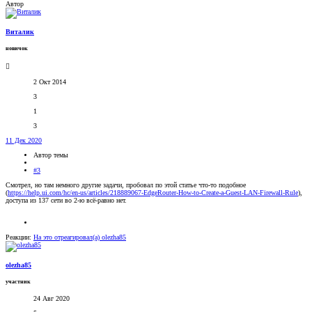
Автор
Виталик
новичок
2 Окт 2014
3
1
3
11 Дек 2020
Автор темы
#3
Смотрел, но там немного другие задачи, пробовал по этой статье что-то подобное
(
https://help.ui.com/hc/en-us/articles/218889067-EdgeRouter-How-to-Create-a-Guest-LAN-Firewall-Rule
),
доступа из 137 сети во 2-ю всё-равно нет.
Реакции:
На это отреагировал(а)
olezha85
olezha85
участник
24 Авг 2020