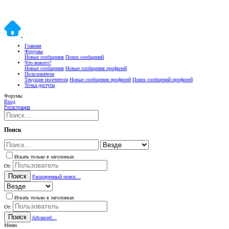
Главная
Форумы
Новые сообщения
Поиск сообщений
Что нового?
Новые сообщения
Новые сообщения профилей
Пользователи
Текущие посетители
Новые сообщения профилей
Поиск сообщений профилей
Точка доступа
Форумы
Вход
Регистрация
Поиск
Искать только в заголовках
От:
Поиск
Расширенный поиск…
Искать только в заголовках
От:
Поиск
Advanced…
Меню