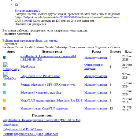
#5
Виталик написал(а):
Смотрел, но там немного другие задачи, пробовал по этой статье что-то подобное
(
https://help.ui.com/hc/en-us/articles/218889067-EdgeRouter-How-to-Create-a-Guest-
LAN-Firewall-Rule
), доступа из 137 сети во 2-ю всё-равно нет.
Нажмите для раскрытия...
Эта статья рабочая.. проверенная, если настраивать через консоль,
Прошивка последняя?
Войдите или зарегистрируйтесь для ответа.
Поделиться:
Facebook
Twitter
Reddit
Pinterest
Tumblr
WhatsApp
Электронная почта
Поделиться
Ссылка
Автор
Похожие темы
Раздел
Ответов
Дата
edgeRouter X. Не авторизуется с порта eth1
20 Янв
A
Маршрутизаторы
7
(192.168.56.150)
2026
Обновления и
31 Июл
EdgeRouter
1
загрузки
2025
9 Сен
EdgeRouter ER-8 Pro A12 error
Маршрутизаторы
3
2024
12 Июл
A
Решено
edgerouter x SFP (ERX) отвал web
Маршрутизаторы
8
2024
19 Июн
M
Edgerouter4 увеличить пул dhcp
Маршрутизаторы
3
2024
26 Июл
D
МежVLAN маршрутизация Edgerouter Pro ER-8
Маршрутизаторы
8
2018
21 Апр
N
Маршрутизация OpenVPN edgerouter
Маршрутизаторы
12
2018
Похожие темы
edgeRouter X. Не авторизуется с порта eth1 (192.168.56.150)
EdgeRouter
EdgeRouter ER-8 Pro A12 error
Решено
edgerouter x SFP (ERX) отвал web