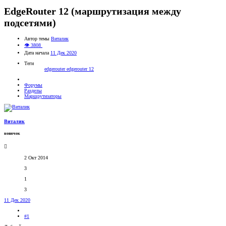
EdgeRouter 12 (маршрутизация между
подсетями)
Автор темы
Виталик
👁 3808
Дата начала
11 Дек 2020
Теги
edgerouter
edgerouter 12
Форумы
Разделы
Маршрутизаторы
Виталик
новичок
2 Окт 2014
3
1
3
11 Дек 2020
#1