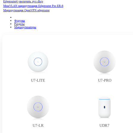
Edgerouter4 увеличить пул dhcp
МежVLAN маршрутизация Edgerouter Pro ER-8
Маршрутизация OpenVPN edgerouter
Форумы
Разделы
Маршрутизаторы
U7-LITE
U7-PRO
U7-LR
UDR7