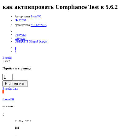
как активировать Compliance Test в 5.6.2
Автор темы
fractal90
👁 32097
Дата начала
21 Окт 2015
Форумы
Разделы
UBIQUITI Общий форум
1
2
Вперёд
1 из 2
Перейти к странице
Выполнить
Вперёд
Last
F
fractal90
участник
31 Мар 2015
181
6