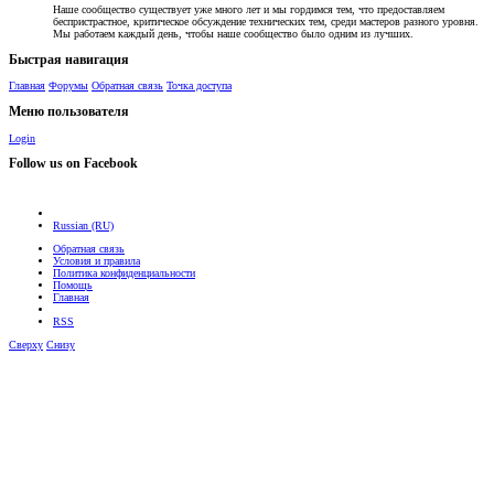
Наше сообщество существует уже много лет и мы гордимся тем, что предоставляем
беспристрастное, критическое обсуждение технических тем, среди мастеров разного уровня.
Мы работаем каждый день, чтобы наше сообщество было одним из лучших.
Быстрая навигация
Главная
Форумы
Обратная связь
Точка доступа
Меню пользователя
Login
Follow us on Facebook
Russian (RU)
Обратная связь
Условия и правила
Политика конфиденциальности
Помощь
Главная
RSS
Сверху
Снизу