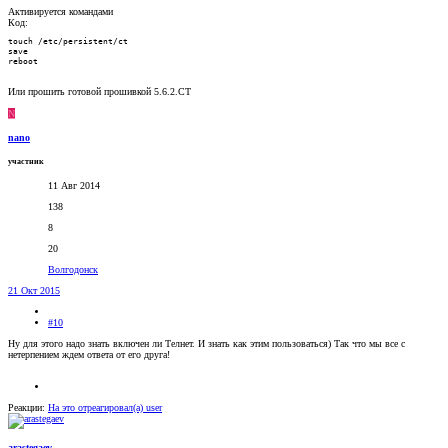
Активируется командами
Код:
touch /etc/persistent/ct

save

reboot
Или прошить готовой прошивкой 5.6.2.СТ
N
nano
участник
11 Авг 2014
138
8
20
Волгодонск
21 Окт 2015
#10
Ну для этого надо знать включен ли Телнет. И знать как этим пользоваться) Так что мы все с
нетерпением ждем ответа от его друга!
Реакции:
На это отреагировал(а)
user
arastegaev