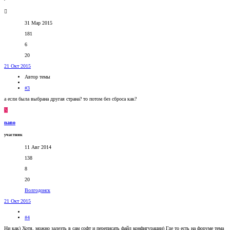
31 Мар 2015
181
6
20
21 Окт 2015
Автор темы
#3
а если была выбрана другая страна? то потом без сброса как?
N
nano
участник
11 Авг 2014
138
8
20
Волгодонск
21 Окт 2015
#4
Ни как) Хотя, можно залезть в сам софт и переписать файл конфигурации) Где то есть на форуме тема