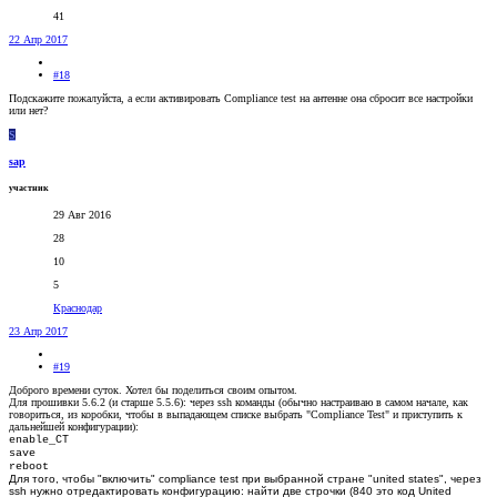
41
22 Апр 2017
#18
Подскажите пожалуйста, а если активировать Compliance test на антенне она сбросит все настройки
или нет?
S
sap
участник
29 Авг 2016
28
10
5
Краснодар
23 Апр 2017
#19
Доброго времени суток. Хотел бы поделиться своим опытом.
Для прошивки 5.6.2 (и старше 5.5.6): через ssh команды (обычно настраиваю в самом начале, как
говориться, из коробки, чтобы в выпадающем списке выбрать "Compliance Test" и приступить к
дальнейшей конфигурации):
enable_CT
save
reboot
Для того, чтобы "включить" compliance test при выбранной стране "united states", через
ssh нужно отредактировать конфигурацию: найти две строчки (840 это код United