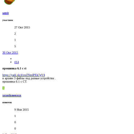
setrit
участник
27 Окт 2015
2
1
5
30 Окт 2015
#14
прошивка 6.1 с ct
https://yadi.sk/d/oxZNmIPEk7gV4
в архиве 3 файлы под разные устройства .
прошивка 6.1 с CT.
X
xxxnikmenxxx
новичок
9 Ноя 2015
1
0
0