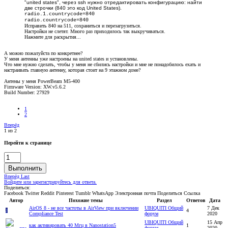
"united states", через ssh нужно отредактировать конфигурацию: найти
две строчки (840 это код United States).
radio.1.countrycode=840
radio.countrycode=840
Исправить 840 на 511, сохраниться и перезагрузиться.
Настройки не слетят. Много раз приходилось так выкручиваться.
Нажмите для раскрытия...
А можно пожалуйста по конкретнее?
У меня антенны уже настроены на united states и установлены.
Что мне нужно сделать, чтобы у меня не сбились настройки и мне не понадобилось ехать и
настраивать главную антенну, которая стоит на 9 этажном доме?
Антены у меня PowerBeam M5-400
Firmware Version: XW.v5.6.2
Build Number: 27929
1
2
Вперёд
1 из 2
Перейти к странице
Выполнить
Вперёд
Last
Войдите или зарегистрируйтесь для ответа.
Поделиться:
Facebook
Twitter
Reddit
Pinterest
Tumblr
WhatsApp
Электронная почта
Поделиться
Ссылка
Автор
Похожие темы
Раздел
Ответов
Дата
AirOS 8 - не все частоты в AirView при включении
UBIQUITI Общий
7 Дек
J
4
Compliance Test
форум
2020
UBIQUITI Общий
15 Апр
как активировать 40 Мгц в Nanostation5
1
форум
2020