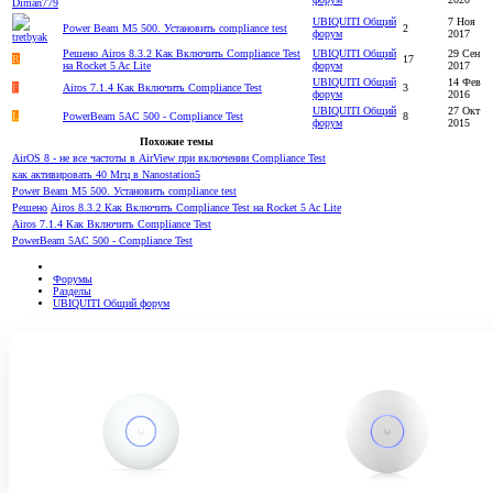
UBIQUITI Общий
7 Ноя
Power Beam M5 500. Установить compliance test
2
форум
2017
Решено
Airos 8.3.2 Как Включить Compliance Test
UBIQUITI Общий
29 Сен
R
17
на Rocket 5 Ac Lite
форум
2017
UBIQUITI Общий
14 Фев
F
Airos 7.1.4 Как Включить Compliance Test
3
форум
2016
UBIQUITI Общий
27 Окт
L
PowerBeam 5AC 500 - Compliance Test
8
форум
2015
Похожие темы
AirOS 8 - не все частоты в AirView при включении Compliance Test
как активировать 40 Мгц в Nanostation5
Power Beam M5 500. Установить compliance test
Решено
Airos 8.3.2 Как Включить Compliance Test на Rocket 5 Ac Lite
Airos 7.1.4 Как Включить Compliance Test
PowerBeam 5AC 500 - Compliance Test
Форумы
Разделы
UBIQUITI Общий форум