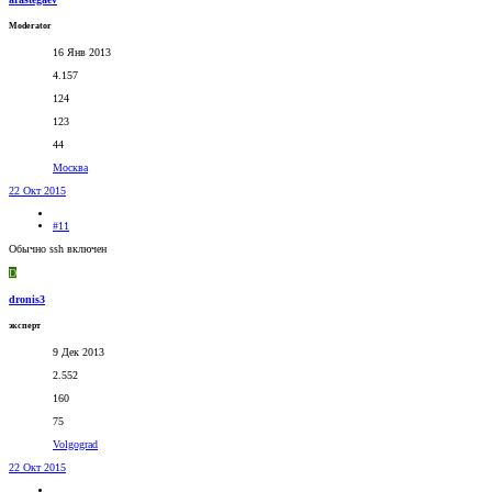
Moderator
16 Янв 2013
4.157
124
123
44
Москва
22 Окт 2015
#11
Обычно ssh включен
D
dronis3
эксперт
9 Дек 2013
2.552
160
75
Volgograd
22 Окт 2015