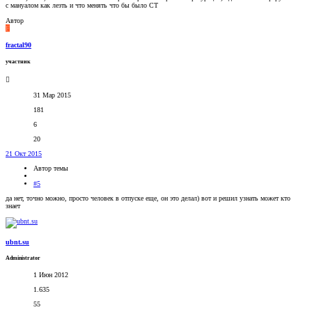
с мануалом как лезть и что менять что бы было СТ
Автор
F
fractal90
участник
31 Мар 2015
181
6
20
21 Окт 2015
Автор темы
#5
да нет, точно можно, просто человек в отпуске еще, он это делал) вот и решил узнать может кто
знает
ubnt.su
Administrator
1 Июн 2012
1.635
55