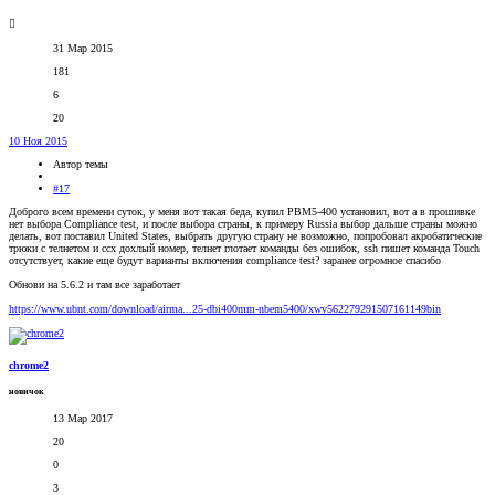
31 Мар 2015
181
6
20
10 Ноя 2015
Автор темы
#17
Доброго всем времени суток, у меня вот такая беда, купил PBM5-400 установил, вот а в прошивке
нет выбора Compliance test, и после выбора страны, к примеру Russia выбор дальше страны можно
делать, вот поставил United States, выбрать другую страну не возможно, попробовал акробатические
трюки с телнетом и ссх дохлый номер, телнет глотает команды без ошибок, ssh пишет команда Touch
отсутствует, какие еще будут варианты включения compliance test? заранее огромное спасибо
Обнови на 5.6.2 и там все заработает
https://www.ubnt.com/download/airma...25-dbi400mm-nbem5400/xwv562279291507161149bin
chrome2
новичок
13 Мар 2017
20
0
3