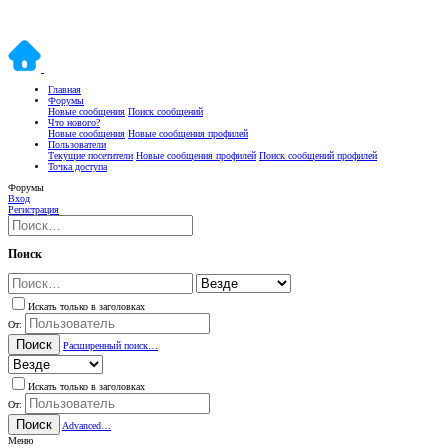
Главная
Форумы
Новые сообщения
Поиск сообщений
Что нового?
Новые сообщения
Новые сообщения профилей
Пользователи
Текущие посетители
Новые сообщения профилей
Поиск сообщений профилей
Точка доступа
Форумы
Вход
Регистрация
Поиск
Искать только в заголовках
От:
Поиск
Расширенный поиск…
Искать только в заголовках
От:
Поиск
Advanced…
Меню