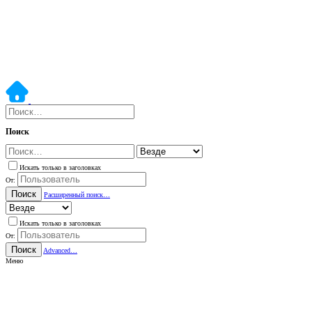
Поиск
Искать только в заголовках
От:
Поиск
Расширенный поиск…
Искать только в заголовках
От:
Поиск
Advanced…
Меню