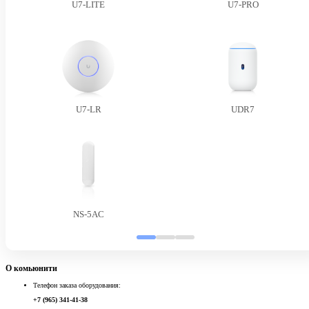
U7-LITE
U7-PRO
U7-LR
UDR7
NS-5AC
О комьюнити
Телефон заказа оборудования:
+7 (965) 341-41-38