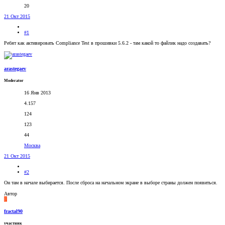
20
21 Окт 2015
#1
Ребят как активировать Compliance Test в прошивки 5.6.2 - там какой то файлик надо создавать?
arastegaev
Moderator
16 Янв 2013
4.157
124
123
44
Москва
21 Окт 2015
#2
Он там в начале выбирается. После сброса на начальном экране в выборе страны должен появиться.
Автор
F
fractal90
участник