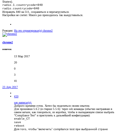
States).
radio.1.countrycode=840
radio.countrycode=840
Исправить 840 на 511, сохраниться и перезагрузиться.
Настройки не слетят. Много раз приходилось так выкручиваться.
Реакции:
На это отреагировал(а)
chrome2
chrome2
новичок
13 Мар 2017
20
0
3
41
23 Апр 2017
#20
sap написал(а):
Доброго времени суток. Хотел бы поделиться своим опытом.
Для прошивки 5.6.2 (и старше 5.5.6): через ssh команды (обычно настраиваю в
самом начале, как говориться, из коробки, чтобы в выпадающем списке выбрать
"Compliance Test" и приступить к дальнейшей конфигурации):
enable_CT
save
reboot
Для того, чтобы "включить" compliance test при выбранной стране