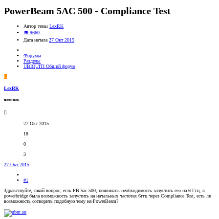
PowerBeam 5AC 500 - Compliance Test
Автор темы
LexRK
👁 9660
Дата начала
27 Окт 2015
Форумы
Разделы
UBIQUITI Общий форум
L
LexRK
новичок
27 Окт 2015
18
0
3
27 Окт 2015
#1
Здравствуйте, такой вопрос, есть PB 5ac 500, появилась необходимость запустить его на 6 Ггц, в
powerbridge была возможность запустить на начальных частотах 6ггц через Compliance Test, есть ли
возможность сотворить подобную тему на PowerBeam?