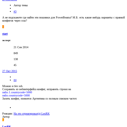
Автор темы
#3
А не подскажете где найти эти пошивки для PowerBeama? М.Б. есть какие нибудь варианты с правкой
конфигов через ссш?
S
start
эксперт
21 Сен 2014
849
138
45
27 Окт 2015
#4
Можно и без ssh.
Сохранить из вебинтерфейса конфиг, исправить строки на
radio.1.countrycode=5000
radio.countrycode=5000
Залить конфиг, появится Аргентина со полным списком частот.
Реакции:
На это отреагировал(а)
LexRK
Автор
L
LexRK