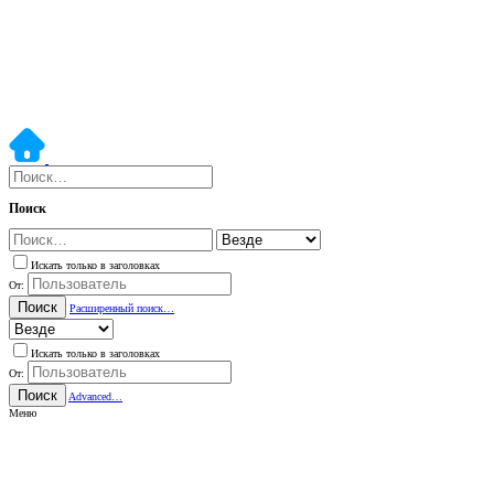
Поиск
Искать только в заголовках
От:
Поиск
Расширенный поиск…
Искать только в заголовках
От:
Поиск
Advanced…
Меню