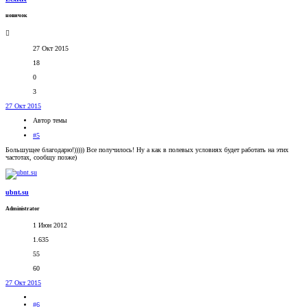
новичок
27 Окт 2015
18
0
3
27 Окт 2015
Автор темы
#5
Большущее благодарю!))))) Все получилось! Ну а как в полевых условиях будет работать на этих
частотах, сообщу позже)
ubnt.su
Administrator
1 Июн 2012
1.635
55
60
27 Окт 2015
#6