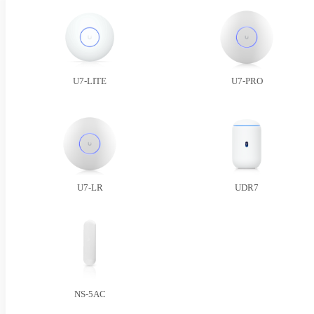
U7-LITE
U7-PRO
U7-LR
UDR7
NS-5AC