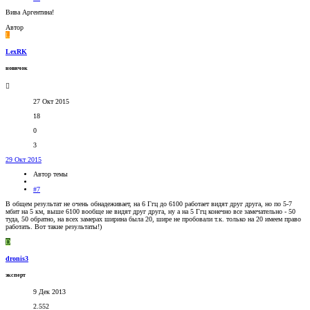
Вива Аргентина!
Автор
L
LexRK
новичок
27 Окт 2015
18
0
3
29 Окт 2015
Автор темы
#7
В общем результат не очень обнадеживает, на 6 Ггц до 6100 работает видят друг друга, но по 5-7
мбит на 5 км, выше 6100 вообще не видят друг друга, ну а на 5 Ггц конечно все замечательно - 50
туда, 50 обратно, на всех замерах ширина была 20, шире не пробовали т.к. только на 20 имеем право
работать. Вот такие результаты!)
D
dronis3
эксперт
9 Дек 2013
2.552