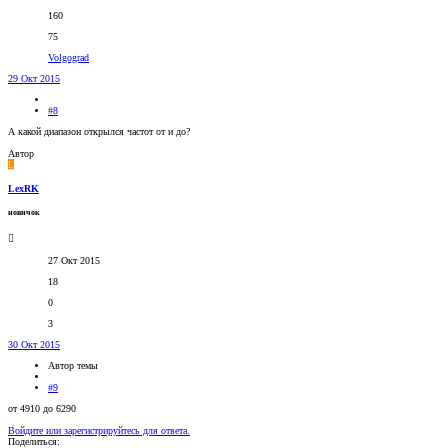
160
75
Volgograd
29 Окт 2015
#8
А какой диапазон открылся частот от и до?
Автор
L
LexRK
новичок
27 Окт 2015
18
0
3
30 Окт 2015
Автор темы
#9
от 4910 до 6290
Войдите или зарегистрируйтесь для ответа.
Поделиться: