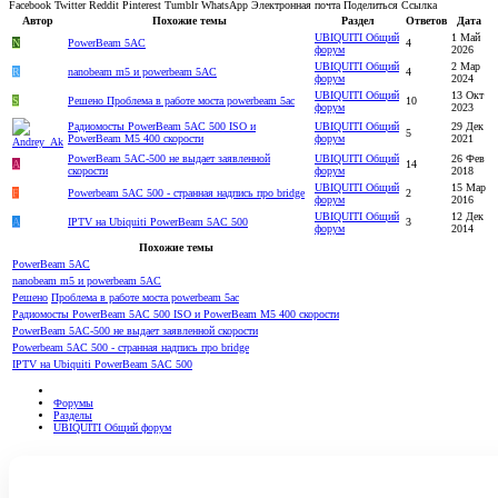
Facebook
Twitter
Reddit
Pinterest
Tumblr
WhatsApp
Электронная почта
Поделиться
Ссылка
Автор
Похожие темы
Раздел
Ответов
Дата
UBIQUITI Общий
1 Май
N
PowerBeam 5AC
4
форум
2026
UBIQUITI Общий
2 Мар
R
nanobeam m5 и powerbeam 5AC
4
форум
2024
UBIQUITI Общий
13 Окт
S
Решено
Проблема в работе моста powerbeam 5ac
10
форум
2023
Радиомосты PowerBeam 5AC 500 ISO и
UBIQUITI Общий
29 Дек
5
PowerBeam M5 400 скорости
форум
2021
PowerBeam 5AC-500 не выдает заявленной
UBIQUITI Общий
26 Фев
A
14
скорости
форум
2018
UBIQUITI Общий
15 Мар
F
Powerbeam 5AC 500 - странная надпись про bridge
2
форум
2016
UBIQUITI Общий
12 Дек
A
IPTV на Ubiquiti PowerBeam 5AC 500
3
форум
2014
Похожие темы
PowerBeam 5AC
nanobeam m5 и powerbeam 5AC
Решено
Проблема в работе моста powerbeam 5ac
Радиомосты PowerBeam 5AC 500 ISO и PowerBeam M5 400 скорости
PowerBeam 5AC-500 не выдает заявленной скорости
Powerbeam 5AC 500 - странная надпись про bridge
IPTV на Ubiquiti PowerBeam 5AC 500
Форумы
Разделы
UBIQUITI Общий форум