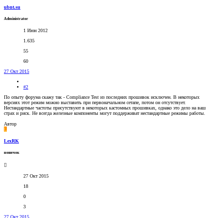
ubnt.su
Administrator
1 Июн 2012
1.635
55
60
27 Окт 2015
#2
По опыту форума скажу так - Compliance Test из последних прошивок исключен. В некоторых
версиях этот режим можно выставить при первоначальном сетапе, потом он отсутствует.
Нестандартные частоты присутствуют в некоторых кастомных прошивках, однако это дело на ваш
страх и риск. Не всегда железные компоненты могут поддерживат нестандартные режимы работы.
Автор
L
LexRK
новичок
27 Окт 2015
18
0
3
27 Окт 2015