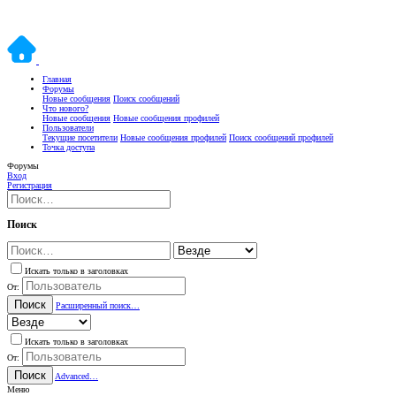
Главная
Форумы
Новые сообщения
Поиск сообщений
Что нового?
Новые сообщения
Новые сообщения профилей
Пользователи
Текущие посетители
Новые сообщения профилей
Поиск сообщений профилей
Точка доступа
Форумы
Вход
Регистрация
Поиск
Искать только в заголовках
От:
Поиск
Расширенный поиск…
Искать только в заголовках
От:
Поиск
Advanced…
Меню