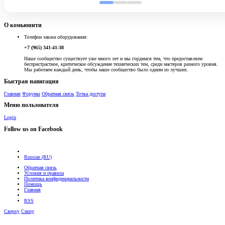
О комьюнити
Телефон заказа оборудования:
+7 (965) 341-41-38
Наше сообщество существует уже много лет и мы гордимся тем, что предоставляем
беспристрастное, критическое обсуждение технических тем, среди мастеров разного уровня.
Мы работаем каждый день, чтобы наше сообщество было одним из лучших.
Быстрая навигация
Главная
Форумы
Обратная связь
Точка доступа
Меню пользователя
Login
Follow us on Facebook
Russian (RU)
Обратная связь
Условия и правила
Политика конфиденциальности
Помощь
Главная
RSS
Сверху
Снизу