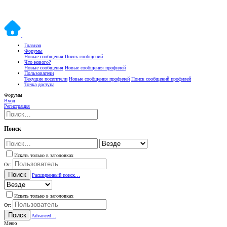
Главная
Форумы
Новые сообщения
Поиск сообщений
Что нового?
Новые сообщения
Новые сообщения профилей
Пользователи
Текущие посетители
Новые сообщения профилей
Поиск сообщений профилей
Точка доступа
Форумы
Вход
Регистрация
Поиск
Искать только в заголовках
От:
Поиск
Расширенный поиск…
Искать только в заголовках
От:
Поиск
Advanced…
Меню