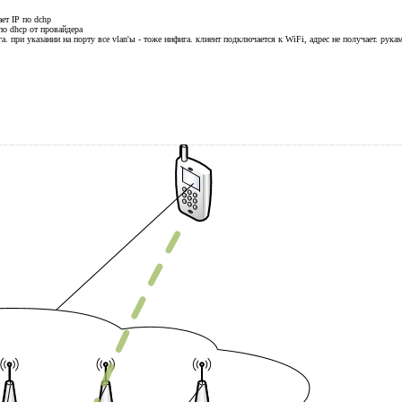
ет IP по dchp
по dhcp от провайдера
а. при указании на порту все vlan'ы - тоже нифига. клиент подключается к WiFi, адрес не получает. рука