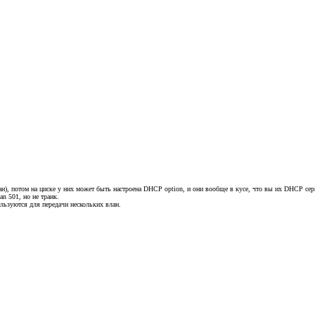
влан), потом на циске у них может быть настроена DHCP option, и они вообще в кусе, что вы их DHCP сер
n 501, но не транк.
ользуются для передачи нескольких влан.