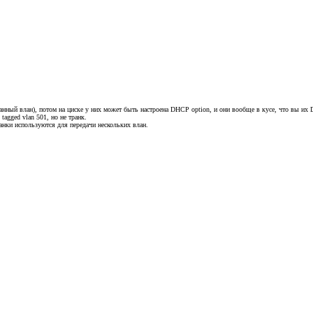
рованный влан), потом на циске у них может быть настроена DHCP option, и они вообще в кусе, что вы их
agged vlan 501, но не транк.
ранки используются для передачи нескольких влан.