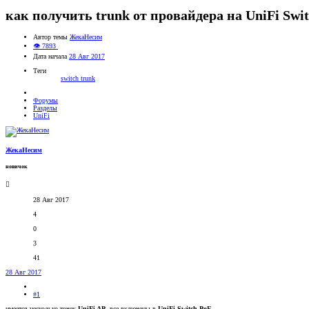
как получить trunk от провайдера на UniFi Swit
Автор темы
ЖекаНесим
👁 7893
Дата начала
28 Авг 2017
Теги
switch
trunk
Форумы
Разделы
UniFi
ЖекаНесим
новичок
28 Авг 2017
4
0
3
41
28 Авг 2017
#1
имеется несколько точек
UniFi AP
, все включены в
UniFi Switch PoE