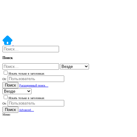
Поиск
Искать только в заголовках
От:
Поиск
Расширенный поиск…
Искать только в заголовках
От:
Поиск
Advanced…
Меню