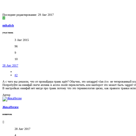
Последнее редактирование:
29 Авг 2017
M
mihalich
участник
3 Авг 2015
96
9
10
28 Авг 2017
#2
А с чего вы решили, что от провайдера транк идёт? Обычно, это untagged vlan (т.е. не тегированный 
Попробуйте на юнифай свиче аплинк в access mode переключить.или наоборот это может быть tagged vla
В настройках юнифай нет нигде про транк потому что это терминология циско, как правило транки исп
Автор
ЖекаНесим
новичок
28 Авг 2017
4