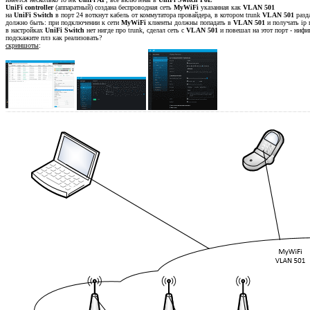
UniFi controller
(аппаратный) создана беспроводная сеть
MyWiFi
указанная как
VLAN 501
на
UniFi Switch
в порт 24 воткнут кабель от коммутатора провайдера, в котором trunk
VLAN 501
разда
должно быть: при подключении к сети
MyWiFi
клиенты должны попадать в
VLAN
501
и получать ip 
в настройках
UniFi Switch
нет нигде про trunk, сделал сеть с
VLAN 501
и повешал на этот порт - нифиг
подскажите плз как реализовать?
скриншоты
: