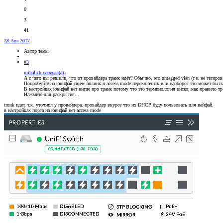
0
3
41
28 Авг 2017
Автор темы
#3
mihalich написал(а):
А с чего вы решили, что от провайдера транк идёт? Обычно, это untagged vlan (т.е. не теги
Попробуйте на юнифай свиче аплинк в access mode переключить.или наоборот это может быть t
В настройках юнифай нет нигде про транк потому что это терминология циско, как правило т
Нажмите для раскрытия...
trunk идет, т.к. уточнил у провайдера. провайдер вкурсе что их DHCP буду пользовать для вайфай.
в настройках порта на юнифай нет access mode