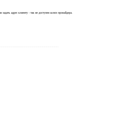
ми задать адрес клиенту - так не доступен шлюз провайдера.