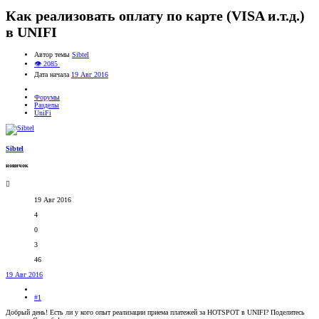
Как реализовать оплату по карте (VISA и.т.д.)
в UNIFI
Автор темы
Sibtel
👁 2085
Дата начала
19 Авг 2016
Форумы
Разделы
UniFi
Sibtel
новичок
19 Авг 2016
4
0
3
46
19 Авг 2016
#1
Добрый день! Есть ли у кого опыт реализации приема платежей за HOTSPOT в UNIFI? Поделитесь