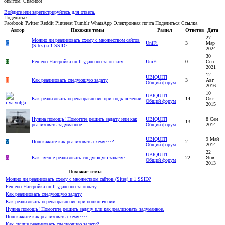
опытом. Спасибо!
Войдите или зарегистрируйтесь для ответа.
Поделиться:
Facebook
Twitter
Reddit
Pinterest
Tumblr
WhatsApp
Электронная почта
Поделиться
Ссылка
Автор
Похожие темы
Раздел
Ответов
Дата
27
Можно ли реализовать схему с множеством сайтов
C
UniFi
3
Мар
(Sites) и 1 SSID?
2024
30
O
Решено
Настройка unifi удаленно за оплату.
UniFi
0
Сен
2021
12
UBIQUITI
H
Как реализовать следующую задачу
3
Авг
Общий форум
2016
10
UBIQUITI
Как реализовать перенаправление при подключении.
14
Окт
Общий форум
2015
Нужна помощь! Помогите решить задачу или как
UBIQUITI
8 Сен
13
реализовать задуманное.
Общий форум
2014
UBIQUITI
9 Май
V
Подскажите как реализовать схему????
2
Общий форум
2014
22
UBIQUITI
A
Как лучше реализовать следующую задачу?
22
Янв
Общий форум
2013
Похожие темы
Можно ли реализовать схему с множеством сайтов (Sites) и 1 SSID?
Решено
Настройка unifi удаленно за оплату.
Как реализовать следующую задачу
Как реализовать перенаправление при подключении.
Нужна помощь! Помогите решить задачу или как реализовать задуманное.
Подскажите как реализовать схему????
Как лучше реализовать следующую задачу?