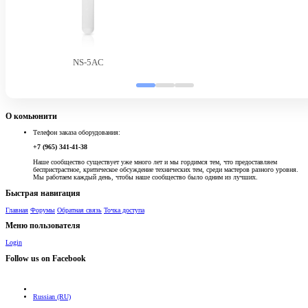
NS-5AC
О комьюнити
Телефон заказа оборудования:
+7 (965) 341-41-38
Наше сообщество существует уже много лет и мы гордимся тем, что предоставляем
беспристрастное, критическое обсуждение технических тем, среди мастеров разного уровня.
Мы работаем каждый день, чтобы наше сообщество было одним из лучших.
Быстрая навигация
Главная
Форумы
Обратная связь
Точка доступа
Меню пользователя
Login
Follow us on Facebook
Russian (RU)