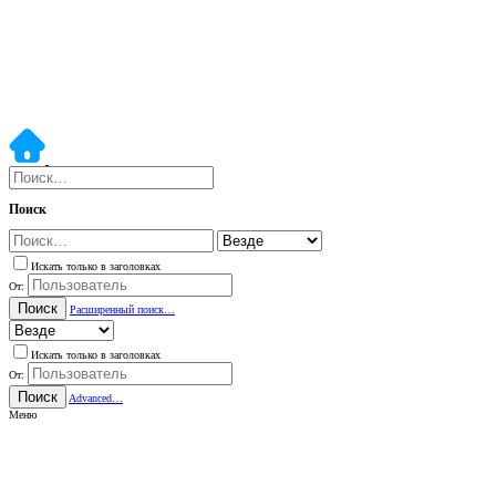
Поиск
Искать только в заголовках
От:
Поиск
Расширенный поиск…
Искать только в заголовках
От:
Поиск
Advanced…
Меню