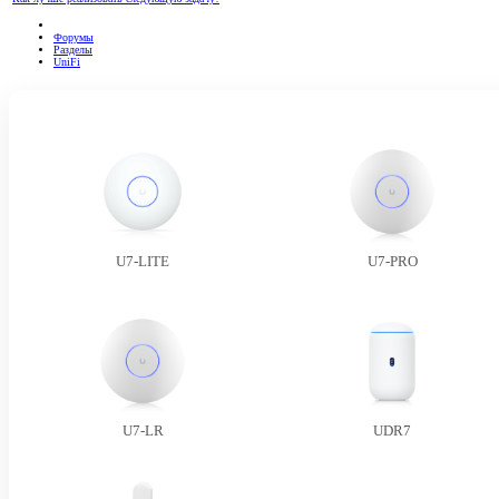
Форумы
Разделы
UniFi
U7-LITE
U7-PRO
U7-LR
UDR7