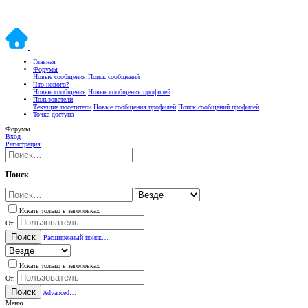
Главная
Форумы
Новые сообщения
Поиск сообщений
Что нового?
Новые сообщения
Новые сообщения профилей
Пользователи
Текущие посетители
Новые сообщения профилей
Поиск сообщений профилей
Точка доступа
Форумы
Вход
Регистрация
Поиск
Искать только в заголовках
От:
Поиск
Расширенный поиск…
Искать только в заголовках
От:
Поиск
Advanced…
Меню