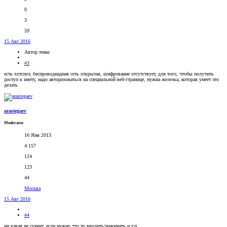
0
3
59
15 Авг 2016
Автор темы
#3
есть хотспот, беспроводнадная сеть открытая, шифрование отсутствует, для того, чтобы получить
доступ к инету, надо авторизоваться на специальной веб-странице, нужна железка, которая умеет это
делать
arastegaev
Moderator
16 Янв 2013
4.157
124
123
44
Москва
15 Авг 2016
#4
ни какая не сумеет, если нужно что то вводить/нажимать и т.п.