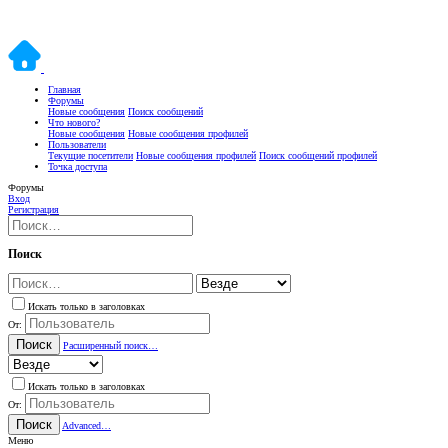
Главная
Форумы
Новые сообщения
Поиск сообщений
Что нового?
Новые сообщения
Новые сообщения профилей
Пользователи
Текущие посетители
Новые сообщения профилей
Поиск сообщений профилей
Точка доступа
Форумы
Вход
Регистрация
Поиск
Искать только в заголовках
От:
Поиск
Расширенный поиск…
Искать только в заголовках
От:
Поиск
Advanced…
Меню