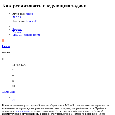
Как реализовать следующую задачу
Автор темы
hambo
👁 2819
Дата начала
12 Авг 2016
Форумы
Разделы
UBIQUITI Общий форум
H
hambo
новичок
12 Авг 2016
2
0
3
59
12 Авг 2016
#1
В жилом комплексе развернута wifi сеть на оборудовании Mikrotik, сеть открыта, но периодически
выкидывает на страничку авторизации, где надо ввести пароль, который не меняется. Требуется
установить
точку доступа
наружного исполнения (wifi стабильно работает только на балконе)
с
автоматической авторизацией
, к которой будет подключена IP камера по витой паре. Также