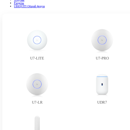
Разделы
UBIQUITI Общий форум
U7-LITE
U7-PRO
U7-LR
UDR7