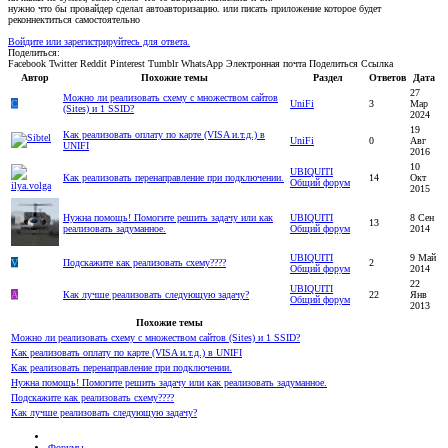
нужно что бы провайдер сделал автоавторизацию. или писать приложение которое будет
реконнектиться самостоятельно
Войдите или зарегистрируйтесь для ответа.
Поделиться:
Facebook
Twitter
Reddit
Pinterest
Tumblr
WhatsApp
Электронная почта
Поделиться
Ссылка
Автор
Похожие темы
Раздел
Ответов
Дата
27
Можно ли реализовать схему с множеством сайтов
C
UniFi
3
Мар
(Sites) и 1 SSID?
2024
19
Как реализовать оплату по карте (VISA и.т.д.) в
UniFi
0
Авг
UNIFI
2016
10
UBIQUITI
Как реализовать перенаправление при подключении.
14
Окт
Общий форум
2015
Нужна помощь! Помогите решить задачу или как
UBIQUITI
8 Сен
13
реализовать задуманное.
Общий форум
2014
UBIQUITI
9 Май
V
Подскажите как реализовать схему????
2
Общий форум
2014
22
UBIQUITI
A
Как лучше реализовать следующую задачу?
22
Янв
Общий форум
2013
Похожие темы
Можно ли реализовать схему с множеством сайтов (Sites) и 1 SSID?
Как реализовать оплату по карте (VISA и.т.д.) в UNIFI
Как реализовать перенаправление при подключении.
Нужна помощь! Помогите решить задачу или как реализовать задуманное.
Подскажите как реализовать схему????
Как лучше реализовать следующую задачу?
Форумы