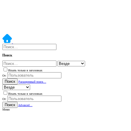
Поиск
Искать только в заголовках
От:
Поиск
Расширенный поиск…
Искать только в заголовках
От:
Поиск
Advanced…
Меню