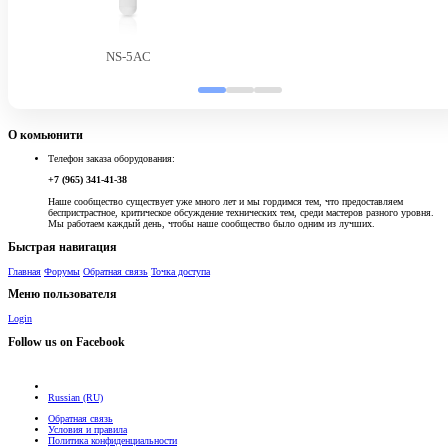
NS-5AC
О комьюнити
Телефон заказа оборудования:
+7 (965) 341-41-38
Наше сообщество существует уже много лет и мы гордимся тем, что предоставляем
беспристрастное, критическое обсуждение технических тем, среди мастеров разного уровня.
Мы работаем каждый день, чтобы наше сообщество было одним из лучших.
Быстрая навигация
Главная
Форумы
Обратная связь
Точка доступа
Меню пользователя
Login
Follow us on Facebook
Russian (RU)
Обратная связь
Условия и правила
Политика конфиденциальности