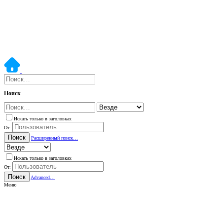
Поиск
Искать только в заголовках
От:
Поиск
Расширенный поиск…
Искать только в заголовках
От:
Поиск
Advanced…
Меню