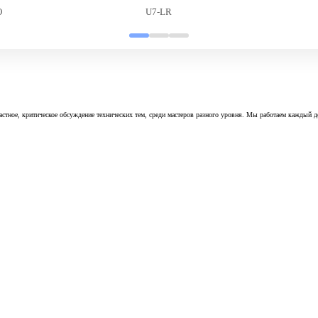
O
U7-LR
астное, критическое обсуждение технических тем, среди мастеров разного уровня. Мы работаем каждый