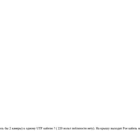
лось бы 2 камеры) к одному UTP кабелю ? ( 220 вольт поблизости нету). На крышу выходит Poe кабель на