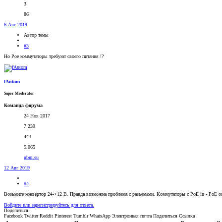
3
86
6 Авг 2019
Автор темы
#3
Но Poe коммутаторы требуют своего питания !?
fAntom
Super Moderator
Команда форума
24 Ноя 2017
7.239
443
5.065
ubnt.su
12 Авг 2019
#4
Возьмите конвертор 24->12 В. Правда возможна проблема с разъемами. Коммутаторы с PoE in - PoE out
Войдите или зарегистрируйтесь для ответа.
Поделиться:
Facebook
Twitter
Reddit
Pinterest
Tumblr
WhatsApp
Электронная почта
Поделиться
Ссылка