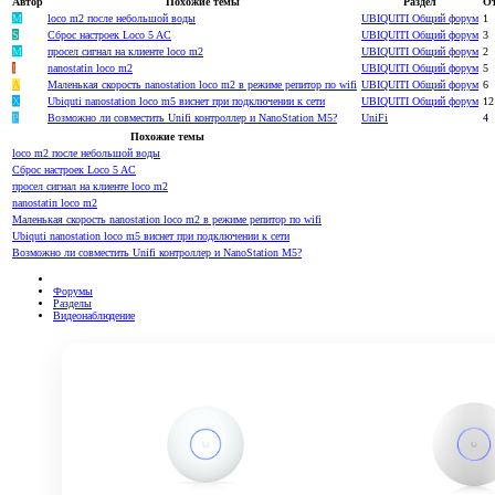
Автор
Похожие темы
Раздел
От
M
loco m2 после небольшой воды
UBIQUITI Общий форум
1
S
Сброс настроек Loco 5 AC
UBIQUITI Общий форум
3
M
просел сигнал на клиенте loco m2
UBIQUITI Общий форум
2
I
nanostatin loco m2
UBIQUITI Общий форум
5
A
Маленькая скорость nanostation loco m2 в режиме репитор по wifi
UBIQUITI Общий форум
6
Х
Ubiquti nanostation loco m5 виснет при подключении к сети
UBIQUITI Общий форум
12
P
Возможно ли совместить Unifi контроллер и NanoStation M5?
UniFi
4
Похожие темы
loco m2 после небольшой воды
Сброс настроек Loco 5 AC
просел сигнал на клиенте loco m2
nanostatin loco m2
Маленькая скорость nanostation loco m2 в режиме репитор по wifi
Ubiquti nanostation loco m5 виснет при подключении к сети
Возможно ли совместить Unifi контроллер и NanoStation M5?
Форумы
Разделы
Видеонаблюдение