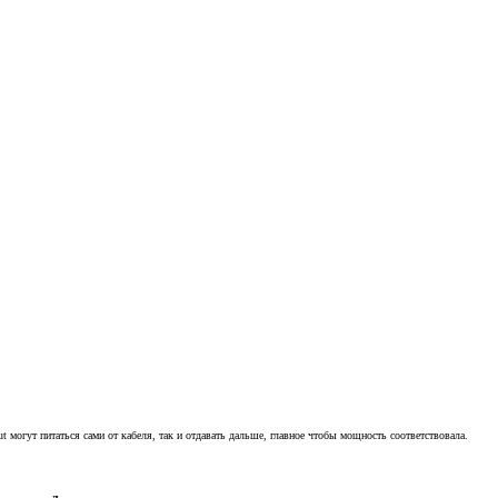
 могут питаться сами от кабеля, так и отдавать дальше, главное чтобы мощность соответствовала.