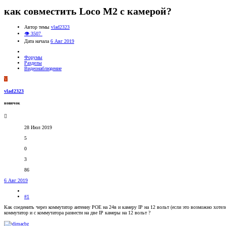
как совместить Loco M2 c камерой?
Автор темы
vlad2323
👁 3507
Дата начала
6 Авг 2019
Форумы
Разделы
Видеонаблюдение
V
vlad2323
новичок
28 Июл 2019
5
0
3
86
6 Авг 2019
#1
Как соеденить через коммутатор антенну POE на 24в и камеру IP на 12 вольт (если это возможно хоте
коммутатор и с коммутатора развести на две IP камеры на 12 вольт ?