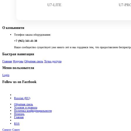
U7-LITE
U7-PR
О комьюнити
Телефон заказа оборудования:
+7 (965) 341-41-38
Наше сообщество существует уже много лет и мы гордимся тем, что предоставляем беспристр
Быстрая навигация
Главная
Форумы
Обратная связь
Точка доступа
Меню пользователя
Login
Follow us on Facebook
Russian (RU)
Обратная связь
Условия и правила
Политика конфиденциальности
Помощь
Главная
RSS
Сверху
Снизу