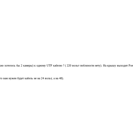
ожно хотелось бы 2 камеры) к одному UTP кабелю ? ( 220 вольт поблизости нету). На крышу выходит Poe
о вам нужен будет кабель не на 24 вольт, а на 48).