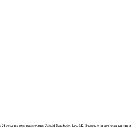
 24 вольт и к нему подключается Ubiquiti NanoStation Loco M2. Возможно ли этот конец запитать в