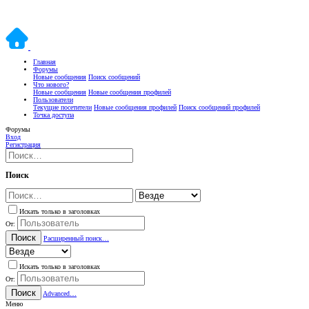
Главная
Форумы
Новые сообщения
Поиск сообщений
Что нового?
Новые сообщения
Новые сообщения профилей
Пользователи
Текущие посетители
Новые сообщения профилей
Поиск сообщений профилей
Точка доступа
Форумы
Вход
Регистрация
Поиск
Искать только в заголовках
От:
Поиск
Расширенный поиск…
Искать только в заголовках
От:
Поиск
Advanced…
Меню