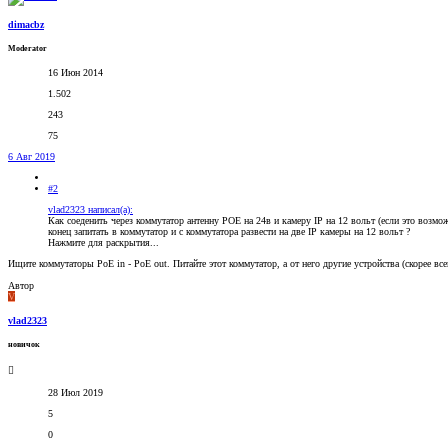
dimacbz
Moderator
16 Июн 2014
1.502
243
75
6 Авг 2019
#2
vlad2323 написал(а):
Как соеденить через коммутатор антенну POE на 24в и камеру IP на 12 вольт (если это возм
конец запитать в коммутатор и с коммутатора развести на две IP камеры на 12 вольт ?
Нажмите для раскрытия...
Ищите коммутаторы PoE in - PoE out. Питайте этот коммутатор, а от него другие устройства (скорее всег
Автор
V
vlad2323
новичок
28 Июл 2019
5
0