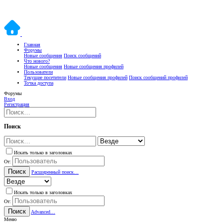
Главная
Форумы
Новые сообщения
Поиск сообщений
Что нового?
Новые сообщения
Новые сообщения профилей
Пользователи
Текущие посетители
Новые сообщения профилей
Поиск сообщений профилей
Точка доступа
Форумы
Вход
Регистрация
Поиск
Искать только в заголовках
От:
Поиск
Расширенный поиск…
Искать только в заголовках
От:
Поиск
Advanced…
Меню