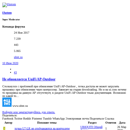
fAntom
Super Moderator
Команда форума
24 Ноя 2017
7.239
443
5.065
ubnt.su
10 Июн 2020
#3
Не обновляется UniFi AP-Outdoor
Столкнулся с проблемой при обновление UniFi AP-Outdoor , точка доступа не может загрузить
прошивку при обновлении через контроллер. Зависает на стадии downloading. Но и на ui.com почему
то прошивка на данную AP отсутствует, в разделе UniFi AP-Outdoor тоько документация. Возможно
по какой то...
www.ubnt.su
Войдите или зарегистрируйтесь для ответа.
Поделиться:
Facebook
Twitter
Reddit
Pinterest
Tumblr
WhatsApp
Электронная почта
Поделиться
Ссылка
Автор
Похожие темы
Раздел
Ответов
Дата
UBIQUITI Общий
26 Мар
N
точки U7-LR не отображаются на контролере
1