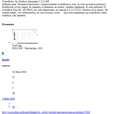
Устройство Ap Outdoor прошивка 1.3.3.469
Добрый день. Возникла проблема с подключением устройства в сеть, (в сети не использовалась)
Контролер уст-во видит, но принять и обновить не может: ошибка принятия. В сети работает 10
устройств (Ap-LR, AP-PRO), все они обновились до версии 4.3.13.11253. Outdoor ни в какую. На
скрине видно, что обновляется, но уже больше суток.... при этом индикатор на устройстве горит
зелёным, как принята.
Вложения
Unifi.jpg
659,6 KB · Просмотры: 610
L
llcoolg
новичок
24 Июн 2016
12
2
3
39
5 Июн 2020
#2
http://www.ubnt.su/forum/threads/vn...rojstv-picom2-uap-uap-ac-uap-ac-outdoor.7419/