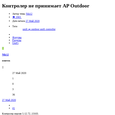
Контролер не принимает AP Outdoor
Автор темы
Nik12
👁 1903
Дата начала
27 Май 2020
Теги
unifi ap outdoor
unifi controller
Форумы
Разделы
UniFi
N
Nik12
новичок
27 Май 2020
1
0
3
36
27 Май 2020
#1
Контролер версия 5.12.72_13103.