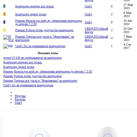
форум
2026
17 Мар
S
Контролер потерял все точки.
UniFi
6
2023
6 Мар
C
Контролер теряет точки
UniFi
2
2023
Решено
Используя unifi ap, обновление контролера
19 Авг
L
UniFi
8
до версии 7.2.92
2022
UBIQUITI Общий
29 Окт
В
Решено
Робота точек доступа без контролера
2
форум
2021
Решено
Тарелки все ушли в "Неактивные" на
UBIQUITI Общий
7 Июн
4
контролере
форум
2021
4 Сен
UniFi SG не принимается контролером
UniFi
1
2017
Похожие темы
точки U7-LR не отображаются на контролере
Контролер потерял все точки.
Контролер теряет точки
Решено
Используя unifi ap, обновление контролера до версии 7.2.92
Решено
Робота точек доступа без контролера
Решено
Тарелки все ушли в "Неактивные" на контролере
UniFi SG не принимается контролером
Форумы
Разделы
UniFi