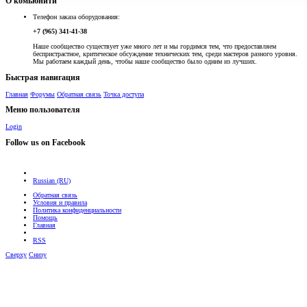
О комьюнити
Телефон заказа оборудования:
+7 (965) 341-41-38
Наше сообщество существует уже много лет и мы гордимся тем, что предоставляем
беспристрастное, критическое обсуждение технических тем, среди мастеров разного уровня.
Мы работаем каждый день, чтобы наше сообщество было одним из лучших.
Быстрая навигация
Главная
Форумы
Обратная связь
Точка доступа
Меню пользователя
Login
Follow us on Facebook
Russian (RU)
Обратная связь
Условия и правила
Политика конфиденциальности
Помощь
Главная
RSS
Сверху
Снизу