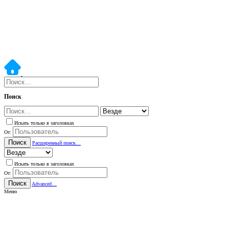
Поиск
Искать только в заголовках
От:
Поиск
Расширенный поиск…
Искать только в заголовках
От:
Поиск
Advanced…
Меню