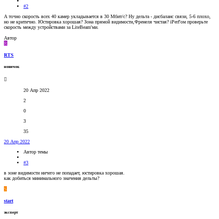
#2
А точно скорость всех 40 камер укладывается в 30 Мбит/с? Ну дельта - дисбаланс связи, 5-6 плохо,
но не критично. Юстировка хорошая? Зона прямой видимости,Френеля чистая? iPerf'ом проверьте
скорость между устройствами за LiteBeam'ми.
Автор
R
RTS
новичок
20 Апр 2022
2
0
3
35
20 Апр 2022
Автор темы
#3
в зоне видимости ничего не попадает, юстировка хорошая.
как добиться минимального значения дельты?
S
start
эксперт