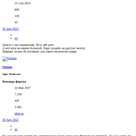
21 Сен 2014
849
138
45
20 Апр 2022
#4
Дельта у вас нормальная. Не в ней дело.
А вот шум на канале большой. Надо уходить на другую частоту.
Ширину лучше 40 поставить для такого количества камер.
fAntom
Super Moderator
Команда форума
24 Ноя 2017
7.239
443
5.065
ubnt.su
20 Апр 2022
#5
Раз она прыгает значит есть непостоянная помеха (про зону Френеля не ответили). Да и не особо эта