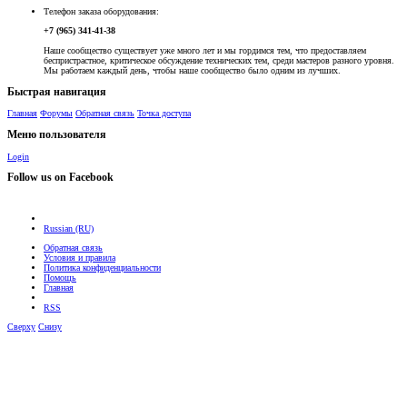
Телефон заказа оборудования:
+7 (965) 341-41-38
Наше сообщество существует уже много лет и мы гордимся тем, что предоставляем
беспристрастное, критическое обсуждение технических тем, среди мастеров разного уровня.
Мы работаем каждый день, чтобы наше сообщество было одним из лучших.
Быстрая навигация
Главная
Форумы
Обратная связь
Точка доступа
Меню пользователя
Login
Follow us on Facebook
Russian (RU)
Обратная связь
Условия и правила
Политика конфиденциальности
Помощь
Главная
RSS
Сверху
Снизу