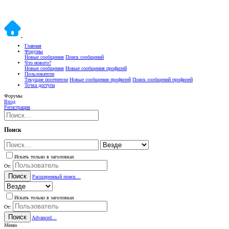
Главная
Форумы
Новые сообщения
Поиск сообщений
Что нового?
Новые сообщения
Новые сообщения профилей
Пользователи
Текущие посетители
Новые сообщения профилей
Поиск сообщений профилей
Точка доступа
Форумы
Вход
Регистрация
Поиск
Искать только в заголовках
От:
Поиск
Расширенный поиск…
Искать только в заголовках
От:
Поиск
Advanced…
Меню