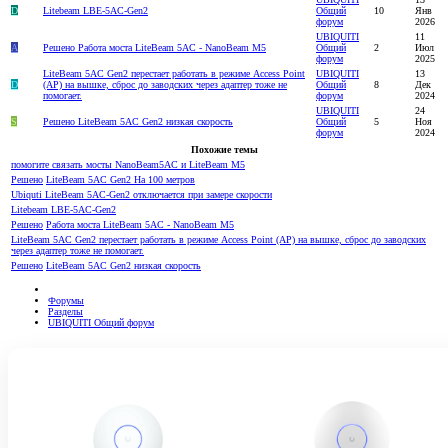
D
Litebeam LBE-5AC-Gen2
Общий
10
Янв
форум
2026
UBIQUITI
11
A
Решено
Работа моста LiteBeam 5AC - NanoBeam M5
Общий
2
Июл
форум
2025
LiteBeam 5AC Gen2 перестает работать в режиме Access Point
UBIQUITI
13
D
(AP) на вышке, сброс до заводских через адаптер тоже не
Общий
8
Дек
помогает.
форум
2024
UBIQUITI
24
S
Решено
LiteBeam 5AC Gen2 низкая скорость
Общий
5
Ноя
форум
2024
Похожие темы
помогите связать мосты NanoBeam5AC и LiteBeam M5
Решено
LiteBeam 5AC Gen2 На 100 метров
Ubiquti LiteBeam 5AC-Gen2 отключается при замере скорости
Litebeam LBE-5AC-Gen2
Решено
Работа моста LiteBeam 5AC - NanoBeam M5
LiteBeam 5AC Gen2 перестает работать в режиме Access Point (AP) на вышке, сброс до заводских
через адаптер тоже не помогает.
Решено
LiteBeam 5AC Gen2 низкая скорость
Форумы
Разделы
UBIQUITI Общий форум