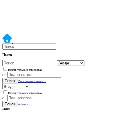
Поиск
Искать только в заголовках
От:
Поиск
Расширенный поиск…
Искать только в заголовках
От:
Поиск
Advanced…
Меню