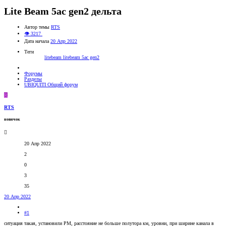
Lite Beam 5ac gen2 дельта
Автор темы
RTS
👁 3217
Дата начала
20 Апр 2022
Теги
litebeam
litebeam 5ac gen2
Форумы
Разделы
UBIQUITI Общий форум
R
RTS
новичок
20 Апр 2022
2
0
3
35
20 Апр 2022
#1
ситуация такая, установили РМ, расстояние не больше полутора км, уровни, при ширине канала в