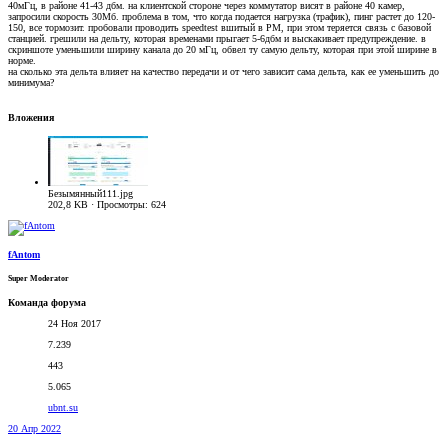
40мГц, в районе 41-43 дбм. на клиентской стороне через коммутатор висят в районе 40 камер,
запросили скорость 30Мб. проблема в том, что когда подается нагрузка (трафик), пинг растет до 120-
150, все тормозит. пробовали проводить speedtest вшитый в РМ, при этом теряется связь с базовой
станцией. грешили на дельту, которая временами прыгает 5-6дбм и выскакивает предупреждение. в
скриншоте уменьшили ширину канала до 20 мГц, обвел ту самую дельту, которая при этой ширине в
норме.
на сколько эта дельта влияет на качество передачи и от чего зависит сама дельта, как ее уменьшить до
минимума?
Вложения
Безымянный111.jpg
202,8 KB · Просмотры: 624
fAntom
Super Moderator
Команда форума
24 Ноя 2017
7.239
443
5.065
ubnt.su
20 Апр 2022