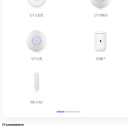
U7-LITE
U7-PRO
U7-LR
UDR7
NS-5AC
О комьюнити