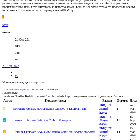
разница между вертикальной и горизонтальной поляризацией будет влиять у Вас. Скорее затык
происходит при подключении такого количества камер. Если у Вас точка-точка, то проверьте режим
включения PtP и попробуйте ширину канала 80 МГц.
S
start
эксперт
21 Сен 2014
849
138
45
21 Апр 2022
#6
Мачта шатается, дельта прыгает.
Войдите или зарегистрируйтесь для ответа.
Поделиться:
Facebook
Twitter
Reddit
Pinterest
Tumblr
WhatsApp
Электронная почта
Поделиться
Ссылка
Автор
Похожие темы
Раздел
Ответов
Дата
UBIQUITI
24
S
помогите связать мосты NanoBeam5AC и LiteBeam M5
Общий
1
Май
форум
2026
UBIQUITI
15
Y
Решено
LiteBeam 5AC Gen2 На 100 метров
Общий
11
Апр
форум
2026
UBIQUITI
23
M
Ubiquti LiteBeam 5AC-Gen2 отключается при замере скорости
Общий
14
Мар
форум
2026
UBIQUITI
13