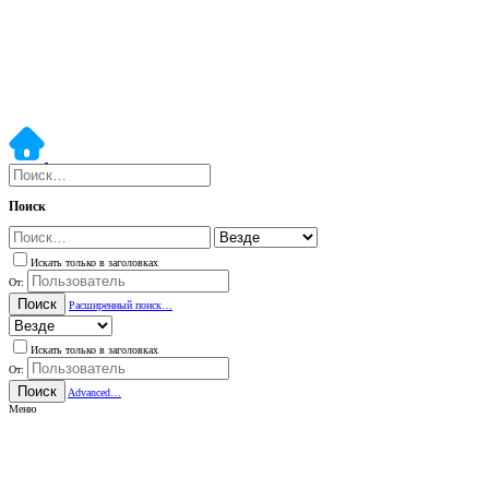
Поиск
Искать только в заголовках
От:
Поиск
Расширенный поиск…
Искать только в заголовках
От:
Поиск
Advanced…
Меню