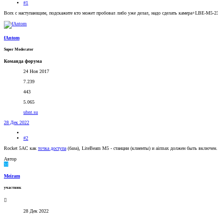
#1
Всех с наступающим, подскажите кто может пробовал либо уже делал, надо сделать камера+LBE-M5-23 п
fAntom
Super Moderator
Команда форума
24 Ноя 2017
7.239
443
5.065
ubnt.su
28 Дек 2022
#2
Rocket 5AC как
точка доступа
(база), LiteBeam M5 - станции (клиенты) и airmax должен быть включен.
Автор
M
Meiram
участник
28 Дек 2022