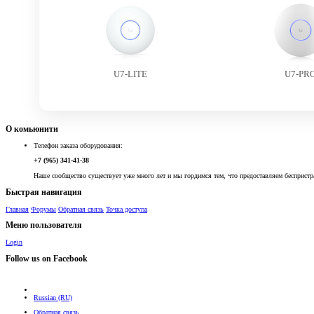
U7-LITE
U7-PR
О комьюнити
Телефон заказа оборудования:
+7 (965) 341-41-38
Наше сообщество существует уже много лет и мы гордимся тем, что предоставляем беспристр
Быстрая навигация
Главная
Форумы
Обратная связь
Точка доступа
Меню пользователя
Login
Follow us on Facebook
Russian (RU)
Обратная связь