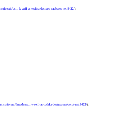
/threads/us...-k-serii-as-tochka-dostupa-naoborot-net.8422/
).
t.su/forum/threads/us...-k-serii-as-tochka-dostupa-naoborot-net.8422/
).