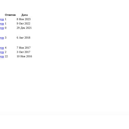
Ответов
Дата
рум
1
8 Ноя 2023
рум
1
9 Окт 2022
рум
0
29 Дек 2021
рум
3
6 Авг 2018
рум
4
7 Ноя 2017
рум
2
3 Окт 2017
рум
22
10 Ноя 2016