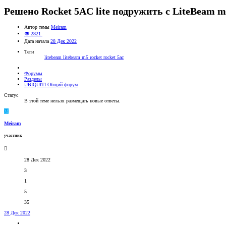
Решено
Rocket 5AC lite подружить с LiteBeam 
Автор темы
Meiram
👁 2821
Дата начала
28 Дек 2022
Теги
litebeam
litebeam m5
rocket
rocket 5ac
Форумы
Разделы
UBIQUITI Общий форум
Статус
В этой теме нельзя размещать новые ответы.
M
Meiram
участник
28 Дек 2022
3
1
5
35
28 Дек 2022