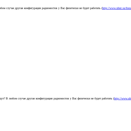
бом случае другая конфигурация радиомостов у Вас физически не будет работать (
http://www.ubnt.su/forum
дут? В любом случае другая конфигурация радиомостов у Вас физически не будет работать (
http://www.ubn