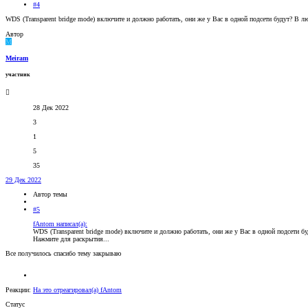
#4
WDS (Transparent bridge mode) включите и должно работать, они же у Вас в одной подсети будут? В лю
Автор
M
Meiram
участник
28 Дек 2022
3
1
5
35
29 Дек 2022
Автор темы
#5
fAntom написал(а):
WDS (Transparent bridge mode) включите и должно работать, они же у Вас в одной подсети бу
Нажмите для раскрытия...
Все получилось спасибо тему закрываю
Реакции:
На это отреагировал(а)
fAntom
Статус