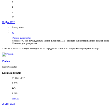
3
1
5
35
28 Дек 2022
Автор темы
#3
fAntom написал(а):
Rocket 5AC как точка доступа (база), LiteBeam M5 - станции (клиенты) и airmax должен быть
Нажмите для раскрытия...
Станция клиент на камере, но будет ли он передовать данные на вторую станцию регистратор?!
fAntom
Super Moderator
Команда форума
24 Ноя 2017
7.239
443
5.065
ubnt.su
28 Дек 2022