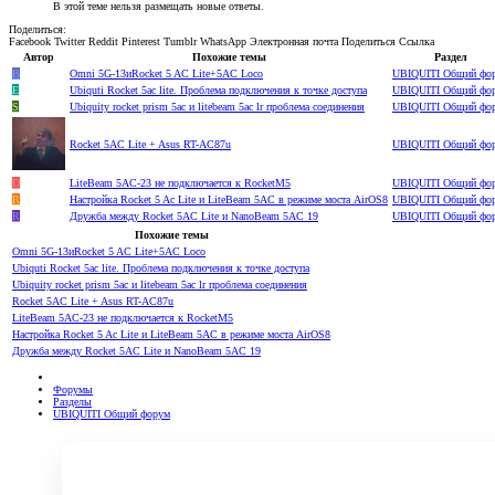
В этой теме нельзя размещать новые ответы.
Поделиться:
Facebook
Twitter
Reddit
Pinterest
Tumblr
WhatsApp
Электронная почта
Поделиться
Ссылка
Автор
Похожие темы
Раздел
B
Omni 5G-13иRocket 5 AC Lite+5AC Loco
UBIQUITI Общий фо
E
Ubiquti Rocket 5ac lite. Проблема подключения к точке доступа
UBIQUITI Общий фо
S
Ubiquity rocket prism 5ac и litebeam 5ac lr проблема соединения
UBIQUITI Общий фо
Rocket 5AC Lite + Asus RT-AC87u
UBIQUITI Общий фо
D
LiteBeam 5AC-23 не подключается к RocketM5
UBIQUITI Общий фо
R
Настройка Rocket 5 Ac Lite и LiteBeam 5AC в режиме моста AirOS8
UBIQUITI Общий фо
R
Дружба между Rocket 5AC Lite и NanoBeam 5AC 19
UBIQUITI Общий фо
Похожие темы
Omni 5G-13иRocket 5 AC Lite+5AC Loco
Ubiquti Rocket 5ac lite. Проблема подключения к точке доступа
Ubiquity rocket prism 5ac и litebeam 5ac lr проблема соединения
Rocket 5AC Lite + Asus RT-AC87u
LiteBeam 5AC-23 не подключается к RocketM5
Настройка Rocket 5 Ac Lite и LiteBeam 5AC в режиме моста AirOS8
Дружба между Rocket 5AC Lite и NanoBeam 5AC 19
Форумы
Разделы
UBIQUITI Общий форум