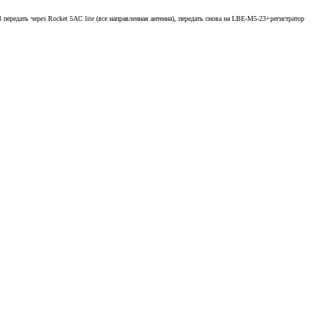
ередать через Rocket 5AC lite (все направленная антенна), передать снова на LBE-M5-23+регистратор