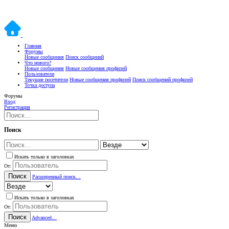
Главная
Форумы
Новые сообщения
Поиск сообщений
Что нового?
Новые сообщения
Новые сообщения профилей
Пользователи
Текущие посетители
Новые сообщения профилей
Поиск сообщений профилей
Точка доступа
Форумы
Вход
Регистрация
Поиск
Искать только в заголовках
От:
Поиск
Расширенный поиск…
Искать только в заголовках
От:
Поиск
Advanced…
Меню